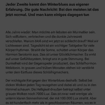
Jeder Zweite kennt den Winterblues aus eigener
Erfahrung. Die gute Nachricht: Bei den meisten ist das
jetzt normal. Und man kann einiges dagegen tun
Alle Jahre wieder: Man möchte am liebsten ein Murmeltier sein.
Sich vollfuttern, verkriechen und die dunkle Jahreszeit
verschlafen. Warum bloß sind wir jetzt so schlecht drauf? Weil wir
Lichtwesen sind. Tageslicht ist ein wichtiger Taktgeber für viele
Körperrhythmen. Strahlt die Sonne, schüttet unser Körper das
Hormon Serotonin aus. Das ist unser Glücklichmacher. Es wirkt
auf unser Gefühlssystem, bringt uns in gute Stimmung. Bei
Dunkelheit wird der Gegenspieler produziert, das Schlafhormon
Melatonin. In grauen und trüben Monaten stehen wir verstärkt
unter dem Einfluss dieses Schläfrigmachers.
Der wichtigste Rat gegen den Winterblues deshalb: Selbst bei
dicken Wolken jeden Tag rausgehen und dabei ab und zu in den
Himmel schauen. Die Helligkeit draußen beträgt selbst unter
grauen Wolken noch 7000 Lux. Das ist zwar weit weniger als
unterm klaren Sonnenhimmel, der mit 100.000 Lux strahlt. Aber
es ist hundertfach mehr als in geschlossenen Räumen, wo es in