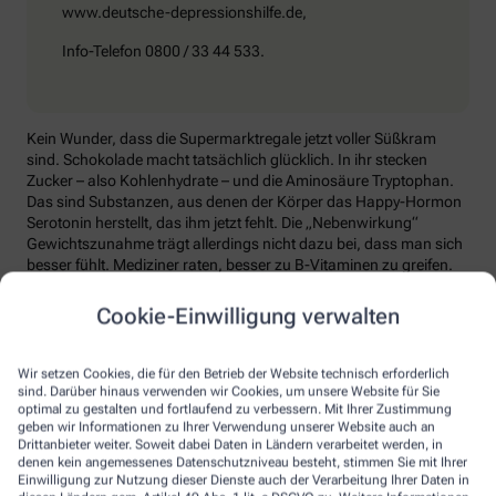
www.deutsche-depressionshilfe.de,
Info-Telefon 0800 / 33 44 533.
Kein Wunder, dass die Supermarktregale jetzt voller Süßkram
sind. Schokolade macht tatsächlich glücklich. In ihr stecken
Zucker – also Kohlenhydrate – und die Aminosäure Tryptophan.
Das sind Substanzen, aus denen der Körper das Happy-Hormon
Serotonin herstellt, das ihm jetzt fehlt. Die „Nebenwirkung“
Gewichtszunahme trägt allerdings nicht dazu bei, dass man sich
besser fühlt. Mediziner raten, besser zu B-Vitaminen zu greifen.
Die liefern unter anderem Baustoffe für Serotonin, fördern den
Energiestoffwechsel und unterstützen die Stressverarbeitung.
Cookie-Einwilligung verwalten
Kontraproduktiv beim Wintertief: sich einzuigeln und
zurückzuziehen. Im Gegenteil: Aktiv zu bleiben, mit Familie und
Wir setzen Cookies, die für den Betrieb der Website technisch erforderlich
Freunden etwas zu unternehmen, viel frische Luft zu tanken und
sind. Darüber hinaus verwenden wir Cookies, um unsere Website für Sie
sich zum Beispiel mit seinem Hobby intensiv zu beschäftigen, hebt
optimal zu gestalten und fortlaufend zu verbessern. Mit Ihrer Zustimmung
geben wir Informationen zu Ihrer Verwendung unserer Website auch an
die Laune. Dabei hilft, sich jeden Sonntag zu notieren, was man in
Drittanbieter weiter. Soweit dabei Daten in Ländern verarbeitet werden, in
der kommenden Woche Schönes machen will.
denen kein angemessenes Datenschutzniveau besteht, stimmen Sie mit Ihrer
Einwilligung zur Nutzung dieser Dienste auch der Verarbeitung Ihrer Daten in
Sommer-Feeling lässt sich auch zurückholen: mit anderen in