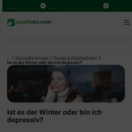
Psyche & Wohlbefinden
00 Mal in Deutschland
Online bei Ihrer Apotheke bestellen
Bequem zwische
...
Gesundheitstipps
Psyche & Wohlbefinden
Ist es der Winter oder bin ich depressiv?
Ist es der Winter oder bin ich
depressiv?