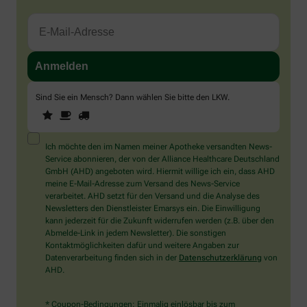
Sind Sie ein Mensch? Dann wählen Sie bitte
den LKW
.
1
2
3
Sind
Sie
ein
Mensch?
Ich möchte den im Namen meiner Apotheke versandten News-
Dann
Service abonnieren, der von der Alliance Healthcare Deutschland
wählen
GmbH (AHD) angeboten wird. Hiermit willige ich ein, dass AHD
Sie
meine E-Mail-Adresse zum Versand des News-Service
bitte
verarbeitet. AHD setzt für den Versand und die Analyse des
den
Newsletters den Dienstleister Emarsys ein. Die Einwilligung
LKW.
kann jederzeit für die Zukunft widerrufen werden (z.B. über den
Abmelde-Link in jedem Newsletter). Die sonstigen
Kontaktmöglichkeiten dafür und weitere Angaben zur
Datenverarbeitung finden sich in der
Datenschutzerklärung
von
AHD.
* Coupon-Bedingungen: Einmalig einlösbar bis zum