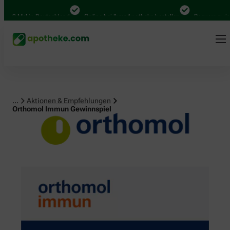
0 Mal in Deutschland
Online bei Ihrer Apotheke bestellen
Bequem zwischen
...
Aktionen & Empfehlungen
Orthomol Immun Gewinnspiel