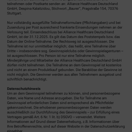
teilnehmen oder Postkarte senden an: Alliance Healthcare Deutschland
GmbH, Despina Kalaitzidou, Stichwort „Baurer“, Pragstraße 154, 70376
Stuttgart.
Nur vollständig ausgefüllte Teilnahmeformulare (Pflichtangaben) und bei
Zusendung per Post ausreichend frankierte Einsendungen nehmen an der
Verlosung teil. Einsendeschluss bei Alliance Healthcare Deutschland
GmbH, ist der 31.12.2025. Es gilt das Datum des Poststempels bzw. das
Datum der Online-Teilnahme. Der Rechtsweg ist ausgeschlossen. Die
Teilnahme ist nur unmittelbar möglich; das heißt, eine Teilnahme über
Dritte – insbesondere sog. Gewinnspielclubs oder Gewinnspielagenturen –
ist ausgeschlossen. Pro Person ist nur eine Teilnahme möglich.
Minderjährige und Mitarbeiter der Alliance Healthcare Deutschland GmbH
dürfen nicht teilnehmen. Die Teilnahme an dem Gewinnspiel ist kostenlos
und nicht an einem Produktkauf gebunden. Die Barablöse der Gewinne ist
nicht möglich. Die Gewinner werden aus allen Teilnehmern ausgelost und
schriftlich benachrichtigt.
Datenschutzhinweis
Um an dem Gewinnspiel teilnehmen zu können, sind personenbezogene
Daten, wie Name und Adresse anzugeben. Die für Teilnahme am
Gewinnspiel erforderlichen Daten sind entsprechend als Pflichtfelder
gekennzeichnet. Die erhobenen personenbezogenen Daten werden
ausschließlich zur Durchführung des Gewinnspiels – zur Erfüllung eines
Vertrages gemäß Art. 6 Nr. 1 lit. b) DSGVO – verwendet. Weitere
Informationen auf Grund dieser Datenerhebung, z.B. Informationen über
Ihre Betroffenenrechte, sind auf dieser Website in der Datenschutzerklärung
einsehbar.