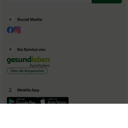
Social Media
Ein Service von
Über die Kooperation
Mobile App