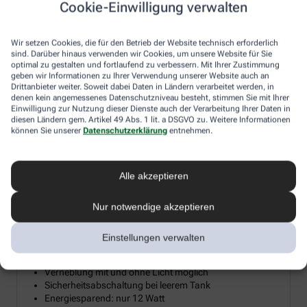
Cookie-Einwilligung verwalten
Diesen Herbst verlosen wir 15 hochwertige Diffusoren für
ätherische Öle, damit Sie sich zuhause Ihre persönliche
Wir setzen Cookies, die für den Betrieb der Website technisch erforderlich
Wohlfühloase erschaffen können. Ein Diffusor verwandelt
sind. Darüber hinaus verwenden wir Cookies, um unsere Website für Sie
ätherische Öle in eine sanfte Duftwolke, die Reizhusten lindert, die
optimal zu gestalten und fortlaufend zu verbessern. Mit Ihrer Zustimmung
Raumluft befeuchtet und so gerade im Winter trockener
geben wir Informationen zu Ihrer Verwendung unserer Website auch an
Heizungsluft entgegenwirkt. Machen Sie mit und holen Sie sich
Drittanbieter weiter. Soweit dabei Daten in Ländern verarbeitet werden, in
denen kein angemessenes Datenschutzniveau besteht, stimmen Sie mit Ihrer
mit etwas Glück die wohltuende Kraft der Aromen und Öle direkt
Einwilligung zur Nutzung dieser Dienste auch der Verarbeitung Ihrer Daten in
ins Wohnzimmer.
diesen Ländern gem. Artikel 49 Abs. 1 lit. a DSGVO zu. Weitere Informationen
können Sie unserer
Datenschutzerklärung
entnehmen.
Aroma Diffuser mit LED-Farblicht &
Alle akzeptieren
²
Timerfunktion bis 20 m
Nur notwendige akzeptieren
Mikrofeine Zerstäubung mit Ultraschall
Wellnesslicht mit Farbwechsel für eine angenehme
Atmosphäre
Einstellungen verwalten
Zur Raumbeduftung mit Aromaölen geeignet
Timerfunktion: 1, 3, 7 Stunden oder Dauerbetrieb
Verneblung mit und ohne Licht möglich
Sicherheitsabschaltung bei leerem Tank
Energiesparend: nur 12 Watt