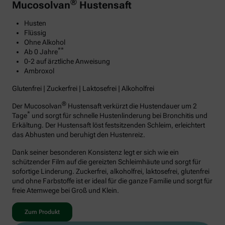
®
Mucosolvan
Hustensaft
Husten
Flüssig
Ohne Alkohol
**
Ab 0 Jahre
0-2 auf ärztliche Anweisung
Ambroxol
Glutenfrei | Zuckerfrei | Laktosefrei | Alkoholfrei
®
Der Mucosolvan
Hustensaft verkürzt die Hustendauer um 2
*
Tage
und sorgt für schnelle Hustenlinderung bei Bronchitis und
Erkältung. Der Hustensaft löst festsitzenden Schleim, erleichtert
das Abhusten und beruhigt den Hustenreiz.
Dank seiner besonderen Konsistenz legt er sich wie ein
schützender Film auf die gereizten Schleimhäute und sorgt für
sofortige Linderung. Zuckerfrei, alkoholfrei, laktosefrei, glutenfrei
und ohne Farbstoffe ist er ideal für die ganze Familie und sorgt für
freie Atemwege bei Groß und Klein.
Zum Produkt