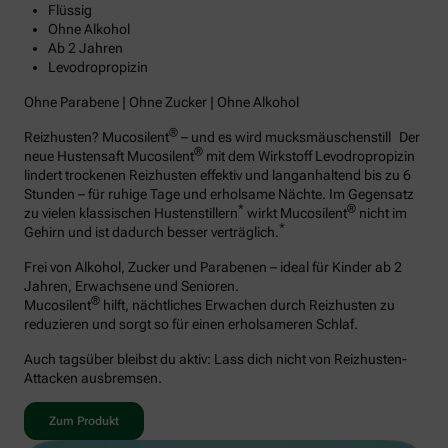
Flüssig
Ohne Alkohol
Ab 2 Jahren
Levodropropizin
Ohne Parabene | Ohne Zucker | Ohne Alkohol
®
Reizhusten? Mucosilent
– und es wird mucksmäuschenstill Der
®
neue Hustensaft Mucosilent
mit dem Wirkstoff Levodropropizin
lindert trockenen Reizhusten effektiv und langanhaltend bis zu 6
Stunden – für ruhige Tage und erholsame Nächte. Im Gegensatz
*
®
zu vielen klassischen Hustenstillern
wirkt Mucosilent
nicht im
*
Gehirn und ist dadurch besser verträglich.
Frei von Alkohol, Zucker und Parabenen – ideal für Kinder ab 2
Jahren, Erwachsene und Senioren.
®
Mucosilent
hilft, nächtliches Erwachen durch Reizhusten zu
reduzieren und sorgt so für einen erholsameren Schlaf.
Auch tagsüber bleibst du aktiv: Lass dich nicht von Reizhusten-
Attacken ausbremsen.
Zum Produkt