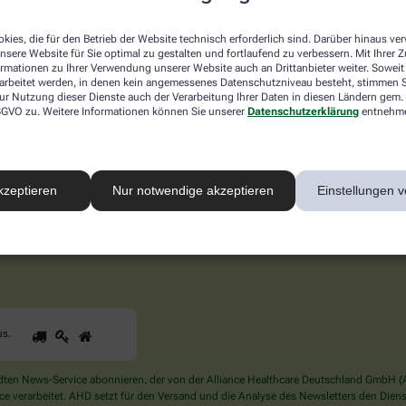
inus-Nerv.
kies, die für den Betrieb der Website technisch erforderlich sind. Darüber hinaus v
en an den oberen Kopfbereich, die Stirn, Augen, Nase, Ober- und
nsere Website für Sie optimal zu gestalten und fortlaufend zu verbessern. Mit Ihrer
 dass er das Signal (auch) an das Nieszentrum weitergibt, obw
ormationen zu Ihrer Verwendung unserer Website auch an Drittanbieter weiter. Soweit
rarbeitet werden, in denen kein angemessenes Datenschutzniveau besteht, stimmen Si
ur Nutzung dieser Dienste auch der Verarbeitung Ihrer Daten in diesen Ländern gem. 
 DSGVO zu. Weitere Informationen können Sie unserer
Datenschutzerklärung
entnehm
eiben – melden Sie sich hier an.
kzeptieren
Nur notwendige akzeptieren
Einstellungen v
1
2
3
Sind
us
.
Sie
ein
Mensch?
en News-Service abonnieren, der von der Alliance Healthcare Deutschland GmbH (AH
Dann
verarbeitet. AHD setzt für den Versand und die Analyse des Newsletters den Dienstle