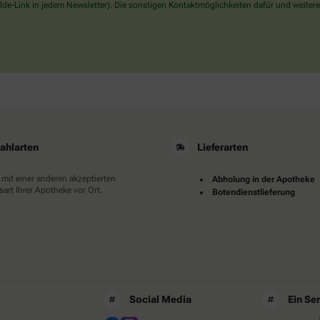
wählen
de-Link in jedem Newsletter). Die sonstigen Kontaktmöglichkeiten dafür und weitere
Sie
bitte
das
Haus.
ahlarten
Lieferarten
 mit einer anderen akzeptierten
Abholung in der Apotheke
art Ihrer Apotheke vor Ort.
Botendienstlieferung
Social Media
Ein Se