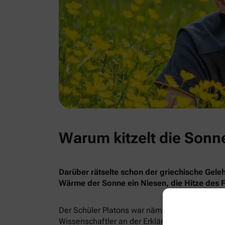
Warum kitzelt die Son
Darüber rätselte schon der griechische Gele
Wärme der Sonne ein Niesen, die Hitze des F
Der Schüler Platons war nämlich auf dem Holzw
Wissenschaftler an der Erklärung, was da gena