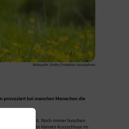
Bildquelle: Dmitry Potashkin istockphoto
rum provoziert bei manchen Menschen die
t, sondern ihr Licht. Noch immer forschen
löst sozusagen einen kleinen Kurzschluss im