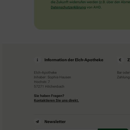
die Zukunft widerrufen werden (z.B. über den Abmel
Datenschutzerklärung
von AHD.
Information der Elch-Apotheke
Z
Elch-Apotheke
Bar oder
Inhaber: Sophia Hausen
Zahlungs
Hochstr. 7
57271 Hilchenbach
Sie haben Fragen?
Kontaktieren Sie uns direkt.
Newsletter