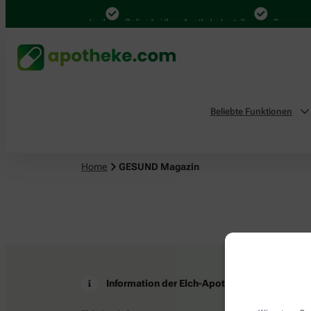
4.000 Mal in Deutschland
Online bei Ihrer Apotheke bestellen
Bequem zwi
Beliebte Funktionen
Home
GESUND Magazin
Information der Elch-Apotheke
Z