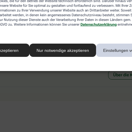
kies, die für den Betrieb der Website technisch erforderlich sind. Darüber hinaus v
 mit einer anderen akzeptierten
Abholung in der Apotheke
nsere Website für Sie optimal zu gestalten und fortlaufend zu verbessern. Mit Ihrer
art Ihrer Apotheke vor Ort.
Botendienstlieferung
ormationen zu Ihrer Verwendung unserer Website auch an Drittanbieter weiter. Soweit
rarbeitet werden, in denen kein angemessenes Datenschutzniveau besteht, stimmen Si
ur Nutzung dieser Dienste auch der Verarbeitung Ihrer Daten in diesen Ländern gem. 
 DSGVO zu. Weitere Informationen können Sie unserer
Datenschutzerklärung
entnehm
kzeptieren
Nur notwendige akzeptieren
Einstellungen v
Social Media
Ein Se
Über die 