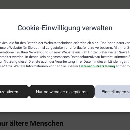
keine erhöhten Cholesterinwerte
Cookie-Einwilligung verwalten
ich ist, wähnt sich oft in Sicherheit, weil hohe Cholesterinwe
 die Blutfettwerte in die Höhe treiben. Dazu gehören auch Erk
el, chronischer Stress, Alkoholkonsum und Medikamente wie K
kies, die für den Betrieb der Website technisch erforderlich sind. Darüber hinaus v
nsere Website für Sie optimal zu gestalten und fortlaufend zu verbessern. Mit Ihrer
ormationen zu Ihrer Verwendung unserer Website auch an Drittanbieter weiter. Soweit
rarbeitet werden, in denen kein angemessenes Datenschutzniveau besteht, stimmen Si
nti-Baby-Pille untersucht und bei jungen Frauen (14 bis 19 Jahr
ur Nutzung dieser Dienste auch der Verarbeitung Ihrer Daten in diesen Ländern gem. 
uch Punkt 4). Als großer Risikofaktor hat sich in den vergange
 DSGVO zu. Weitere Informationen können Sie unserer
Datenschutzerklärung
entnehm
ebenfalls Cholesterin im Blut.
Eiweiß kann sich in der Gefäßwand ablagern, chronische Entz
rte unter anderem mit einem deutlich gesteigerten Risiko für H
kzeptieren
Nur notwendige akzeptieren
Einstellungen v
-Konzentration im Blut ist überwiegend genetisch bestimmt, ble
inem gesunden Lebensstil merklich senken (wenngleich Risiko
einmal im Leben bestimmen zu lassen.
 nur ältere Menschen