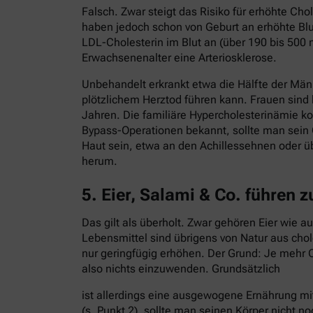
Falsch. Zwar steigt das Risiko für erhöhte C
haben jedoch schon von Geburt an erhöhte Blut
LDL-Cholesterin im Blut an (über 190 bis 500 
Erwachsenenalter eine Arteriosklerose.
Unbehandelt erkrankt etwa die Hälfte der Män
plötzlichem Herztod führen kann. Frauen sind
Jahren. Die familiäre Hypercholesterinämie ko
Bypass-Operationen bekannt, sollte man sein 
Haut sein, etwa an den Achillessehnen oder ü
herum.
5. Eier, Salami & Co. führen 
Das gilt als überholt. Zwar gehören Eier wie 
Lebensmittel sind übrigens von Natur aus cho
nur geringfügig erhöhen. Der Grund: Je mehr C
also nichts einzuwenden. Grundsätzlich
ist allerdings eine ausgewogene Ernährung mi
(s. Punkt 2), sollte man seinen Körper nicht no