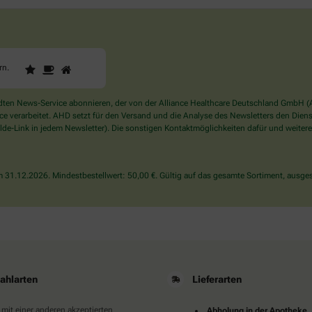
1
2
3
Sind
rn
.
Sie
ein
Mensch?
en News-Service abonnieren, der von der Alliance Healthcare Deutschland GmbH (AH
Dann
verarbeitet. AHD setzt für den Versand und die Analyse des Newsletters den Dienstle
wählen
de-Link in jedem Newsletter). Die sonstigen Kontaktmöglichkeiten dafür und weitere
Sie
bitte
den
31.12.2026. Mindestbestellwert: 50,00 €. Gültig auf das gesamte Sortiment, ausges
Stern.
ahlarten
Lieferarten
 mit einer anderen akzeptierten
Abholung in der Apotheke