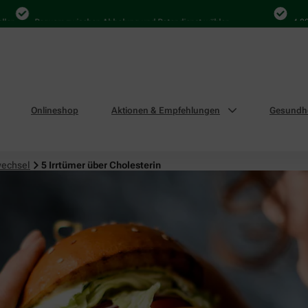
Bequem zwischen Abholung und Botendienst wählen
4.000 Mal 
Onlineshop
Aktionen & Empfehlungen
Gesundhe
wechsel
5 Irrtümer über Cholesterin