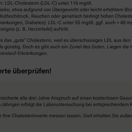
: LDL-Cholesterin (LDL-C) unter 116 mg/dl.
ko, etwa aufgrund von Übergewicht oder leicht erhöhtem Blut
Bluthochdruck, Rauchen oder genetisch bedingt hohen Cholest
ankungen, Diabetes): LDL-C unter 55 mg/dl, ggf. auch < 40 mg
nis (z. B. Herzinfarkt) auftritt.
s das „gute“ Cholesterin, weil es überschüssiges LDL aus den 
s günstig. Doch es gibt auch ein Zuviel des Guten. Liegen die 
reislauf-Erkrankungen.
erte überprüfen!
sicherte alle drei Jahre Anspruch auf einen kostenlosen Gesun
34-Jährigen erfolgt die Laboruntersuchung bei entsprechendem Ri
e Ihre Cholesterinwerte messen lassen. Dort erhalten Sie außer