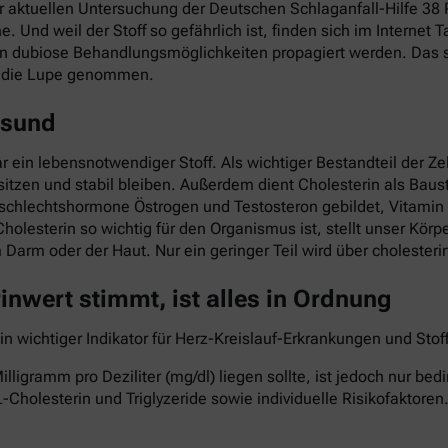
ner aktuellen Untersuchung der Deutschen Schlaganfall-Hilfe 3
he. Und weil der Stoff so gefährlich ist, finden sich im Interne
nn dubiose Behandlungsmöglichkeiten propagiert werden. Das so
r die Lupe genommen.
esund
ar ein lebensnotwendiger Stoff. Als wichtiger Bestandteil der Z
itzen und stabil bleiben. Außerdem dient Cholesterin als Baust
eschlechtshormone Östrogen und Testosteron gebildet, Vitami
Cholesterin so wichtig für den Organismus ist, stellt unser Kö
im Darm oder der Haut. Nur ein geringer Teil wird über cholest
nwert stimmt, ist alles in Ordnung
ein wichtiger Indikator für Herz-Kreislauf-Erkrankungen und St
lligramm pro Deziliter (mg/dl) liegen sollte, ist jedoch nur b
-Cholesterin und Triglyzeride sowie individuelle Risikofaktoren.