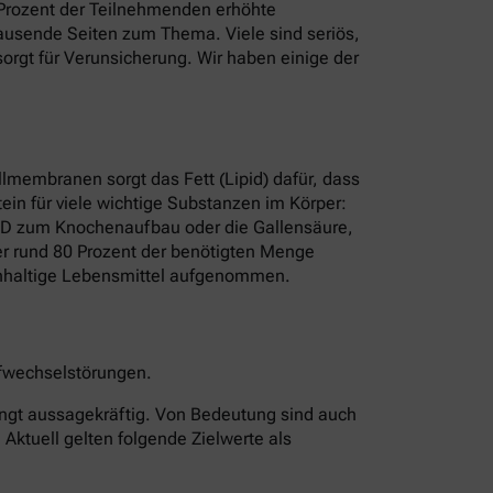
8 Prozent der Teilnehmenden erhöhte
t Tausende Seiten zum Thema. Viele sind seriös,
rgt für Verunsicherung. Wir haben einige der
ellmembranen sorgt das Fett (Lipid) dafür, dass
ein für viele wichtige Substanzen im Körper:
n D zum Knochenaufbau oder die Gallensäure,
rper rund 80 Prozent der benötigten Menge
erinhaltige Lebensmittel aufgenommen.
offwechselstörungen.
edingt aussagekräftig. Von Bedeutung sind auch
 Aktuell gelten folgende Zielwerte als