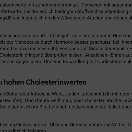
holesterinwerte mit zunehmendem Alter. Menschen mit sogenannt
fettwerte. Bei der erblich bedingten Stoffwechselerkrankung s
mg/dl) und lagert sich an den Wänden der Arterien und Venen a
ner schon vor dem 50. Lebensjahr an einer koronaren Herzkrank
 bis zur Menopause durch Hormone besser geschützt, bei ihnen 
mmt bei etwa einer von 300 Personen vor. Sind in der Familie F
Cholesterin dringend überprüfen lassen. Anzeichen können au
ber den Augenlidern. Um eine Behandlung mit Cholesterinsenk
zu hohen Cholesterinwerten
auch Butter oder fettreiche Wurst zu den Lebensmitteln mit dem 
lesterinfrei). Doch heute weiß man, dass cholesterinreiche Le
holesterin sich im Blut befindet, desto weniger stellt die Lebe
t wenig Fleisch und viel Obst und Gemüse immer von Vorteil.
ch zusätzlich belasten.