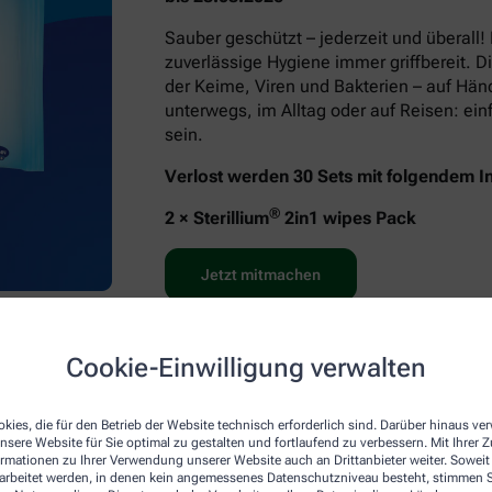
Sauber geschützt – jederzeit und überall!
zuverlässige Hygiene immer griffbereit. D
der Keime, Viren und Bakterien – auf Hä
unterwegs, im Alltag oder auf Reisen: e
sein.
Verlost werden 30 Sets mit folgendem In
®
2 × Sterillium
2in1 wipes Pack
Jetzt mitmachen
Cookie-Einwilligung verwalten
kies, die für den Betrieb der Website technisch erforderlich sind. Darüber hinaus v
nsere Website für Sie optimal zu gestalten und fortlaufend zu verbessern. Mit Ihrer
ormationen zu Ihrer Verwendung unserer Website auch an Drittanbieter weiter. Soweit
rarbeitet werden, in denen kein angemessenes Datenschutzniveau besteht, stimmen Si