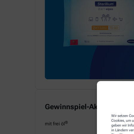
Gewinnspiel-Aktion
Wir setzen Coo
Cookies, um u
®
mit frei öl
geben wir Inf
in Ländern ve