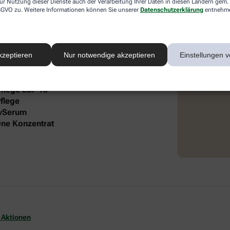
ur Nutzung dieser Dienste auch der Verarbeitung Ihrer Daten in diesen Ländern gem. 
 DSGVO zu. Weitere Informationen können Sie unserer
Datenschutzerklärung
entnehm
 intensive Pflege und Feuchtigkeit. Die
®
 Lift Gesichtspflege und dem frei öl
autgefühl und gepflegte Ausstrahlung.
kzeptieren
Nur notwendige akzeptieren
Einstellungen v
it folgendem Inhalt:
Pflege LSF 15
flege
ivSerum
-One Konzentrat
 Aktionen