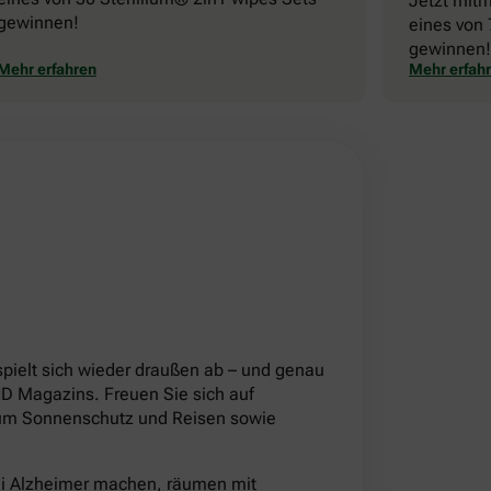
Jetzt mit
gewinnen!
eines von 
gewinnen!
Mehr erfahren
Mehr erfah
!
pielt sich wieder draußen ab – und genau
 Magazins. Freuen Sie sich auf
d um Sonnenschutz und Reisen sowie
ei Alzheimer machen, räumen mit