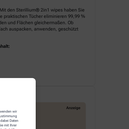
 Mit den Sterillium® 2in1 wipes haben Sie
ie praktischen Tücher eliminieren 99,99 %
nden und Flächen gleichermaßen. Ob
infach auspacken, anwenden, geschützt
halt:
erwenden wir
 Zustimmung
 dabei Daten
e mit Ihrer