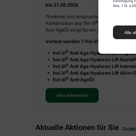
Einwilligung z
bis 31.08.2026
Abs. 1 lit. a
Trockene und anspruchsvolle Haut benötigt
®
Kombination aus frei öl
Anti Age Hyaluron
Anti-AgeÖl sorgt für ein geschmeidiges H
Alle a
®
Verlost werden 7 frei öl
Anti-Age Sets m
®
frei öl
Anti Age Hyaluron Lift Tages
®
frei öl
Anti Age Hyaluron Lift NachtP
®
frei öl
Anti Age Hyaluron Lift Intens
®
frei öl
Anti Age Hyaluron Lift All-In
®
frei öl
Anti-AgeÖl
Jetzt mitmachen
Aktuelle Aktionen für Sie
Zu den