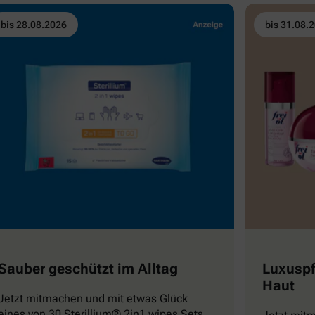
bis 28.08.2026
bis 31.08.
Sauber geschützt im Alltag
Luxuspf
Haut
Jetzt mitmachen und mit etwas Glück
eines von 30 Sterillium® 2in1 wipes Sets