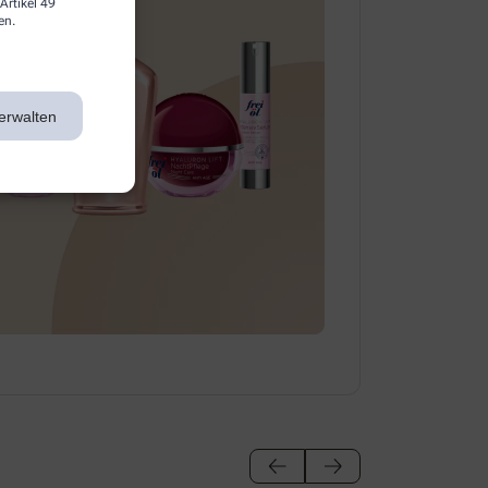
Artikel 49
en.
erwalten