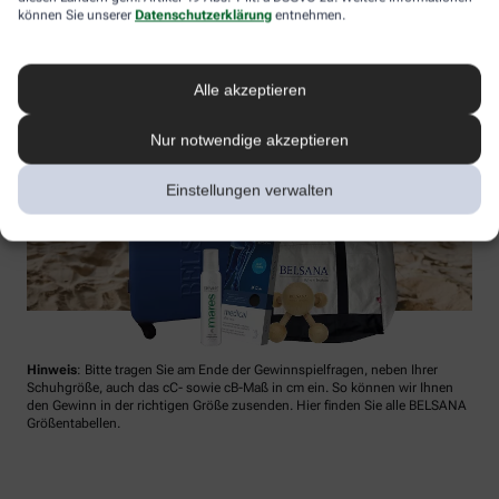
können Sie unserer
Datenschutzerklärung
entnehmen.
Alle akzeptieren
Nur notwendige akzeptieren
Einstellungen verwalten
Hinweis
: Bitte tragen Sie am Ende der Gewinnspielfragen, neben Ihrer
Schuhgröße, auch das cC- sowie cB-Maß in cm ein. So können wir Ihnen
den Gewinn in der richtigen Größe zusenden. Hier finden Sie alle BELSANA
Größentabellen.