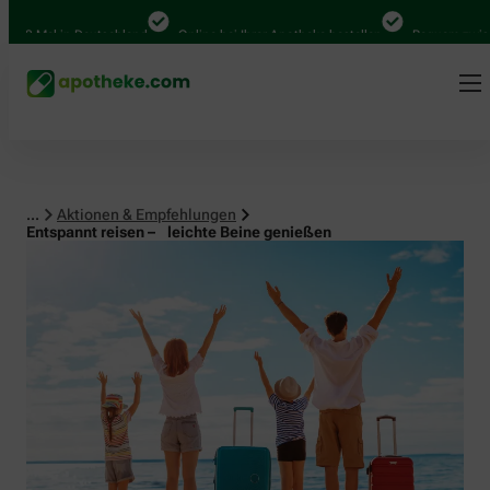
al in Deutschland
Online bei Ihrer Apotheke bestellen
Bequem zwischen Ab
...
Aktionen & Empfehlungen
Entspannt reisen – leichte Beine genießen