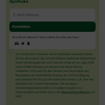
Apotheke
Sind Sie ein Mensch? Dann wählen Sie bitte
das Haus
.
1
2
3
Sind
Sie
ein
Mensch?
Ich möchte den im Namen meiner Apotheke versandten News-
Dann
Service abonnieren, der von der Alliance Healthcare Deutschland
wählen
GmbH (AHD) angeboten wird. Hiermit willige ich ein, dass AHD
Sie
meine E-Mail-Adresse zum Versand des News-Service
bitte
verarbeitet. AHD setzt für den Versand und die Analyse des
das
Newsletters den Dienstleister Emarsys ein. Die Einwilligung
Haus.
kann jederzeit für die Zukunft widerrufen werden (z.B. über den
Abmelde-Link in jedem Newsletter). Die sonstigen
Kontaktmöglichkeiten dafür und weitere Angaben zur
Datenverarbeitung finden sich in der
Datenschutzerklärung
von
AHD.