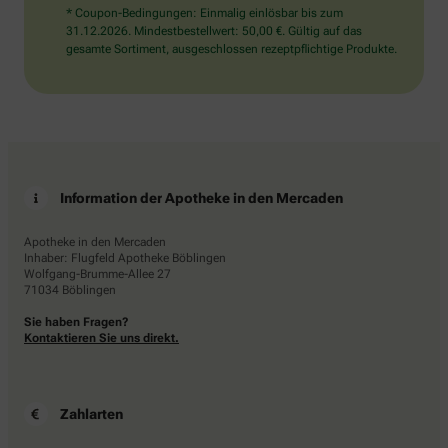
* Coupon-Bedingungen: Einmalig einlösbar bis zum
31.12.2026. Mindestbestellwert: 50,00 €. Gültig auf das
gesamte Sortiment, ausgeschlossen rezeptpflichtige Produkte.
Information der Apotheke in den Mercaden
Apotheke in den Mercaden
Inhaber: Flugfeld Apotheke Böblingen
Wolfgang-Brumme-Allee 27
71034 Böblingen
Sie haben Fragen?
Kontaktieren Sie uns direkt.
Zahlarten