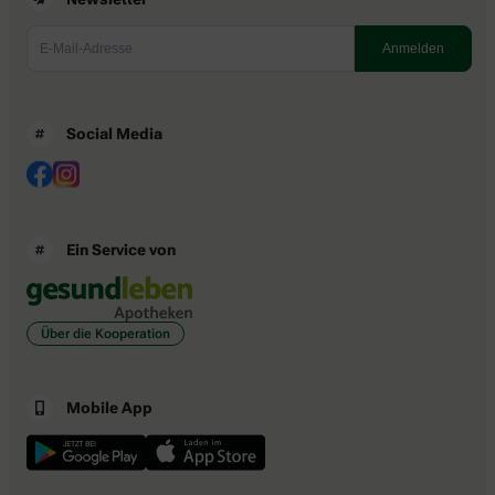
Social Media
Ein Service von
Über die Kooperation
Mobile App