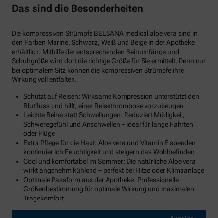
Das sind die Besonderheiten
Die kompressiven Strümpfe BELSANA medical aloe vera sind in
den Farben Marine, Schwarz, Weiß und Beige in der Apotheke
erhältlich. Mithilfe der entsprechenden Beinumfänge und
Schuhgröße wird dort die richtige Größe für Sie ermittelt. Denn nur
bei optimalem Sitz können die kompressiven Strümpfe ihre
Wirkung voll entfalten.
Schützt auf Reisen: Wirksame Kompression unterstützt den
Blutfluss und hilft, einer Reisethrombose vorzubeugen
Leichte Beine statt Schwellungen: Reduziert Müdigkeit,
Schweregefühl und Anschwellen – ideal für lange Fahrten
oder Flüge
Extra Pflege für die Haut: Aloe vera und Vitamin E spenden
kontinuierlich Feuchtigkeit und steigern das Wohlbefinden
Cool und komfortabel im Sommer: Die natürliche Aloe vera
wirkt angenehm kühlend – perfekt bei Hitze oder Klimaanlage
Optimale Passform aus der Apotheke: Professionelle
Größenbestimmung für optimale Wirkung und maximalen
Tragekomfort