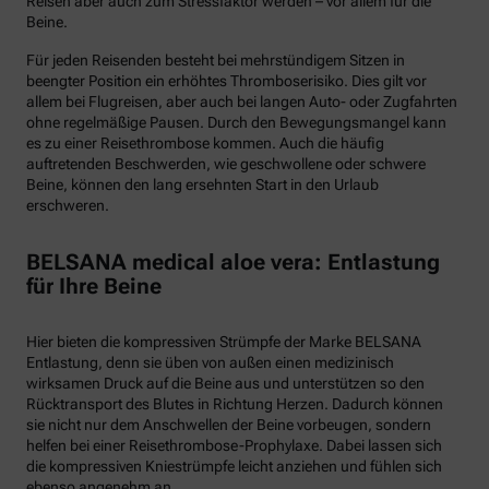
Reisen aber auch zum Stressfaktor werden – vor allem für die
Beine.
Für jeden Reisenden besteht bei mehrstündigem Sitzen in
beengter Position ein erhöhtes Thromboserisiko. Dies gilt vor
allem bei Flugreisen, aber auch bei langen Auto- oder Zugfahrten
ohne regelmäßige Pausen. Durch den Bewegungsmangel kann
es zu einer Reisethrombose kommen. Auch die häufig
auftretenden Beschwerden, wie geschwollene oder schwere
Beine, können den lang ersehnten Start in den Urlaub
erschweren.
BELSANA medical aloe vera: Entlastung
für Ihre Beine
Hier bieten die kompressiven Strümpfe der Marke BELSANA
Entlastung, denn sie üben von außen einen medizinisch
wirksamen Druck auf die Beine aus und unterstützen so den
Rücktransport des Blutes in Richtung Herzen. Dadurch können
sie nicht nur dem Anschwellen der Beine vorbeugen, sondern
helfen bei einer Reisethrombose-Prophylaxe. Dabei lassen sich
die kompressiven Kniestrümpfe leicht anziehen und fühlen sich
ebenso angenehm an.