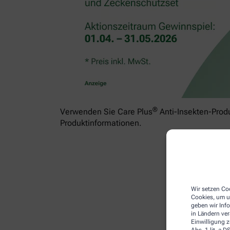
®
Verwenden Sie Care Plus
Anti-Insekten-Produ
Produktinformationen.
Wir setzen Coo
Cookies, um u
geben wir Inf
in Ländern ve
Einwilligung z
Abs. 1 lit. a