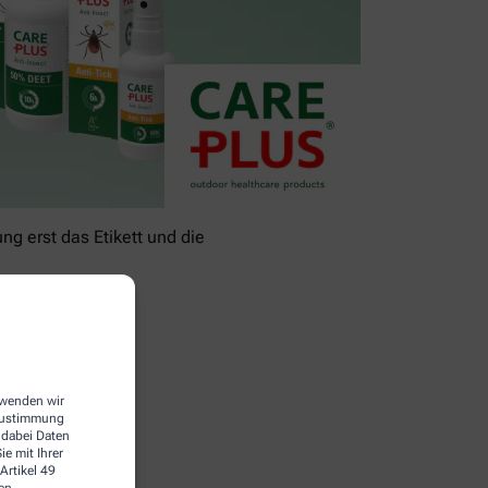
g erst das Etikett und die
erwenden wir
 Zustimmung
 dabei Daten
e mit Ihrer
Artikel 49
en.