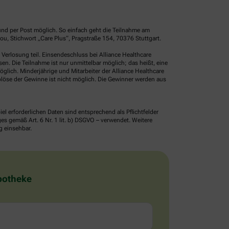
und per Post möglich. So einfach geht die Teilnahme am
u, Stichwort „Care Plus“, Pragstraße 154, 70376 Stuttgart.
erlosung teil. Einsendeschluss bei Alliance Healthcare
. Die Teilnahme ist nur unmittelbar möglich; das heißt, eine
glich. Minderjährige und Mitarbeiter der Alliance Healthcare
löse der Gewinne ist nicht möglich. Die Gewinner werden aus
erforderlichen Daten sind entsprechend als Pflichtfelder
 gemäß Art. 6 Nr. 1 lit. b) DSGVO – verwendet. Weitere
g einsehbar.
Apotheke