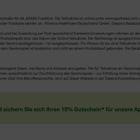
linstraße 46-48, 60486 Frankfurt. Die Teilnahme ist online unter www.apotheke.com 
der Postkarte senden an: Alliance Healthcare Deutschland GmbH, Despina Kalaitzido
en) und bei Zusendung per Post ausreichend frankierte Einsendungen nehmen an der V
Poststempels bzw. das Datum der Online-Teilnahme. Der Rechtsweg ist ausgeschlossen
er Gewinnspielagenturen – ist ausgeschlossen. Pro Person ist nur eine Teilnahme mö
dem Gewinnspiel ist kostenlos und nicht an einem Produktkauf gebunden. Die Barab
ezogene Daten, wie Name und Adresse anzugeben. Die für Teilnahme am Gewinnspiel 
n ausschließlich zur Durchführung des Gewinnspiels – zur Erfüllung eines Vertrages
nen über Ihre Betroffenenrechte, sind auf dieser Website in der Datenschutzerklärun
d sichern Sie sich Ihren 10% Gutschein* für unsere 