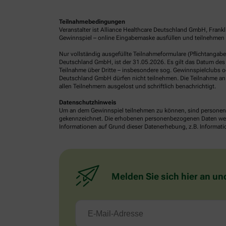
Teilnahmebedingungen
Veranstalter ist Alliance Healthcare Deutschland GmbH, Frank
Gewinnspiel – online Eingabemaske ausfüllen und teilnehmen o
Nur vollständig ausgefüllte Teilnahmeformulare (Pflichtangab
Deutschland GmbH, ist der 31.05.2026. Es gilt das Datum des 
Teilnahme über Dritte – insbesondere sog. Gewinnspielclubs od
Deutschland GmbH dürfen nicht teilnehmen. Die Teilnahme an 
allen Teilnehmern ausgelost und schriftlich benachrichtigt.
Datenschutzhinweis
Um an dem Gewinnspiel teilnehmen zu können, sind personenb
gekennzeichnet. Die erhobenen personenbezogenen Daten werde
Informationen auf Grund dieser Datenerhebung, z.B. Informatio
Melden Sie sich hier an un