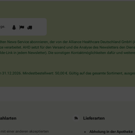
1
2
3
Sind
gge
.
Sie
ein
Mensch?
en News-Service abonnieren, der von der Alliance Healthcare Deutschland GmbH (AH
Dann
verarbeitet. AHD setzt für den Versand und die Analyse des Newsletters den Dienstle
wählen
de-Link in jedem Newsletter). Die sonstigen Kontaktmöglichkeiten dafür und weitere
Sie
bitte
die
31.12.2026. Mindestbestellwert: 50,00 €. Gültig auf das gesamte Sortiment, ausges
Flagge.
ahlarten
Lieferarten
 mit einer anderen akzeptierten
Abholung in der Apotheke