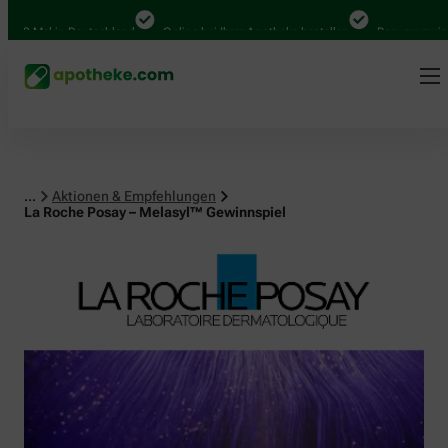
al in Deutschland
Online bei Ihrer Apotheke bestellen
Bequem zwischen Ab
...
Aktionen & Empfehlungen
La Roche Posay – Melasyl™ Gewinnspiel