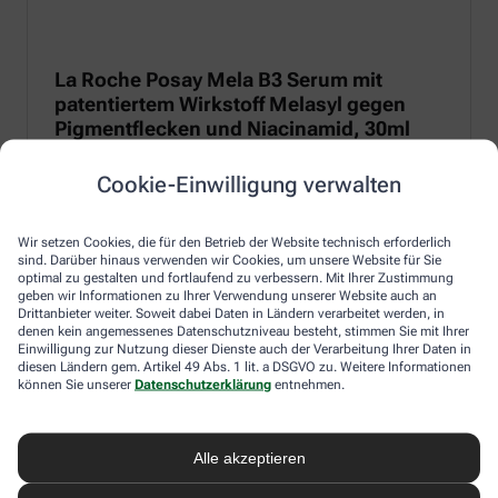
La Roche Posay Mela B3 Serum mit
patentiertem Wirkstoff Melasyl gegen
Pigmentflecken und Niacinamid, 30ml
Anti-Pigmentflecken-Serum mit patentiertem Melasyl zur
Cookie-Einwilligung verwalten
Regulierung von Melanin und 10 % Niacinamid für eine
entzündungshemmende und beruhigende Wirkung.
Wir setzen Cookies, die für den Betrieb der Website technisch erforderlich
Zum Produkt
sind. Darüber hinaus verwenden wir Cookies, um unsere Website für Sie
optimal zu gestalten und fortlaufend zu verbessern. Mit Ihrer Zustimmung
geben wir Informationen zu Ihrer Verwendung unserer Website auch an
Drittanbieter weiter. Soweit dabei Daten in Ländern verarbeitet werden, in
denen kein angemessenes Datenschutzniveau besteht, stimmen Sie mit Ihrer
Einwilligung zur Nutzung dieser Dienste auch der Verarbeitung Ihrer Daten in
diesen Ländern gem. Artikel 49 Abs. 1 lit. a DSGVO zu. Weitere Informationen
können Sie unserer
Datenschutzerklärung
entnehmen.
Alle akzeptieren