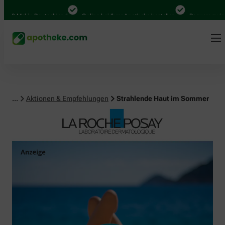
al in Deutschland
Online bei Ihrer Apotheke bestellen
Bequem zwischen Ab
...
Aktionen & Empfehlungen
Strahlende Haut im Sommer