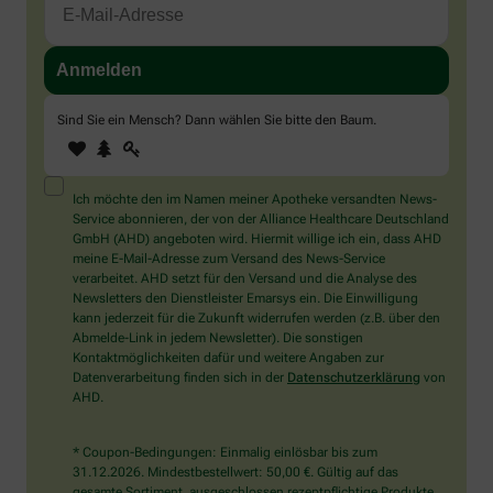
Sind Sie ein Mensch? Dann wählen Sie bitte
den Baum
.
1
2
3
Sind
Sie
ein
Mensch?
Ich möchte den im Namen meiner Apotheke versandten News-
Dann
Service abonnieren, der von der Alliance Healthcare Deutschland
wählen
GmbH (AHD) angeboten wird. Hiermit willige ich ein, dass AHD
Sie
meine E-Mail-Adresse zum Versand des News-Service
bitte
verarbeitet. AHD setzt für den Versand und die Analyse des
den
Newsletters den Dienstleister Emarsys ein. Die Einwilligung
Baum.
kann jederzeit für die Zukunft widerrufen werden (z.B. über den
Abmelde-Link in jedem Newsletter). Die sonstigen
Kontaktmöglichkeiten dafür und weitere Angaben zur
Datenverarbeitung finden sich in der
Datenschutzerklärung
von
AHD.
* Coupon-Bedingungen: Einmalig einlösbar bis zum
31.12.2026. Mindestbestellwert: 50,00 €. Gültig auf das
gesamte Sortiment, ausgeschlossen rezeptpflichtige Produkte.