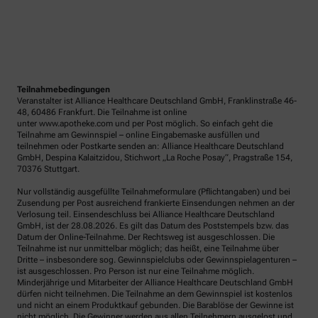
Teilnahmebedingungen
Veranstalter ist Alliance Healthcare Deutschland GmbH, Franklinstraße 46-
48, 60486 Frankfurt. Die Teilnahme ist online
unter www.apotheke.com und per Post möglich. So einfach geht die
Teilnahme am Gewinnspiel – online Eingabemaske ausfüllen und
teilnehmen oder Postkarte senden an: Alliance Healthcare Deutschland
GmbH, Despina Kalaitzidou, Stichwort „La Roche Posay“, Pragstraße 154,
70376 Stuttgart.
Nur vollständig ausgefüllte Teilnahmeformulare (Pflichtangaben) und bei
Zusendung per Post ausreichend frankierte Einsendungen nehmen an der
Verlosung teil. Einsendeschluss bei Alliance Healthcare Deutschland
GmbH, ist der 28.08.2026. Es gilt das Datum des Poststempels bzw. das
Datum der Online-Teilnahme. Der Rechtsweg ist ausgeschlossen. Die
Teilnahme ist nur unmittelbar möglich; das heißt, eine Teilnahme über
Dritte – insbesondere sog. Gewinnspielclubs oder Gewinnspielagenturen –
ist ausgeschlossen. Pro Person ist nur eine Teilnahme möglich.
Minderjährige und Mitarbeiter der Alliance Healthcare Deutschland GmbH
dürfen nicht teilnehmen. Die Teilnahme an dem Gewinnspiel ist kostenlos
und nicht an einem Produktkauf gebunden. Die Barablöse der Gewinne ist
nicht möglich. Die Gewinner werden aus allen Teilnehmern ausgelost und