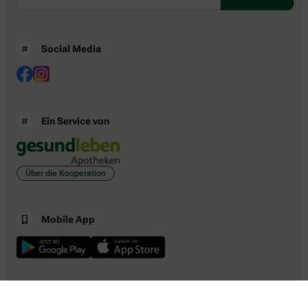
Social Media
Ein Service von
Über die Kooperation
Mobile App