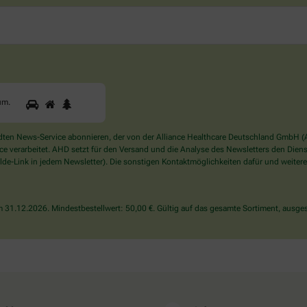
1
2
3
Sind
um
.
Sie
ein
Mensch?
en News-Service abonnieren, der von der Alliance Healthcare Deutschland GmbH (AH
Dann
verarbeitet. AHD setzt für den Versand und die Analyse des Newsletters den Dienstle
wählen
de-Link in jedem Newsletter). Die sonstigen Kontaktmöglichkeiten dafür und weitere
Sie
bitte
den
31.12.2026. Mindestbestellwert: 50,00 €. Gültig auf das gesamte Sortiment, ausges
Baum.