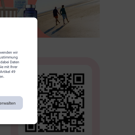
erwenden wir
 Zustimmung
 dabei Daten
e mit Ihrer
Artikel 49
en.
erwalten