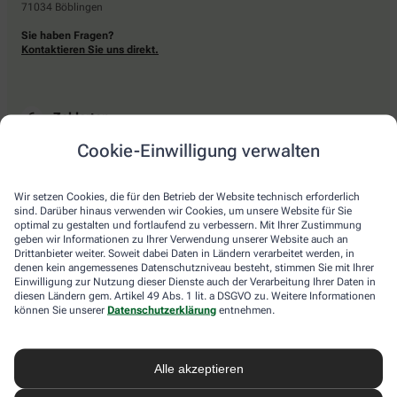
71034 Böblingen
Sie haben Fragen?
Kontaktieren Sie uns direkt.
Zahlarten
Cookie-Einwilligung verwalten
Bar oder mit einer anderen akzeptierten Zahlungsart Ihrer Apotheke vor Ort.
Wir setzen Cookies, die für den Betrieb der Website technisch erforderlich
sind. Darüber hinaus verwenden wir Cookies, um unsere Website für Sie
Lieferarten
optimal zu gestalten und fortlaufend zu verbessern. Mit Ihrer Zustimmung
geben wir Informationen zu Ihrer Verwendung unserer Website auch an
Drittanbieter weiter. Soweit dabei Daten in Ländern verarbeitet werden, in
Abholung in der Apotheke
denen kein angemessenes Datenschutzniveau besteht, stimmen Sie mit Ihrer
Botendienstlieferung
Einwilligung zur Nutzung dieser Dienste auch der Verarbeitung Ihrer Daten in
diesen Ländern gem. Artikel 49 Abs. 1 lit. a DSGVO zu. Weitere Informationen
können Sie unserer
Datenschutzerklärung
entnehmen.
apotheke.com Informationen
Alle akzeptieren
Newsletter