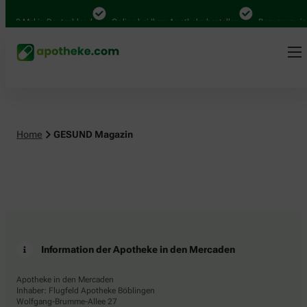
.000 Mal in Deutschland
Online bei Ihrer Apotheke bestellen
Bequem zwisc
Home
GESUND Magazin
Information der Apotheke in den Mercaden
Apotheke in den Mercaden
Inhaber: Flugfeld Apotheke Böblingen
Wolfgang-Brumme-Allee 27