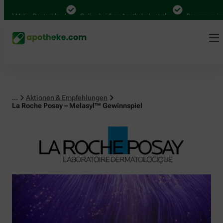
l in Deutschland
Online bei Ihrer Apotheke bestellen
Bequem zwischen Abh
...
Aktionen & Empfehlungen
La Roche Posay – Melasyl™ Gewinnspiel