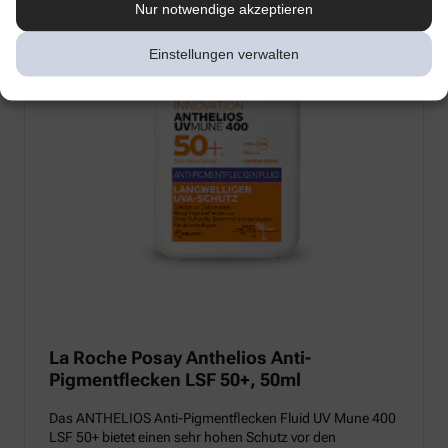
Nur notwendige akzeptieren
Einstellungen verwalten
La Roche Posay Anthelios Anti-
Pigmentflecken LSF 50+, 50ml
Das ANTHELIOS Anti-Pigmentflecken Fluid UV Mune 400
LSF 50+ bietet einen sehr hohen Schutz vor den