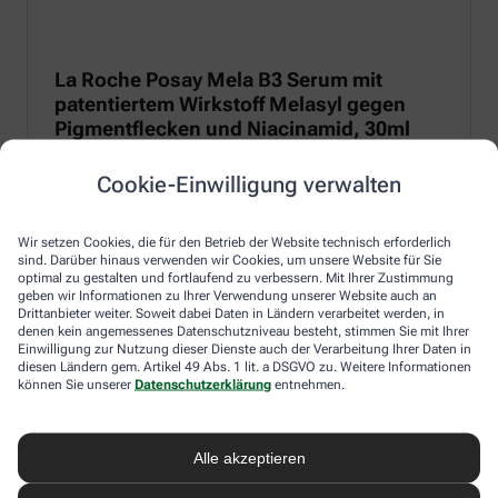
La Roche Posay Mela B3 Serum mit
patentiertem Wirkstoff Melasyl gegen
Pigmentflecken und Niacinamid, 30ml
Anti-Pigmentflecken-Serum mit patentiertem Melasyl zur
Cookie-Einwilligung verwalten
Regulierung von Melanin und 10 % Niacinamid für eine
entzündungshemmende und beruhigende Wirkung.
Wir setzen Cookies, die für den Betrieb der Website technisch erforderlich
Zum Produkt
sind. Darüber hinaus verwenden wir Cookies, um unsere Website für Sie
optimal zu gestalten und fortlaufend zu verbessern. Mit Ihrer Zustimmung
geben wir Informationen zu Ihrer Verwendung unserer Website auch an
Drittanbieter weiter. Soweit dabei Daten in Ländern verarbeitet werden, in
denen kein angemessenes Datenschutzniveau besteht, stimmen Sie mit Ihrer
Einwilligung zur Nutzung dieser Dienste auch der Verarbeitung Ihrer Daten in
diesen Ländern gem. Artikel 49 Abs. 1 lit. a DSGVO zu. Weitere Informationen
können Sie unserer
Datenschutzerklärung
entnehmen.
Alle akzeptieren