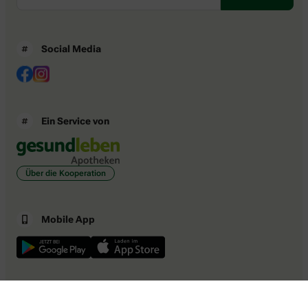
Social Media
Ein Service von
Über die Kooperation
Mobile App