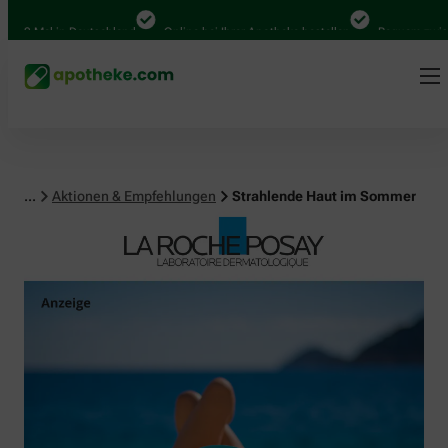
Mal in Deutschland
Online bei Ihrer Apotheke bestellen
Bequem zwischen Ab
...
Aktionen & Empfehlungen
Strahlende Haut im Sommer