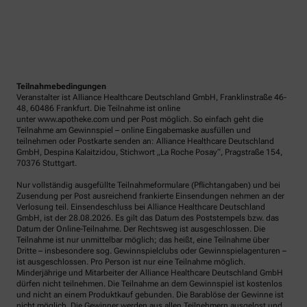
Teilnahmebedingungen
Veranstalter ist Alliance Healthcare Deutschland GmbH, Franklinstraße 46-
48, 60486 Frankfurt. Die Teilnahme ist online
unter www.apotheke.com und per Post möglich. So einfach geht die
Teilnahme am Gewinnspiel – online Eingabemaske ausfüllen und
teilnehmen oder Postkarte senden an: Alliance Healthcare Deutschland
GmbH, Despina Kalaitzidou, Stichwort „La Roche Posay“, Pragstraße 154,
70376 Stuttgart.
Nur vollständig ausgefüllte Teilnahmeformulare (Pflichtangaben) und bei
Zusendung per Post ausreichend frankierte Einsendungen nehmen an der
Verlosung teil. Einsendeschluss bei Alliance Healthcare Deutschland
GmbH, ist der 28.08.2026. Es gilt das Datum des Poststempels bzw. das
Datum der Online-Teilnahme. Der Rechtsweg ist ausgeschlossen. Die
Teilnahme ist nur unmittelbar möglich; das heißt, eine Teilnahme über
Dritte – insbesondere sog. Gewinnspielclubs oder Gewinnspielagenturen –
ist ausgeschlossen. Pro Person ist nur eine Teilnahme möglich.
Minderjährige und Mitarbeiter der Alliance Healthcare Deutschland GmbH
dürfen nicht teilnehmen. Die Teilnahme an dem Gewinnspiel ist kostenlos
und nicht an einem Produktkauf gebunden. Die Barablöse der Gewinne ist
nicht möglich. Die Gewinner werden aus allen Teilnehmern ausgelost und