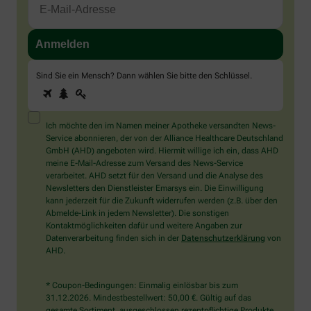
Sind Sie ein Mensch? Dann wählen Sie bitte
den Schlüssel
.
1
2
3
Sind
Sie
ein
Mensch?
Ich möchte den im Namen meiner Apotheke versandten News-
Dann
Service abonnieren, der von der Alliance Healthcare Deutschland
wählen
GmbH (AHD) angeboten wird. Hiermit willige ich ein, dass AHD
Sie
meine E-Mail-Adresse zum Versand des News-Service
bitte
verarbeitet. AHD setzt für den Versand und die Analyse des
den
Newsletters den Dienstleister Emarsys ein. Die Einwilligung
Schlüssel.
kann jederzeit für die Zukunft widerrufen werden (z.B. über den
Abmelde-Link in jedem Newsletter). Die sonstigen
Kontaktmöglichkeiten dafür und weitere Angaben zur
Datenverarbeitung finden sich in der
Datenschutzerklärung
von
AHD.
* Coupon-Bedingungen: Einmalig einlösbar bis zum
31.12.2026. Mindestbestellwert: 50,00 €. Gültig auf das
gesamte Sortiment, ausgeschlossen rezeptpflichtige Produkte.