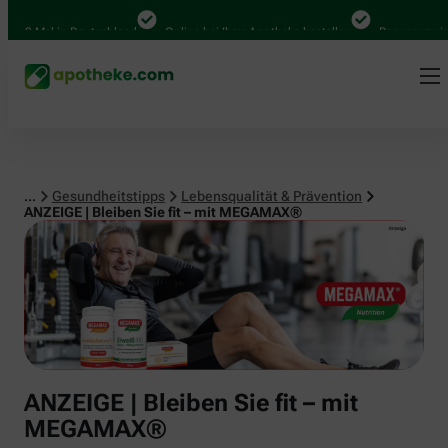
Lebensqualität & Prävention
Mal in Deutschland
Online bei Ihrer Apotheke bestellen
Bequem zwischen A
...
Gesundheitstipps
Lebensqualität & Prävention
ANZEIGE | Bleiben Sie fit – mit MEGAMAX®
ANZEIGE | Bleiben Sie fit – mit
MEGAMAX®