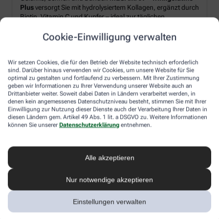
Plus
versorgt Sie mit hydrolysiertem Kollagen, ergänzt durch
Biotin, Vitamin C und Kupfer – ideal zur täglichen
Unterstützung von Strukturproteinen im Körper.*
Cookie-Einwilligung verwalten
Produkt‑Highlights:
Wir setzen Cookies, die für den Betrieb der Website technisch erforderlich
sind. Darüber hinaus verwenden wir Cookies, um unsere Website für Sie
Hydrolysiertes Kollagen plus Biotin, Vitamin C und Kupfer
optimal zu gestalten und fortlaufend zu verbessern. Mit Ihrer Zustimmung
geben wir Informationen zu Ihrer Verwendung unserer Website auch an
Pulverform – leicht löslich, frischer Orangen-Geschmack
Drittanbieter weiter. Soweit dabei Daten in Ländern verarbeitet werden, in
Schnell angerührt: morgens oder nach dem Sport
denen kein angemessenes Datenschutzniveau besteht, stimmen Sie mit Ihrer
Einwilligung zur Nutzung dieser Dienste auch der Verarbeitung Ihrer Daten in
diesen Ländern gem. Artikel 49 Abs. 1 lit. a DSGVO zu. Weitere Informationen
können Sie unserer
Datenschutzerklärung
entnehmen.
Ihr Genussmoment:
Rühren Sie 2× täglich je 10 g Pulver in Wasser ein – für einen
erfrischendes Getränk, unkompliziert und flexibel in den
Alle akzeptieren
Alltag integrierbar.
Nur notwendige akzeptieren
*Zugelassene gesundheitsbezogene Aussagen gemäß
Einstellungen verwalten
EU-Verordnung (EG) Nr. 1924/2006: