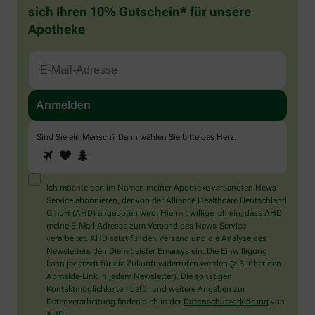
sich Ihren 10% Gutschein* für unsere
Apotheke
Sind Sie ein Mensch? Dann wählen Sie bitte
das Herz
.
1
2
3
Sind
Sie
ein
Mensch?
Ich möchte den im Namen meiner Apotheke versandten News-
Dann
Service abonnieren, der von der Alliance Healthcare Deutschland
wählen
GmbH (AHD) angeboten wird. Hiermit willige ich ein, dass AHD
Sie
meine E-Mail-Adresse zum Versand des News-Service
bitte
verarbeitet. AHD setzt für den Versand und die Analyse des
das
Newsletters den Dienstleister Emarsys ein. Die Einwilligung
Herz.
kann jederzeit für die Zukunft widerrufen werden (z.B. über den
Abmelde-Link in jedem Newsletter). Die sonstigen
Kontaktmöglichkeiten dafür und weitere Angaben zur
Datenverarbeitung finden sich in der
Datenschutzerklärung
von
AHD.