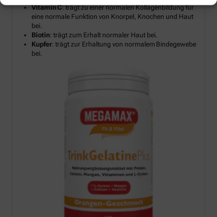
Vitamin C
: trägt zu einer normalen Kollagenbildung für
eine normale Funktion von Knorpel, Knochen und Haut
bei.
Biotin
: trägt zum Erhalt normaler Haut bei.
Kupfer
: trägt zur Erhaltung von normalem Bindegewebe
bei.