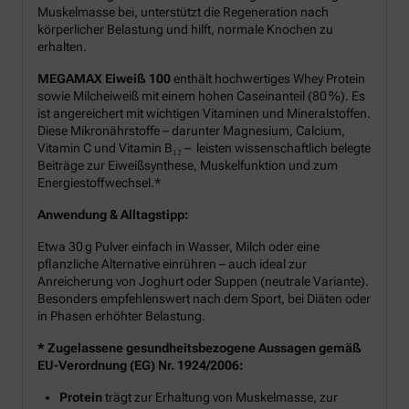
Muskelmasse bei, unterstützt die Regeneration nach
körperlicher Belastung und hilft, normale Knochen zu
erhalten.
MEGAMAX Eiweiß 100
enthält hochwertiges Whey Protein
sowie Milcheiweiß mit einem hohen Caseinanteil (80 %). Es
ist angereichert mit wichtigen Vitaminen und Mineralstoffen.
Diese Mikronährstoffe – darunter Magnesium, Calcium,
Vitamin C und Vitamin B₁₂ – leisten wissenschaftlich belegte
Beiträge zur Eiweißsynthese, Muskelfunktion und zum
Energiestoffwechsel.*
Anwendung & Alltagstipp:
Etwa 30 g Pulver einfach in Wasser, Milch oder eine
pflanzliche Alternative einrühren – auch ideal zur
Anreicherung von Joghurt oder Suppen (neutrale Variante).
Besonders empfehlenswert nach dem Sport, bei Diäten oder
in Phasen erhöhter Belastung.
* Zugelassene gesundheitsbezogene Aussagen gemäß
EU-Verordnung (EG) Nr. 1924/2006:
Protein
trägt zur Erhaltung von Muskelmasse, zur