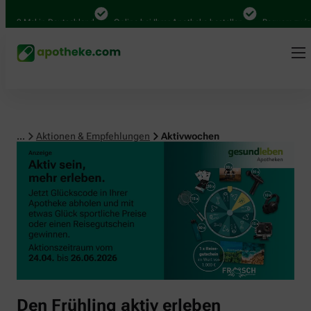
00 Mal in Deutschland
Online bei Ihrer Apotheke bestellen
Bequem zwische
...
Aktionen & Empfehlungen
Aktivwochen
Den Frühling aktiv erleben