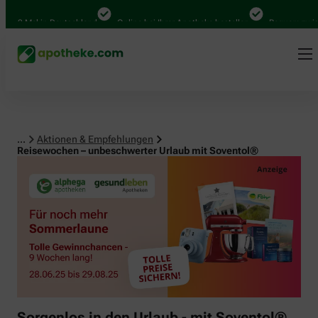
000 Mal in Deutschland
Online bei Ihrer Apotheke bestellen
Bequem zwische
...
Aktionen & Empfehlungen
Reisewochen – unbeschwerter Urlaub mit Soventol®
Sorgenlos in den Urlaub - mit Soventol®