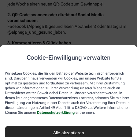
jede Woche einen neuen QR-Code zum Gewinnspiel.
2. QR-Code scannen oder direkt auf Social Media
vorbeischauen:
Facebook (Alphega & gesund leben Apotheken) oder Instagram
@alphega_und_gesund_leben.
3. Kommentieren & Glück haben
Beantworten Sie die Frage der Woche oder erzählen Sie von Ihrem
Traumziel – schon landen Sie im Lostopf!
Cookie-Einwilligung verwalten
Wir setzen Cookies, die für den Betrieb der Website technisch erforderlich
sind. Darüber hinaus verwenden wir Cookies, um unsere Website für Sie
optimal zu gestalten und fortlaufend zu verbessern. Mit Ihrer Zustimmung
geben wir Informationen zu Ihrer Verwendung unserer Website auch an
Drittanbieter weiter. Soweit dabei Daten in Ländern verarbeitet werden, in
denen kein angemessenes Datenschutzniveau besteht, stimmen Sie mit Ihrer
Einwilligung zur Nutzung dieser Dienste auch der Verarbeitung Ihrer Daten in
diesen Ländern gem. Artikel 49 Abs. 1 lit. a DSGVO zu. Weitere Informationen
können Sie unserer
Datenschutzerklärung
entnehmen.
Sie erwarten folgende Gewinne:
Alle akzeptieren