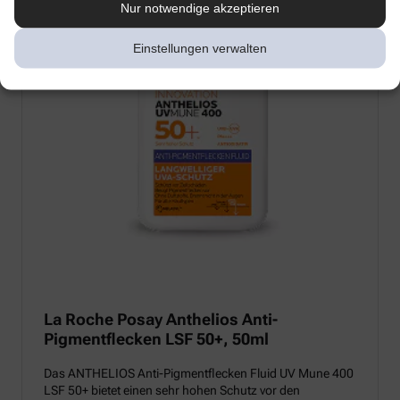
Nur notwendige akzeptieren
Einstellungen verwalten
La Roche Posay Anthelios Anti-
Pigmentflecken LSF 50+, 50ml
Das ANTHELIOS Anti-Pigmentflecken Fluid UV Mune 400
LSF 50+ bietet einen sehr hohen Schutz vor den