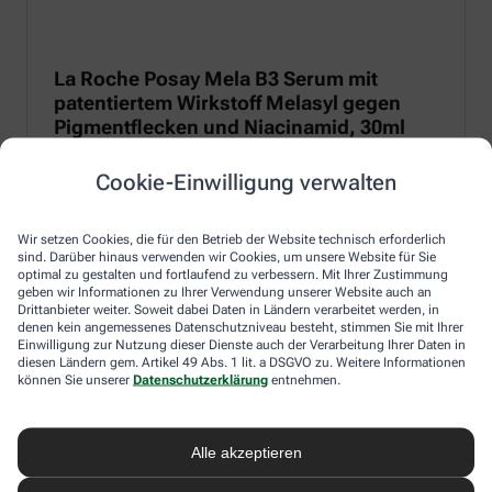
La Roche Posay Mela B3 Serum mit
patentiertem Wirkstoff Melasyl gegen
Pigmentflecken und Niacinamid, 30ml
Anti-Pigmentflecken-Serum mit patentiertem Melasyl zur
Cookie-Einwilligung verwalten
Regulierung von Melanin und 10 % Niacinamid für eine
entzündungshemmende und beruhigende Wirkung.
Wir setzen Cookies, die für den Betrieb der Website technisch erforderlich
Zum Produkt
sind. Darüber hinaus verwenden wir Cookies, um unsere Website für Sie
optimal zu gestalten und fortlaufend zu verbessern. Mit Ihrer Zustimmung
geben wir Informationen zu Ihrer Verwendung unserer Website auch an
Drittanbieter weiter. Soweit dabei Daten in Ländern verarbeitet werden, in
denen kein angemessenes Datenschutzniveau besteht, stimmen Sie mit Ihrer
Einwilligung zur Nutzung dieser Dienste auch der Verarbeitung Ihrer Daten in
diesen Ländern gem. Artikel 49 Abs. 1 lit. a DSGVO zu. Weitere Informationen
können Sie unserer
Datenschutzerklärung
entnehmen.
Alle akzeptieren