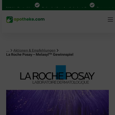
al in Deutschland
Online bei Ihrer Apotheke bestellen
Bequem zwischen Ab
...
Aktionen & Empfehlungen
La Roche Posay – Melasyl™ Gewinnspiel