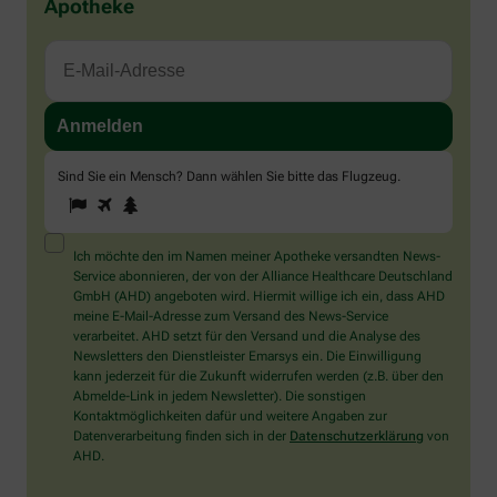
Apotheke
Sind Sie ein Mensch? Dann wählen Sie bitte
das Flugzeug
.
1
2
3
Sind
Sie
ein
Mensch?
Ich möchte den im Namen meiner Apotheke versandten News-
Dann
Service abonnieren, der von der Alliance Healthcare Deutschland
wählen
GmbH (AHD) angeboten wird. Hiermit willige ich ein, dass AHD
Sie
meine E-Mail-Adresse zum Versand des News-Service
bitte
verarbeitet. AHD setzt für den Versand und die Analyse des
das
Newsletters den Dienstleister Emarsys ein. Die Einwilligung
Flugzeug.
kann jederzeit für die Zukunft widerrufen werden (z.B. über den
Abmelde-Link in jedem Newsletter). Die sonstigen
Kontaktmöglichkeiten dafür und weitere Angaben zur
Datenverarbeitung finden sich in der
Datenschutzerklärung
von
AHD.