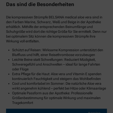
Das sind die Besonderheiten
Die kompressiven Strümpfe BELSANA medical aloe vera sind in
den Farben Marine, Schwarz, Weiß und Beige in der Apotheke
erhältlich. Mithilfe der entsprechenden Beinumfänge und
Schuhgröße wird dort die richtige Größe für Sie ermittelt. Denn nur
bei optimalem Sitz können die kompressiven Strümpfe ihre
Wirkung voll entfalten.
Schützt auf Reisen: Wirksame Kompression unterstützt den
Blutfluss und hilft, einer Reisethrombose vorzubeugen
Leichte Beine statt Schwellungen: Reduziert Müdigkeit,
Schweregefühl und Anschwellen – ideal für lange Fahrten
oder Flüge
Extra Pflege für die Haut: Aloe vera und Vitamin E spenden
kontinuierlich Feuchtigkeit und steigern das Wohlbefinden
Cool und komfortabel im Sommer: Die natürliche Aloe vera
wirkt angenehm kühlend – perfekt bei Hitze oder Klimaanlage
Optimale Passform aus der Apotheke: Professionelle
Größenbestimmung für optimale Wirkung und maximalen
Tragekomfort