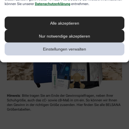
können Sie unserer
Datenschutzerklärung
entnehmen.
Alle akzeptieren
Nur notwendige akzeptieren
Einstellungen verwalten
Hinweis
: Bitte tragen Sie am Ende der Gewinnspielfragen, neben Ihrer
Schuhgröße, auch das cC- sowie cB-Maß in cm ein. So können wir Ihnen
den Gewinn in der richtigen Größe zusenden. Hier finden Sie alle BELSANA
Größentabellen.