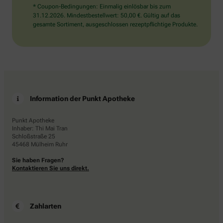
* Coupon-Bedingungen: Einmalig einlösbar bis zum
31.12.2026. Mindestbestellwert: 50,00 €. Gültig auf das
gesamte Sortiment, ausgeschlossen rezeptpflichtige Produkte.
Information der Punkt Apotheke
Punkt Apotheke
Inhaber: Thi Mai Tran
Schloßstraße 25
45468 Mülheim Ruhr
Sie haben Fragen?
Kontaktieren Sie uns direkt.
Zahlarten