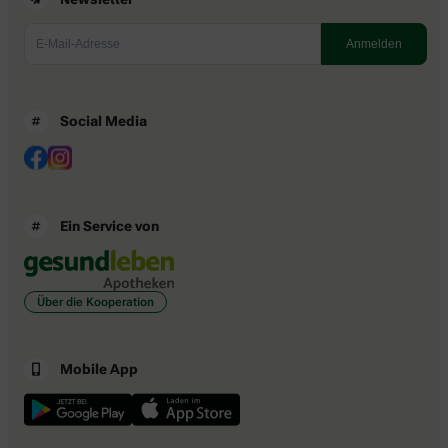
Social Media
Ein Service von
Über die Kooperation
Mobile App