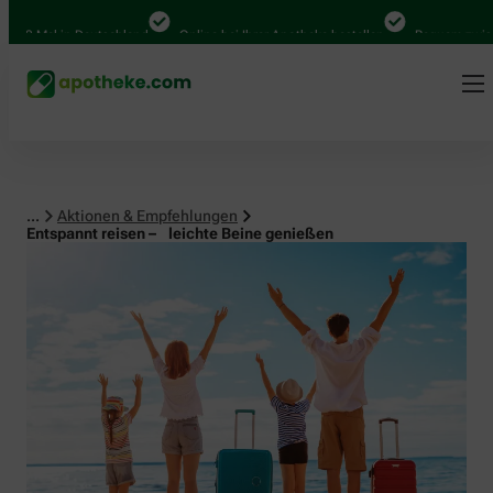
al in Deutschland
Online bei Ihrer Apotheke bestellen
Bequem zwischen Ab
...
Aktionen & Empfehlungen
Entspannt reisen – leichte Beine genießen