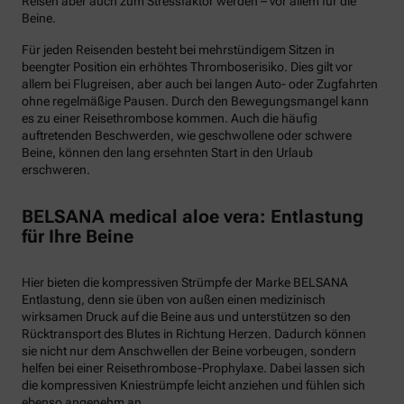
Reisen aber auch zum Stressfaktor werden – vor allem für die
Beine.
Für jeden Reisenden besteht bei mehrstündigem Sitzen in
beengter Position ein erhöhtes Thromboserisiko. Dies gilt vor
allem bei Flugreisen, aber auch bei langen Auto- oder Zugfahrten
ohne regelmäßige Pausen. Durch den Bewegungsmangel kann
es zu einer Reisethrombose kommen. Auch die häufig
auftretenden Beschwerden, wie geschwollene oder schwere
Beine, können den lang ersehnten Start in den Urlaub
erschweren.
BELSANA medical aloe vera: Entlastung
für Ihre Beine
Hier bieten die kompressiven Strümpfe der Marke BELSANA
Entlastung, denn sie üben von außen einen medizinisch
wirksamen Druck auf die Beine aus und unterstützen so den
Rücktransport des Blutes in Richtung Herzen. Dadurch können
sie nicht nur dem Anschwellen der Beine vorbeugen, sondern
helfen bei einer Reisethrombose-Prophylaxe. Dabei lassen sich
die kompressiven Kniestrümpfe leicht anziehen und fühlen sich
ebenso angenehm an.