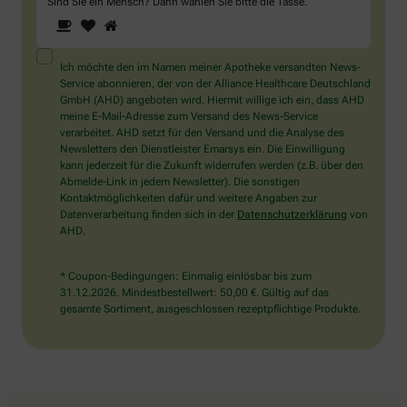
Sind Sie ein Mensch? Dann wählen Sie bitte
die Tasse
.
1
2
3
Sind
Sie
ein
Mensch?
Ich möchte den im Namen meiner Apotheke versandten News-
Dann
Service abonnieren, der von der Alliance Healthcare Deutschland
wählen
GmbH (AHD) angeboten wird. Hiermit willige ich ein, dass AHD
Sie
meine E-Mail-Adresse zum Versand des News-Service
bitte
verarbeitet. AHD setzt für den Versand und die Analyse des
die
Newsletters den Dienstleister Emarsys ein. Die Einwilligung
Tasse.
kann jederzeit für die Zukunft widerrufen werden (z.B. über den
Abmelde-Link in jedem Newsletter). Die sonstigen
Kontaktmöglichkeiten dafür und weitere Angaben zur
Datenverarbeitung finden sich in der
Datenschutzerklärung
von
AHD.
* Coupon-Bedingungen: Einmalig einlösbar bis zum
31.12.2026. Mindestbestellwert: 50,00 €. Gültig auf das
gesamte Sortiment, ausgeschlossen rezeptpflichtige Produkte.