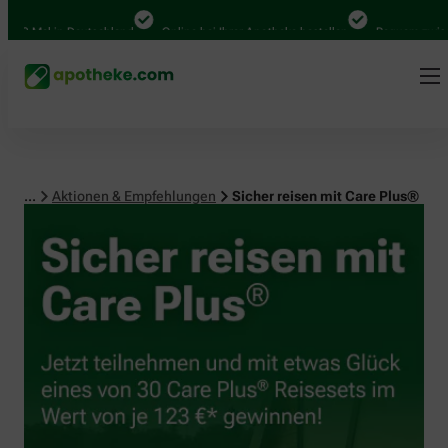
 Mal in Deutschland
Online bei Ihrer Apotheke bestellen
Bequem zwischen A
...
Aktionen & Empfehlungen
Sicher reisen mit Care Plus®