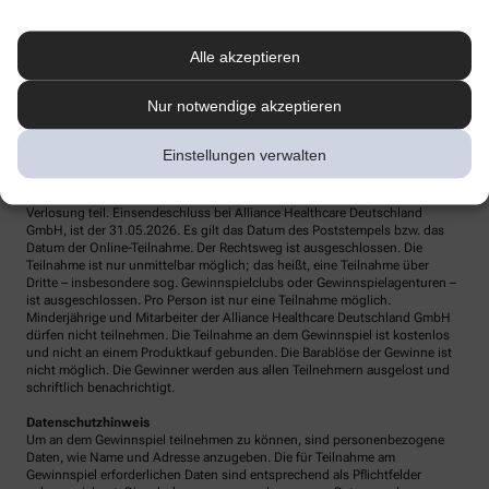
Teilnahmebedingungen
Veranstalter ist Alliance Healthcare Deutschland GmbH, Franklinstraße 46-
Alle akzeptieren
48, 60486 Frankfurt. Die Teilnahme ist online
unter www.apotheke.com und per Post möglich. So einfach geht die
Teilnahme am Gewinnspiel – online Eingabemaske ausfüllen und
Nur notwendige akzeptieren
teilnehmen oder Postkarte senden an: Alliance Healthcare Deutschland
GmbH, Despina Kalaitzidou, Stichwort „Care Plus“, Pragstraße 154, 70376
Stuttgart.
Einstellungen verwalten
Nur vollständig ausgefüllte Teilnahmeformulare (Pflichtangaben) und bei
Zusendung per Post ausreichend frankierte Einsendungen nehmen an der
Verlosung teil. Einsendeschluss bei Alliance Healthcare Deutschland
GmbH, ist der 31.05.2026. Es gilt das Datum des Poststempels bzw. das
Datum der Online-Teilnahme. Der Rechtsweg ist ausgeschlossen. Die
Teilnahme ist nur unmittelbar möglich; das heißt, eine Teilnahme über
Dritte – insbesondere sog. Gewinnspielclubs oder Gewinnspielagenturen –
ist ausgeschlossen. Pro Person ist nur eine Teilnahme möglich.
Minderjährige und Mitarbeiter der Alliance Healthcare Deutschland GmbH
dürfen nicht teilnehmen. Die Teilnahme an dem Gewinnspiel ist kostenlos
und nicht an einem Produktkauf gebunden. Die Barablöse der Gewinne ist
nicht möglich. Die Gewinner werden aus allen Teilnehmern ausgelost und
schriftlich benachrichtigt.
Datenschutzhinweis
Um an dem Gewinnspiel teilnehmen zu können, sind personenbezogene
Daten, wie Name und Adresse anzugeben. Die für Teilnahme am
Gewinnspiel erforderlichen Daten sind entsprechend als Pflichtfelder