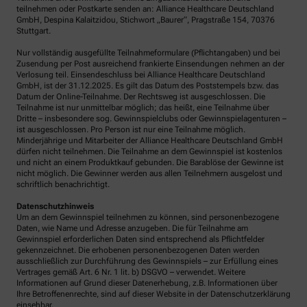
teilnehmen oder Postkarte senden an: Alliance Healthcare Deutschland
GmbH, Despina Kalaitzidou, Stichwort „Baurer“, Pragstraße 154, 70376
Stuttgart.
Nur vollständig ausgefüllte Teilnahmeformulare (Pflichtangaben) und bei
Zusendung per Post ausreichend frankierte Einsendungen nehmen an der
Verlosung teil. Einsendeschluss bei Alliance Healthcare Deutschland
GmbH, ist der 31.12.2025. Es gilt das Datum des Poststempels bzw. das
Datum der Online-Teilnahme. Der Rechtsweg ist ausgeschlossen. Die
Teilnahme ist nur unmittelbar möglich; das heißt, eine Teilnahme über
Dritte – insbesondere sog. Gewinnspielclubs oder Gewinnspielagenturen –
ist ausgeschlossen. Pro Person ist nur eine Teilnahme möglich.
Minderjährige und Mitarbeiter der Alliance Healthcare Deutschland GmbH
dürfen nicht teilnehmen. Die Teilnahme an dem Gewinnspiel ist kostenlos
und nicht an einem Produktkauf gebunden. Die Barablöse der Gewinne ist
nicht möglich. Die Gewinner werden aus allen Teilnehmern ausgelost und
schriftlich benachrichtigt.
Datenschutzhinweis
Um an dem Gewinnspiel teilnehmen zu können, sind personenbezogene
Daten, wie Name und Adresse anzugeben. Die für Teilnahme am
Gewinnspiel erforderlichen Daten sind entsprechend als Pflichtfelder
gekennzeichnet. Die erhobenen personenbezogenen Daten werden
ausschließlich zur Durchführung des Gewinnspiels – zur Erfüllung eines
Vertrages gemäß Art. 6 Nr. 1 lit. b) DSGVO – verwendet. Weitere
Informationen auf Grund dieser Datenerhebung, z.B. Informationen über
Ihre Betroffenenrechte, sind auf dieser Website in der Datenschutzerklärung
einsehbar.