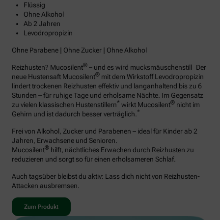
Flüssig
Ohne Alkohol
Ab 2 Jahren
Levodropropizin
Ohne Parabene | Ohne Zucker | Ohne Alkohol
®
Reizhusten? Mucosilent
– und es wird mucksmäuschenstill Der
®
neue Hustensaft Mucosilent
mit dem Wirkstoff Levodropropizin
lindert trockenen Reizhusten effektiv und langanhaltend bis zu 6
Stunden – für ruhige Tage und erholsame Nächte. Im Gegensatz
*
®
zu vielen klassischen Hustenstillern
wirkt Mucosilent
nicht im
*
Gehirn und ist dadurch besser verträglich.
Frei von Alkohol, Zucker und Parabenen – ideal für Kinder ab 2
Jahren, Erwachsene und Senioren.
®
Mucosilent
hilft, nächtliches Erwachen durch Reizhusten zu
reduzieren und sorgt so für einen erholsameren Schlaf.
Auch tagsüber bleibst du aktiv: Lass dich nicht von Reizhusten-
Attacken ausbremsen.
Zum Produkt