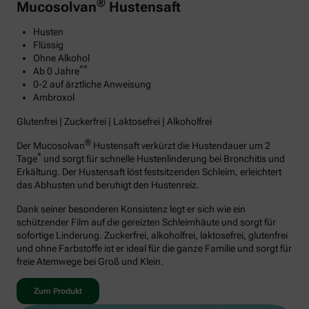
®
Mucosolvan
Hustensaft
Husten
Flüssig
Ohne Alkohol
**
Ab 0 Jahre
0-2 auf ärztliche Anweisung
Ambroxol
Glutenfrei | Zuckerfrei | Laktosefrei | Alkoholfrei
®
Der Mucosolvan
Hustensaft verkürzt die Hustendauer um 2
*
Tage
und sorgt für schnelle Hustenlinderung bei Bronchitis und
Erkältung. Der Hustensaft löst festsitzenden Schleim, erleichtert
das Abhusten und beruhigt den Hustenreiz.
Dank seiner besonderen Konsistenz legt er sich wie ein
schützender Film auf die gereizten Schleimhäute und sorgt für
sofortige Linderung. Zuckerfrei, alkoholfrei, laktosefrei, glutenfrei
und ohne Farbstoffe ist er ideal für die ganze Familie und sorgt für
freie Atemwege bei Groß und Klein.
Zum Produkt