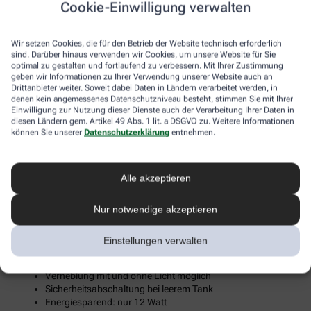
Cookie-Einwilligung verwalten
Diesen Herbst verlosen wir 15 hochwertige Diffusoren für
ätherische Öle, damit Sie sich zuhause Ihre persönliche
Wir setzen Cookies, die für den Betrieb der Website technisch erforderlich
Wohlfühloase erschaffen können. Ein Diffusor verwandelt
sind. Darüber hinaus verwenden wir Cookies, um unsere Website für Sie
ätherische Öle in eine sanfte Duftwolke, die Reizhusten lindert, die
optimal zu gestalten und fortlaufend zu verbessern. Mit Ihrer Zustimmung
Raumluft befeuchtet und so gerade im Winter trockener
geben wir Informationen zu Ihrer Verwendung unserer Website auch an
Heizungsluft entgegenwirkt. Machen Sie mit und holen Sie sich
Drittanbieter weiter. Soweit dabei Daten in Ländern verarbeitet werden, in
denen kein angemessenes Datenschutzniveau besteht, stimmen Sie mit Ihrer
mit etwas Glück die wohltuende Kraft der Aromen und Öle direkt
Einwilligung zur Nutzung dieser Dienste auch der Verarbeitung Ihrer Daten in
ins Wohnzimmer.
diesen Ländern gem. Artikel 49 Abs. 1 lit. a DSGVO zu. Weitere Informationen
können Sie unserer
Datenschutzerklärung
entnehmen.
Aroma Diffuser mit LED-Farblicht &
Alle akzeptieren
²
Timerfunktion bis 20 m
Nur notwendige akzeptieren
Mikrofeine Zerstäubung mit Ultraschall
Wellnesslicht mit Farbwechsel für eine angenehme
Atmosphäre
Einstellungen verwalten
Zur Raumbeduftung mit Aromaölen geeignet
Timerfunktion: 1, 3, 7 Stunden oder Dauerbetrieb
Verneblung mit und ohne Licht möglich
Sicherheitsabschaltung bei leerem Tank
Energiesparend: nur 12 Watt