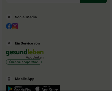
Social Media
Ein Service von
Über die Kooperation
Mobile App