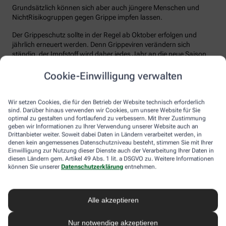
Grundsätzlich können sich aber auch jüngere Menschen und
NichtRisikogruppen gegen Grippe impfen lassen.
Der Grippeschutz sollte in der Regel ab Oktober erfolgen und
jährlich erneuert werden. Denn Grippeviren verändern sich
ständig, der Impfstoff wird daher jedes Jahr an die neue Saison
angepasst. Nach der Impfung dauert es etwa 10 bis 14 Tage, bis
der Körper einen ausreichenden Schutz vor einer Ansteckung
Cookie-Einwilligung verwalten
aufgebaut hat. Auch eine spätere Impfung zu Beginn des Jahres
ist meist noch sinnvoll.
Wir setzen Cookies, die für den Betrieb der Website technisch erforderlich
sind. Darüber hinaus verwenden wir Cookies, um unsere Website für Sie
Wie sicher ist der Impfstoff?
optimal zu gestalten und fortlaufend zu verbessern. Mit Ihrer Zustimmung
geben wir Informationen zu Ihrer Verwendung unserer Website auch an
Jeder Grippeimpfstoff, der in Deutschland verwendet wird, muss
Drittanbieter weiter. Soweit dabei Daten in Ländern verarbeitet werden, in
ein streng reguliertes Zulassungsverfahren durchlaufen. Hierbei
denen kein angemessenes Datenschutzniveau besteht, stimmen Sie mit Ihrer
muss die Qualität, Wirksamkeit und Verträglichkeit in
Einwilligung zur Nutzung dieser Dienste auch der Verarbeitung Ihrer Daten in
diesen Ländern gem. Artikel 49 Abs. 1 lit. a DSGVO zu. Weitere Informationen
wissenschaftlichen Studien nachgewiesen werden. Die Freigabe
können Sie unserer
Datenschutzerklärung
entnehmen.
erfolgt nach weiteren Prüfungen schließlich durch das Paul-
Ehrlich-Institut (PEI), das die Sicherheit des Impfstoffs auch nach
der Freigabe stetig weiter beobachtet.
Alle akzeptieren
Die Grippeimpfung ist in aller Regel gut verträglich. In den ersten
Tagen können leichte Erkältungssymptome wie zum Beispiel
Nur notwendige akzeptieren
Frösteln oder Kopf- und Gliederschmerzen auftreten, die aber