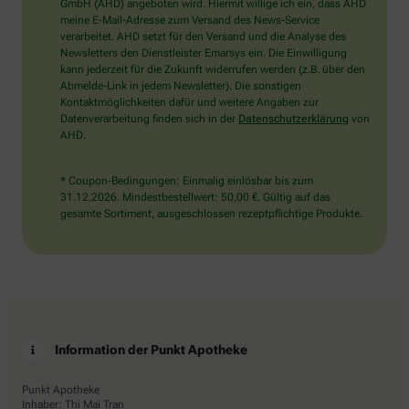
wählen
GmbH (AHD) angeboten wird. Hiermit willige ich ein, dass AHD
Sie
meine E-Mail-Adresse zum Versand des News-Service
bitte
verarbeitet. AHD setzt für den Versand und die Analyse des
den
Newsletters den Dienstleister Emarsys ein. Die Einwilligung
LKW.
kann jederzeit für die Zukunft widerrufen werden (z.B. über den
Abmelde-Link in jedem Newsletter). Die sonstigen
Kontaktmöglichkeiten dafür und weitere Angaben zur
Datenverarbeitung finden sich in der
Datenschutzerklärung
von
AHD.
* Coupon-Bedingungen: Einmalig einlösbar bis zum
31.12.2026. Mindestbestellwert: 50,00 €. Gültig auf das
gesamte Sortiment, ausgeschlossen rezeptpflichtige Produkte.
Information der Punkt Apotheke
Punkt Apotheke
Inhaber: Thi Mai Tran