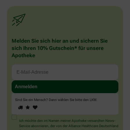
Melden Sie sich hier an und sichern Sie
sich Ihren 10% Gutschein* für unsere
Apotheke
Sind Sie ein Mensch? Dann wählen Sie bitte
den LKW
.
1
2
3
Sind
Sie
ein
Mensch?
Ich möchte den im Namen meiner Apotheke versandten News-
Dann
Service abonnieren, der von der Alliance Healthcare Deutschland