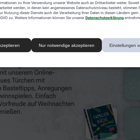
ormationen zu Ihrer Verwendung unserer Website auch an Drittanbieter weiter. Soweit
n. Kommen Sie gerne auch persönlich vorbei und lassen Sie 
rarbeitet werden, in denen kein angemessenes Datenschutzniveau besteht, stimmen Si
ur Nutzung dieser Dienste auch der Verarbeitung Ihrer Daten in diesen Ländern gem. 
 DSGVO zu. Weitere Informationen können Sie unserer
Datenschutzerklärung
entnehm
kzeptieren
Nur notwendige akzeptieren
Einstellungen v