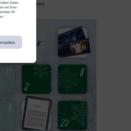
 dabei Daten
sich von uns beraten.
e mit Ihrer
Artikel 49
en.
erwalten