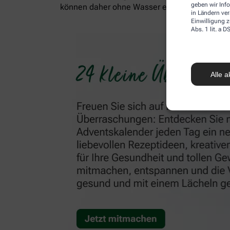
geben wir Inf
können daher ohne Wasser eingenommen werde
in Ländern ve
Einwilligung z
Abs. 1 lit. a
Alle a