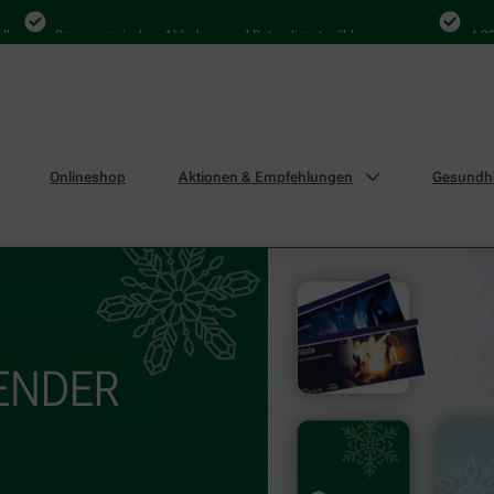
n
Bequem zwischen Abholung und Botendienst wählen
4.000 M
Onlineshop
Aktionen & Empfehlungen
Gesundhe
swochen im Winter