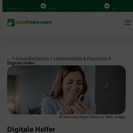
Lebensqualität & Prävention
0 Mal in Deutschland
Online bei Ihrer Apotheke bestellen
Bequem zwischen
...
Gesundheitstipps
Lebensqualität & Prävention
Digitale Helfer
© Maca and Naca / iStock by Getty Images
Digitale Helfer