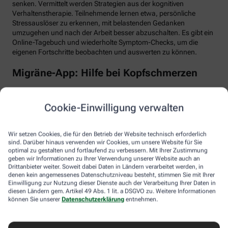
senken. Vermittelt werden Strategien aus der kognitiven
Verhaltenstherapie. Teilnehmende lernen etwa, persönliche
Stressauslöser zu erkennen, mit belastenden Gedanken
umzugehen und nach der Arbeit besser abzuschalten. Es gibt ein
Online-Tagebuch und wiederholte Symptom-Checks, um die
eigenen Fortschritte beobachten und auswerten zu können.
Migräne-App: Hilfe bei Kopfschmerzen
Schlaf, Ernährung, Bewegung, Stress … All das kann Einfluss auf
schmerzhafte Migräne-Attacken haben. Mit der Migräne-App der
Cookie-Einwilligung verwalten
renommierten Schmerzklinik Kiel lässt sich übersichtlich
festhalten, wann die Anfälle mit welchen Symptomen auftreten.
Das kann helfen, persönliche Muster zu erkennen und die
Wir setzen Cookies, die für den Betrieb der Website technisch erforderlich
Attacken besser zu behandeln, etwa durch den optimalen
sind. Darüber hinaus verwenden wir Cookies, um unsere Website für Sie
Einnahmezeitpunkt von Migräne-Medikamenten. Darüber hinaus
optimal zu gestalten und fortlaufend zu verbessern. Mit Ihrer Zustimmung
stellt die App viele nützliche Informationen zu Migräne bereit
geben wir Informationen zu Ihrer Verwendung unserer Website auch an
Drittanbieter weiter. Soweit dabei Daten in Ländern verarbeitet werden, in
sowie aktive Verfahren zur Entspannung und Stressbewältigung.
denen kein angemessenes Datenschutzniveau besteht, stimmen Sie mit Ihrer
Einwilligung zur Nutzung dieser Dienste auch der Verarbeitung Ihrer Daten in
Aimo gesund bewegt: Digitaler Personal
diesen Ländern gem. Artikel 49 Abs. 1 lit. a DSGVO zu. Weitere Informationen
Trainer
können Sie unserer
Datenschutzerklärung
entnehmen.
Trainings-Apps gibt es viele. Diese hier ist anders. Kern des