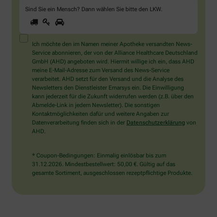
Sind Sie ein Mensch? Dann wählen Sie bitte
den LKW
.
1
2
3
Sind
Sie
ein
Mensch?
Ich möchte den im Namen meiner Apotheke versandten News-
Dann
Service abonnieren, der von der Alliance Healthcare Deutschland
wählen
GmbH (AHD) angeboten wird. Hiermit willige ich ein, dass AHD
Sie
meine E-Mail-Adresse zum Versand des News-Service
bitte
verarbeitet. AHD setzt für den Versand und die Analyse des
den
Newsletters den Dienstleister Emarsys ein. Die Einwilligung
LKW.
kann jederzeit für die Zukunft widerrufen werden (z.B. über den
Abmelde-Link in jedem Newsletter). Die sonstigen
Kontaktmöglichkeiten dafür und weitere Angaben zur
Datenverarbeitung finden sich in der
Datenschutzerklärung
von
AHD.
* Coupon-Bedingungen: Einmalig einlösbar bis zum
31.12.2026. Mindestbestellwert: 50,00 €. Gültig auf das
gesamte Sortiment, ausgeschlossen rezeptpflichtige Produkte.