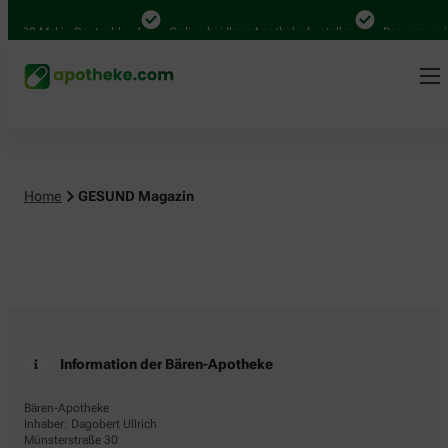
4.000 Mal in Deutschland
Online bei Ihrer Apotheke bestellen
Bequem zwis
Home
GESUND Magazin
Information der Bären-Apotheke
Bären-Apotheke
Inhaber: Dagobert Ullrich
Münsterstraße 30