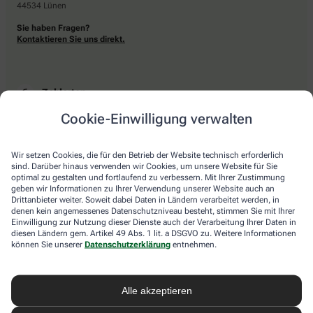
44534 Lünen
Sie haben Fragen?
Kontaktieren Sie uns direkt.
Zahlarten
Cookie-Einwilligung verwalten
Bar oder mit einer anderen akzeptierten Zahlungsart Ihrer Apotheke vor Ort.
Wir setzen Cookies, die für den Betrieb der Website technisch erforderlich
sind. Darüber hinaus verwenden wir Cookies, um unsere Website für Sie
Lieferarten
optimal zu gestalten und fortlaufend zu verbessern. Mit Ihrer Zustimmung
geben wir Informationen zu Ihrer Verwendung unserer Website auch an
Drittanbieter weiter. Soweit dabei Daten in Ländern verarbeitet werden, in
Abholung in der Apotheke
denen kein angemessenes Datenschutzniveau besteht, stimmen Sie mit Ihrer
Botendienstlieferung
Einwilligung zur Nutzung dieser Dienste auch der Verarbeitung Ihrer Daten in
diesen Ländern gem. Artikel 49 Abs. 1 lit. a DSGVO zu. Weitere Informationen
können Sie unserer
Datenschutzerklärung
entnehmen.
apotheke.com Informationen
Alle akzeptieren
Newsletter