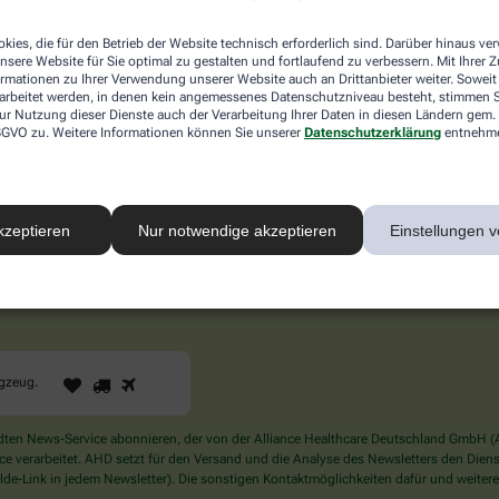
inus-Nerv.
kies, die für den Betrieb der Website technisch erforderlich sind. Darüber hinaus v
en an den oberen Kopfbereich, die Stirn, Augen, Nase, Ober- und
nsere Website für Sie optimal zu gestalten und fortlaufend zu verbessern. Mit Ihrer
ormationen zu Ihrer Verwendung unserer Website auch an Drittanbieter weiter. Soweit
 dass er das Signal (auch) an das Nieszentrum weitergibt, obw
rarbeitet werden, in denen kein angemessenes Datenschutzniveau besteht, stimmen Si
ur Nutzung dieser Dienste auch der Verarbeitung Ihrer Daten in diesen Ländern gem. 
 DSGVO zu. Weitere Informationen können Sie unserer
Datenschutzerklärung
entnehm
d sichern Sie sich Ihren 10% Gutschein* für unsere 
kzeptieren
Nur notwendige akzeptieren
Einstellungen v
1
2
3
Sind
ugzeug
.
Sie
ein
Mensch?
en News-Service abonnieren, der von der Alliance Healthcare Deutschland GmbH (AH
Dann
verarbeitet. AHD setzt für den Versand und die Analyse des Newsletters den Dienstle
wählen
de-Link in jedem Newsletter). Die sonstigen Kontaktmöglichkeiten dafür und weitere
Sie