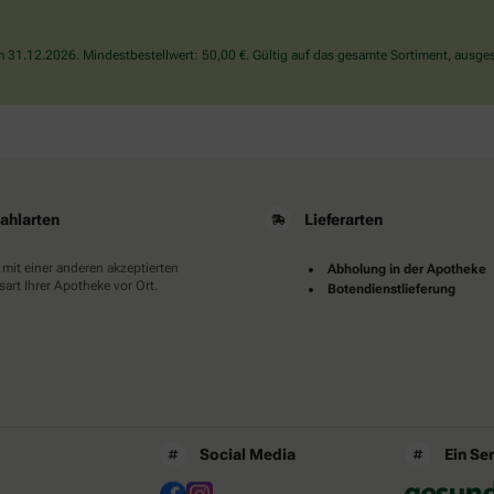
bitte
das
31.12.2026. Mindestbestellwert: 50,00 €. Gültig auf das gesamte Sortiment, ausges
Flugzeug.
ahlarten
Lieferarten
 mit einer anderen akzeptierten
Abholung in der Apotheke
art Ihrer Apotheke vor Ort.
Botendienstlieferung
Social Media
Ein Se