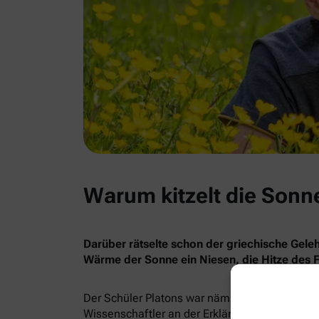
Warum kitzelt die Son
Darüber rätselte schon der griechische Gele
Wärme der Sonne ein Niesen, die Hitze des F
Der Schüler Platons war nämlich auf dem Holzw
Wissenschaftler an der Erklärung, was da gena