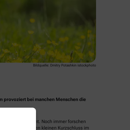
Bildquelle: Dmitry Potashkin istockphoto
rum provoziert bei manchen Menschen die
t, sondern ihr Licht. Noch immer forschen
löst sozusagen einen kleinen Kurzschluss im