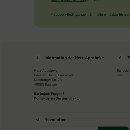
Datenschutzerklärung
von AHD.
* Coupon-Bedingungen: Einmalig einlösbar bis zum 
Information der Herz-Apotheke
Z
Herz-Apotheke
Bar oder
Inhaber: Daniel Breimeyer
Zahlungs
Duisburger Str. 23
40885 Ratingen
Sie haben Fragen?
Kontaktieren Sie uns direkt.
Newsletter