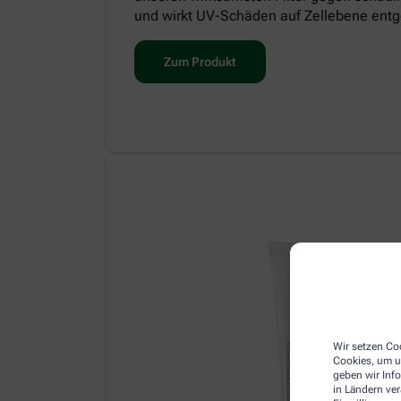
und wirkt UV-Schäden auf Zellebene entg
Zum Produkt
Wir setzen Coo
Cookies, um u
geben wir Inf
in Ländern ve