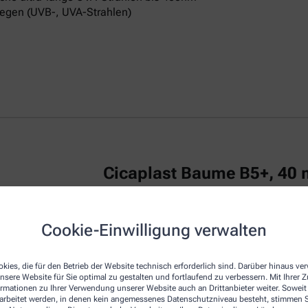
egen (UVB-, UVA-Strahlen)
Cicaplast Baume B5+, 40 
La Roche Posay CICAPLAST Baume B5+ ist
Cookie-Einwilligung verwalten
irritierte Haut.
Das reparierende Balsam
u
repariert die Haut von Erwachsenen, Kind
kies, die für den Betrieb der Website technisch erforderlich sind. Darüber hinaus v
Die Creme zeichnet sich durch eine beson
nsere Website für Sie optimal zu gestalten und fortlaufend zu verbessern. Mit Ihrer
empfindliche Haut am Körper, Gesicht und
ormationen zu Ihrer Verwendung unserer Website auch an Drittanbieter weiter. Soweit
Dexpanthenol bezeichnet, wirkt regenerie
rarbeitet werden, in denen kein angemessenes Datenschutzniveau besteht, stimmen Si