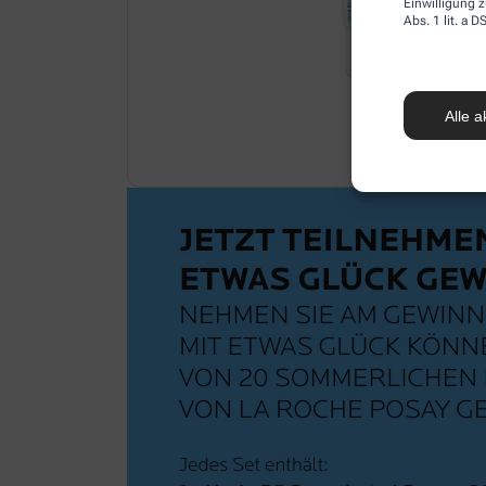
Einwilligung z
Abs. 1 lit. a
Alle a