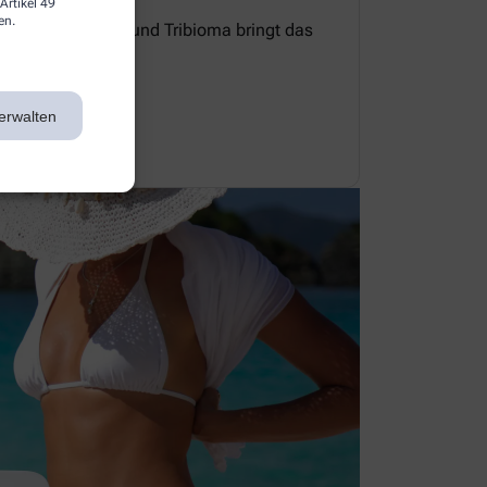
Artikel 49
en.
e Zellerneuerung und Tribioma bringt das
 Gleichgewicht.
erwalten