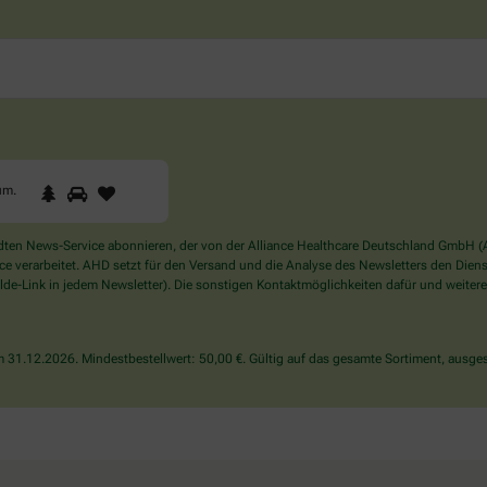
1
2
3
Sind
um
.
Sie
ein
Mensch?
en News-Service abonnieren, der von der Alliance Healthcare Deutschland GmbH (AH
Dann
verarbeitet. AHD setzt für den Versand und die Analyse des Newsletters den Dienstle
wählen
de-Link in jedem Newsletter). Die sonstigen Kontaktmöglichkeiten dafür und weitere
Sie
bitte
den
31.12.2026. Mindestbestellwert: 50,00 €. Gültig auf das gesamte Sortiment, ausges
Baum.