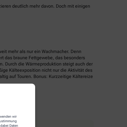
ieren deutlich mehr davon. Doch mit einigen
r weit mehr als nur ein Wachmacher. Denn
iert das braune Fettgewebe, das besonders
um. Durch die Wärmeproduktion steigt auch der
e Kälteexposition nicht nur die Aktivität des
tig auf Touren. Bonus: Kurzzeitige Kältereize
erwenden wir
 Zustimmung
 dabei Daten