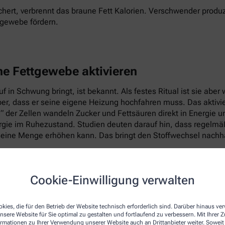
hert, verbrennt das braune Fett Kalorien. Verschwender produz
tgewebe fördern.
ne Fettgewebe aktivieren
 in Schwung bringt, ist bekannt. Als festes Ritual ist sie abe
per, dass er seine eigene Heizung hochfahren muss. Das aktiv
e“ der Zellen wandeln Zucker und Fettsäuren direkt in Energie 
ie im Ruhezustand. Studien deuten darauf hin, dass regelmäßig
eine Menge erhöhen kann. Das bringt den Stoffwechsel nachhal
Cookie-Einwilligung verwalten
kies, die für den Betrieb der Website technisch erforderlich sind. Darüber hinaus v
nsere Website für Sie optimal zu gestalten und fortlaufend zu verbessern. Mit Ihrer
ormationen zu Ihrer Verwendung unserer Website auch an Drittanbieter weiter. Soweit