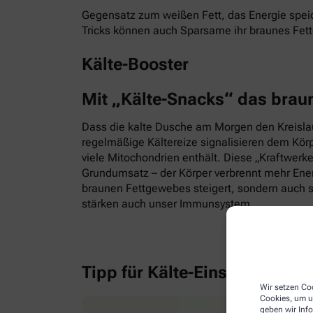
Gegensatz zum weißen Fett, das Energie speic
Tricks können auch Sparsame ihr braunes Fet
Kälte-Booster
Mit „Kälte-Snacks“ das brau
Dass die kalte Dusche am Morgen den Kreislauf
regelmäßige Kältereize signalisieren dem Kör
viele Mitochondrien enthält. Diese „Kraftwerk
Grundumsatz – der Körper verbrennt mehr Energ
braunen Fettgewebes steigert, sondern auch s
stärken auch unser Immunsystem.
Tipp für Kälte-Einsteiger
Wir setzen Coo
Cookies, um u
geben wir Inf