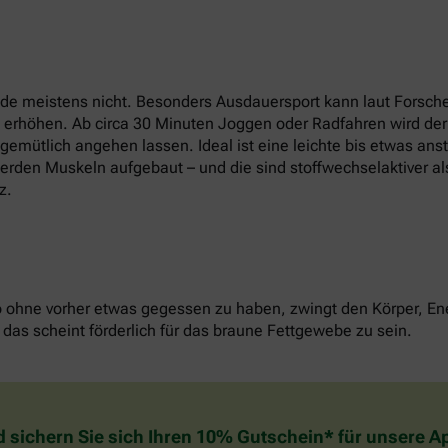
e meistens nicht. Besonders Ausdauersport kann laut Forsche
t erhöhen. Ab circa 30 Minuten Joggen oder Radfahren wird der
u gemütlich angehen lassen. Ideal ist eine leichte bis etwas an
erden Muskeln aufgebaut – und die sind stoffwechselaktiver als
z.
o ohne vorher etwas gegessen zu haben, zwingt den Körper, Ene
das scheint förderlich für das braune Fettgewebe zu sein.
d sichern Sie sich Ihren 10% Gutschein* für unsere 