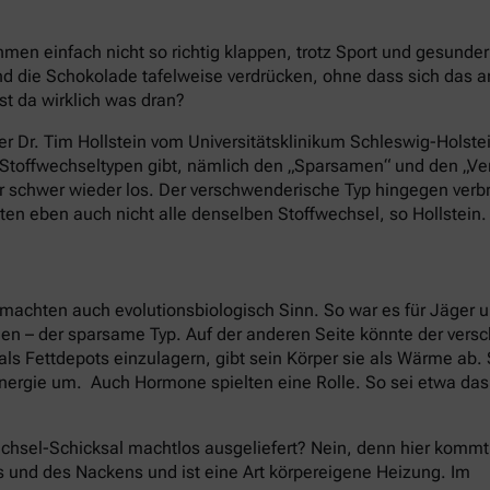
en einfach nicht so richtig klappen, trotz Sport und gesund
 die Schokolade tafelweise verdrücken, ohne dass sich das 
st da wirklich was dran?
er Dr. Tim Hollstein vom Universitätsklinikum Schleswig-Holstei
e Stoffwechseltypen gibt, nämlich den „Sparsamen“ und den „
nur schwer wieder los. Der verschwenderische Typ hingegen ver
ten eben auch nicht alle denselben Stoffwechsel, so Hollstein.
machten auch evolutionsbiologisch Sinn. So war es für Jäger 
nen – der sparsame Typ. Auf der anderen Seite könnte der ver
als Fettdepots einzulagern, gibt sein Körper sie als Wärme ab
nergie um. Auch Hormone spielten eine Rolle. So sei etwa da
chsel-Schicksal machtlos ausgeliefert? Nein, denn hier kommt
s und des Nackens und ist eine Art körpereigene Heizung. Im