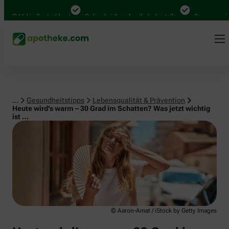
Lebensqualität & Prävention
00 Mal in Deutschland
Online bei Ihrer Apotheke bestellen
Bequem zwischen
...
Gesundheitstipps
Lebensqualität & Prävention
Heute wird’s warm – 30 Grad im Schatten? Was jetzt wichtig
ist …
© Aaron-Amat / iStock by Getty Images