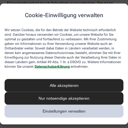
Flüssigkeitsverlust durch Schwitzen auszugleichen. Der ist im
Sommer nämlich oft doppelt so hoch wie bei moderaten
Cookie-Einwilligung verwalten
Temperaturen. Trinken wir zu wenig, sind Kopfschmerzen und
Konzentrationsprobleme meist die Folge.
Weniger bekannt ist, dass ein Flüssigkeitsmangel auch anderen
Wir setzen Cookies, die für den Betrieb der Website technisch erforderlich
sind. Darüber hinaus verwenden wir Cookies, um unsere Website für Sie
Organen zusetzt. So kann Hitzestress auch ernsthaft die Nieren
optimal zu gestalten und fortlaufend zu verbessern. Mit Ihrer Zustimmung
schädigen – und zwar nachhaltig und auch bei gesunden
geben wir Informationen zu Ihrer Verwendung unserer Website auch an
Menschen. Als Faustregel gilt: Zwei bis drei Liter täglich sollten es
Drittanbieter weiter. Soweit dabei Daten in Ländern verarbeitet werden, in
sein. Die besten Durstlöscher: Mineralwasser, ungesüßte Kräuter-
denen kein angemessenes Datenschutzniveau besteht, stimmen Sie mit Ihrer
und Früchtetees oder verdünnte Säfte. Auch wasserreiches Obst
Einwilligung zur Nutzung dieser Dienste auch der Verarbeitung Ihrer Daten in
und Gemüse wie Melonen, Gurken oder Tomaten kann
diesen Ländern gem. Artikel 49 Abs. 1 lit. a DSGVO zu. Weitere Informationen
können Sie unserer
Datenschutzerklärung
entnehmen.
Flüssigkeitsverluste ausgleichen. Bei Herz-Kreislauf- oder
Nierenerkrankungen sollte man die Trinkmenge ärztlich
besprechen.
Alle akzeptieren
Sonnenstich, Hitzeerschöpfung und
Hitzschlag: Was ist das eigentlich?
Nur notwendige akzeptieren
Der lange Strandtag in der Sonne, der anstrengende Sport bei 30
Einstellungen verwalten
Grad oder einfach nur die drückende Hitze in der Stadt:
Hitzeerkrankungen können mitunter lebensbedrohlich sein.
Worauf Sie achten sollten.