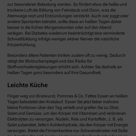
zur besonderen Belastung werden. So fördert etwa die heiße und
trockene Luft die Bildung von Feinstaub und Ozon, was die
Atemwege reizt und Entzündungen verstärkt. Auch wer joggt oder
andere Sportarten betreibt, sollte diese an heißen Tagen daher
besser in die frühen Morgenstunden oder auf den Abend
verlegen. Bei Diabetes wiederum beeinträchtigt eine verminderte
Schweißbildung infolge weniger aktiver Nerven die natürliche
Körperkühlung.
Besonders ältere Patienten trinken zudem oft zu wenig. Dadurch
steigt der Blutzuckerspiegel und das Risiko für
Stoffwechselentgleisungen erhöht sich. Achten Sie deshalb an
heißen Tagen ganz besonders auf Ihre Gesundheit.
Leichte Küche
Finger weg von Bratwurst, Pommes & Co. Fettes Essen an heißen
Tagen belastetet den Kreislauf. Essen Sie jetzt lieber mehrere
kleine Portionen über den Tag verteilt und greifen Sie zu Obst,
Salat und Gemüse, um den Körper mit Vitaminen und verlorenen
Elektrolyten zu versorgen. Nudeln, Reis und Kartoffeln, z. B. als
Salat zubereitet, liefern Kohlenhydrate, die den Körper mit Energie
versorgen. Bietet die Firmenkantine nur Schweinebraten mit Soße