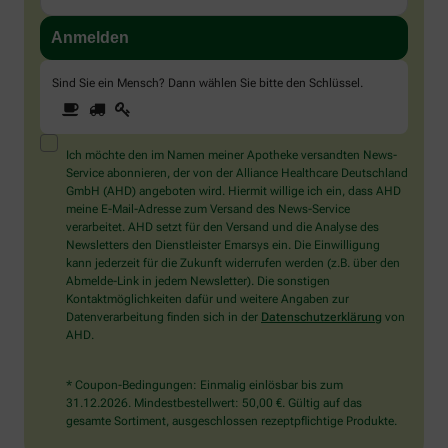
Sind Sie ein Mensch? Dann wählen Sie bitte
den Schlüssel
.
1
2
3
Sind
Sie
ein
Mensch?
Ich möchte den im Namen meiner Apotheke versandten News-
Dann
Service abonnieren, der von der Alliance Healthcare Deutschland
wählen
GmbH (AHD) angeboten wird. Hiermit willige ich ein, dass AHD
Sie
meine E-Mail-Adresse zum Versand des News-Service
bitte
verarbeitet. AHD setzt für den Versand und die Analyse des
den
Newsletters den Dienstleister Emarsys ein. Die Einwilligung
Schlüssel.
kann jederzeit für die Zukunft widerrufen werden (z.B. über den
Abmelde-Link in jedem Newsletter). Die sonstigen
Kontaktmöglichkeiten dafür und weitere Angaben zur
Datenverarbeitung finden sich in der
Datenschutzerklärung
von
AHD.
* Coupon-Bedingungen: Einmalig einlösbar bis zum
31.12.2026. Mindestbestellwert: 50,00 €. Gültig auf das
gesamte Sortiment, ausgeschlossen rezeptpflichtige Produkte.