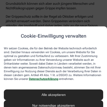
Grundsätzlich können sich aber auch jüngere Menschen und
NichtRisikogruppen gegen Grippe impfen lassen.
Der Grippeschutz sollte in der Regel ab Oktober erfolgen und
jährlich erneuert werden. Denn Grippeviren verändern sich
ständig, der Impfstoff wird daher jedes Jahr an die neue Saison
angepasst. Nach der Impfung dauert es etwa 10 bis 14 Tage, bis
der Körper einen ausreichenden Schutz vor einer Ansteckung
Cookie-Einwilligung verwalten
aufgebaut hat. Auch eine spätere Impfung zu Beginn des Jahres
ist meist noch sinnvoll.
Wir setzen Cookies, die für den Betrieb der Website technisch erforderlich
sind. Darüber hinaus verwenden wir Cookies, um unsere Website für Sie
Wie sicher ist der Impfstoff?
optimal zu gestalten und fortlaufend zu verbessern. Mit Ihrer Zustimmung
geben wir Informationen zu Ihrer Verwendung unserer Website auch an
Jeder Grippeimpfstoff, der in Deutschland verwendet wird, muss
Drittanbieter weiter. Soweit dabei Daten in Ländern verarbeitet werden, in
ein streng reguliertes Zulassungsverfahren durchlaufen. Hierbei
denen kein angemessenes Datenschutzniveau besteht, stimmen Sie mit Ihrer
muss die Qualität, Wirksamkeit und Verträglichkeit in
Einwilligung zur Nutzung dieser Dienste auch der Verarbeitung Ihrer Daten in
diesen Ländern gem. Artikel 49 Abs. 1 lit. a DSGVO zu. Weitere Informationen
wissenschaftlichen Studien nachgewiesen werden. Die Freigabe
können Sie unserer
Datenschutzerklärung
entnehmen.
erfolgt nach weiteren Prüfungen schließlich durch das Paul-
Ehrlich-Institut (PEI), das die Sicherheit des Impfstoffs auch nach
der Freigabe stetig weiter beobachtet.
Alle akzeptieren
Die Grippeimpfung ist in aller Regel gut verträglich. In den ersten
Tagen können leichte Erkältungssymptome wie zum Beispiel
Nur notwendige akzeptieren
Frösteln oder Kopf- und Gliederschmerzen auftreten, die aber