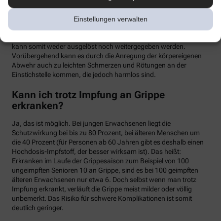
meist binnen weniger Tage wieder abklingen. Mit einer Grippe
haben die Symptome allerdings nichts zu tun. Denn üblicherweise
Einstellungen verwalten
handelt es sich um einen sogenannten Totimpfstoff, der keine
vermehrungsfähigen Erreger enthält – eine Grippeerkrankung
kann somit weder ausgelöst noch weitergegeben werden.
Vorübergehend kann es durch die Anregung der körpereigenen
Abwehr auch zu leichten Schmerzen und Rötungen an der
Einstichstelle kommen, die jedoch harmlos sind.
Kann ich trotz Impfung an Grippe
erkranken?
Ja, das ist möglich. Bei jungen Erwachsenen liegt die
Schutzwirkung bei bis zu 80 Prozent, bei älteren Menschen um
die 40 Prozent (für Personen ab 60 Jahren gibt es deshalb einen
Hochdosis-Impfstoff, der besser wirksam ist). Das heißt:
Erkranken im Laufe der Grippesaison zum Beispiel von 100
ungeimpften Senioren 10 an Grippe, sind es bei 100 geimpften
älteren Erwachsenen nur etwa 6. Doch selbst wenn man trotz
Impfung erkrankt, verläuft die Grippe meist milder oder völlig
unbemerkt. Das Risiko für schwere Komplikationen ist somit
deutlich geringer.