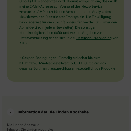
wählen
GmbH (AHD) angeboten wird. Hiermit willige ich ein, dass AHD
Sie
meine E-Mail-Adresse zum Versand des News-Service
bitte
verarbeitet. AHD setzt für den Versand und die Analyse des
das
Newsletters den Dienstleister Emarsys ein. Die Einwilligung
Haus.
kann jederzeit für die Zukunft widerrufen werden (z.B. über den
Abmelde-Link in jedem Newsletter). Die sonstigen
Kontaktmöglichkeiten dafür und weitere Angaben zur
Datenverarbeitung finden sich in der
Datenschutzerklärung
von
AHD.
* Coupon-Bedingungen: Einmalig einlösbar bis zum
31.12.2026. Mindestbestellwert: 50,00 €. Gültig auf das
gesamte Sortiment, ausgeschlossen rezeptpflichtige Produkte.
Information der Die Linden Apotheke
Die Linden Apotheke
Inhaber: Die Linden Apotheke