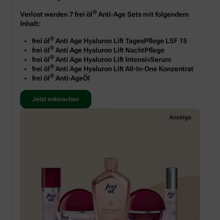
®
Verlost werden 7 frei öl
Anti-Age Sets mit folgendem
Inhalt:
®
frei öl
Anti Age Hyaluron Lift TagesPflege LSF 15
®
frei öl
Anti Age Hyaluron Lift NachtPflege
®
frei öl
Anti Age Hyaluron Lift IntensivSerum
®
frei öl
Anti Age Hyaluron Lift All-In-One Konzentrat
®
frei öl
Anti-AgeÖl
Jetzt mitmachen