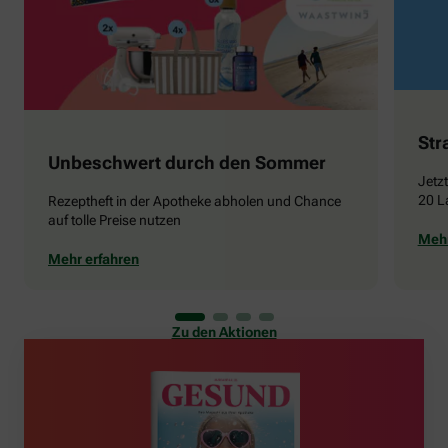
Str
Unbeschwert durch den Sommer
Jetz
20 L
Rezeptheft in der Apotheke abholen und Chance
auf tolle Preise nutzen
Mehr
Mehr erfahren
Zu den Aktionen