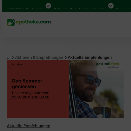
00 Mal in Deutschland
Online bei Ihrer Apotheke bestellen
Bequem zwischen
...
Aktionen & Empfehlungen
Aktuelle Empfehlungen
Aktuelle Empfehlungen