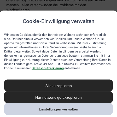
meisten Fällen verschwinden die Probleme mit den
Wechseljahren.
Voraussetzung für eine erfolgreiche Behandlung ist allerdings
Cookie-Einwilligung verwalten
immer, dass die Endometriose auch als solche erkannt wird.
Regelmäßig heftige Regelschmerzen sollten Frauen deshalb ernst
nehmen und ärztlich abklären lassen. Und sich auf keinen Fall
Wir setzen Cookies, die für den Betrieb der Website technisch erforderlich
einreden lassen, sie seien normal.
sind. Darüber hinaus verwenden wir Cookies, um unsere Website für Sie
optimal zu gestalten und fortlaufend zu verbessern. Mit Ihrer Zustimmung
geben wir Informationen zu Ihrer Verwendung unserer Website auch an
Drittanbieter weiter. Soweit dabei Daten in Ländern verarbeitet werden, in
denen kein angemessenes Datenschutzniveau besteht, stimmen Sie mit Ihrer
Einwilligung zur Nutzung dieser Dienste auch der Verarbeitung Ihrer Daten in
diesen Ländern gem. Artikel 49 Abs. 1 lit. a DSGVO zu. Weitere Informationen
können Sie unserer
Datenschutzerklärung
entnehmen.
Alle akzeptieren
Melden Sie sich hier an und sichern Sie
Nur notwendige akzeptieren
sich Ihren 10% Gutschein* für unsere
Apotheke
Einstellungen verwalten