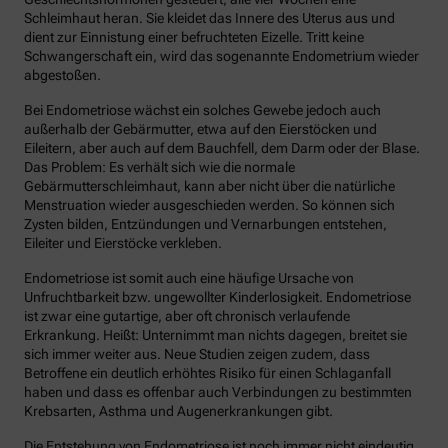
Schleimhaut heran. Sie kleidet das Innere des Uterus aus und
dient zur Einnistung einer befruchteten Eizelle. Tritt keine
Schwangerschaft ein, wird das sogenannte Endometrium wieder
abgestoßen.
Bei Endometriose wächst ein solches Gewebe jedoch auch
außerhalb der Gebärmutter, etwa auf den Eierstöcken und
Eileitern, aber auch auf dem Bauchfell, dem Darm oder der Blase.
Das Problem: Es verhält sich wie die normale
Gebärmutterschleimhaut, kann aber nicht über die natürliche
Menstruation wieder ausgeschieden werden. So können sich
Zysten bilden, Entzündungen und Vernarbungen entstehen,
Eileiter und Eierstöcke verkleben.
Endometriose ist somit auch eine häufige Ursache von
Unfruchtbarkeit bzw. ungewollter Kinderlosigkeit. Endometriose
ist zwar eine gutartige, aber oft chronisch verlaufende
Erkrankung. Heißt: Unternimmt man nichts dagegen, breitet sie
sich immer weiter aus. Neue Studien zeigen zudem, dass
Betroffene ein deutlich erhöhtes Risiko für einen Schlaganfall
haben und dass es offenbar auch Verbindungen zu bestimmten
Krebsarten, Asthma und Augenerkrankungen gibt.
Die Entstehung von Endometriose ist noch immer nicht eindeutig