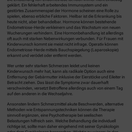
geklärt. Ein fehlerhaft arbeitendes Immunsystem und ein
gestörtes Zusammenspiel der Hormone scheinen eine Rolle zu
spielen, ebenso erbliche Faktoren. Heilbar ist die Erkrankung bis
heute nicht, aber behandelbar. Hormone können bestehende
Endometriose-Herde verkleinern und das Wachstum von neuen
Wucherungen verhindern. Eine Hormonbehandlung ist allerdings
oft auch mit starken Nebenwirkungen verbunden. Für Frauen mit
Kinderwunsch kommt sie meist nicht infrage. Operativ können
Endometriose-Herde mittels Bauchspiegelung (Laparoskopie)
erkannt und verödet oder entfernt werden.
Wer unter sehr starken Schmerzen leidet und keinen
Kinderwunsch mehr hat, kann als radikale Option auch eine
Entfernung der Gebärmutter inklusive der Eierstöcke und Eileiter in
Betracht ziehen. Das lässt die Symptome zwar dauerhaft
verschwinden, versetzt Betroffene allerdings auch von einem Tag
auf den anderen in die Wechseljahre.
Ansonsten lindern Schmerzmittel akute Beschwerden, alternative
Methoden wie Entspannungstechniken können die Therapie
sinnvoll ergänzen, eine Psychotherapie bei seelischen
Belastungen hilfreich sein. Welche Behandlung die individuell
richtige ist, sollte man daher eingehend mit seiner Gynäkologin
oder dem Gynäkologen besprechen. Wichtig zu wissen: In den