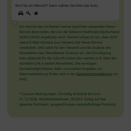
Sind Sie ein Mensch? Dann wählen Sie bitte
das Auto
.
1
2
3
Sind
Sie
ein
Mensch?
Ich möchte den im Namen meiner Apotheke versandten News-
Dann
Service abonnieren, der von der Alliance Healthcare Deutschland
wählen
GmbH (AHD) angeboten wird. Hiermit willige ich ein, dass AHD
Sie
meine E-Mail-Adresse zum Versand des News-Service
bitte
verarbeitet. AHD setzt für den Versand und die Analyse des
das
Newsletters den Dienstleister Emarsys ein. Die Einwilligung
Auto.
kann jederzeit für die Zukunft widerrufen werden (z.B. über den
Abmelde-Link in jedem Newsletter). Die sonstigen
Kontaktmöglichkeiten dafür und weitere Angaben zur
Datenverarbeitung finden sich in der
Datenschutzerklärung
von
AHD.
* Coupon-Bedingungen: Einmalig einlösbar bis zum
31.12.2026. Mindestbestellwert: 50,00 €. Gültig auf das
gesamte Sortiment, ausgeschlossen rezeptpflichtige Produkte.