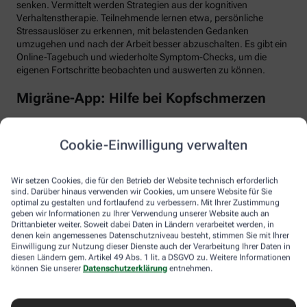
senken. Vermittelt werden Strategien aus der kognitiven
Verhaltenstherapie. Teilnehmende lernen etwa, persönliche
Stressauslöser zu erkennen, mit belastenden Gedanken
umzugehen und nach der Arbeit besser abzuschalten. Es gibt ein
Online-Tagebuch und wiederholte Symptom-Checks, um die
eigenen Fortschritte beobachten und auswerten zu können.
Migräne-App: Hilfe bei Kopfschmerzen
Schlaf, Ernährung, Bewegung, Stress … All das kann Einfluss auf
schmerzhafte Migräne-Attacken haben. Mit der Migräne-App der
Cookie-Einwilligung verwalten
renommierten Schmerzklinik Kiel lässt sich übersichtlich
festhalten, wann die Anfälle mit welchen Symptomen auftreten.
Das kann helfen, persönliche Muster zu erkennen und die
Wir setzen Cookies, die für den Betrieb der Website technisch erforderlich
Attacken besser zu behandeln, etwa durch den optimalen
sind. Darüber hinaus verwenden wir Cookies, um unsere Website für Sie
Einnahmezeitpunkt von Migräne-Medikamenten. Darüber hinaus
optimal zu gestalten und fortlaufend zu verbessern. Mit Ihrer Zustimmung
stellt die App viele nützliche Informationen zu Migräne bereit
geben wir Informationen zu Ihrer Verwendung unserer Website auch an
Drittanbieter weiter. Soweit dabei Daten in Ländern verarbeitet werden, in
sowie aktive Verfahren zur Entspannung und Stressbewältigung.
denen kein angemessenes Datenschutzniveau besteht, stimmen Sie mit Ihrer
Einwilligung zur Nutzung dieser Dienste auch der Verarbeitung Ihrer Daten in
Aimo gesund bewegt: Digitaler Personal
diesen Ländern gem. Artikel 49 Abs. 1 lit. a DSGVO zu. Weitere Informationen
Trainer
können Sie unserer
Datenschutzerklärung
entnehmen.
Trainings-Apps gibt es viele. Diese hier ist anders. Kern des