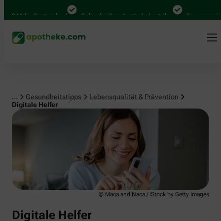
Lebensqualität & Prävention
0 Mal in Deutschland
Online bei Ihrer Apotheke bestellen
Bequem zwischen
...
Gesundheitstipps
Lebensqualität & Prävention
Digitale Helfer
© Maca and Naca / iStock by Getty Images
Digitale Helfer