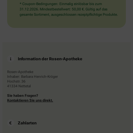
* Coupon-Bedingungen: Einmalig einlösbar bis zum
31.12.2026. Mindestbestellwert: 50,00 €. Gültig auf das
gesamte Sortiment, ausgeschlossen rezeptpflichtige Produkte.
Information der Rosen-Apotheke
Rosen-Apotheke
Inhaber: Barbara Henrich-Kröger
Hochstr. 36
41334 Nettetal
Sie haben Fragen?
Kontaktieren Sie uns direkt.
Zahlarten