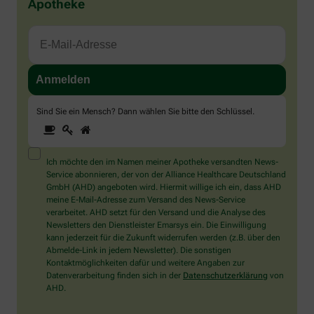
Apotheke
Sind Sie ein Mensch? Dann wählen Sie bitte
den Schlüssel
.
1
2
3
Sind
Sie
ein
Mensch?
Ich möchte den im Namen meiner Apotheke versandten News-
Dann
Service abonnieren, der von der Alliance Healthcare Deutschland
wählen
GmbH (AHD) angeboten wird. Hiermit willige ich ein, dass AHD
Sie
meine E-Mail-Adresse zum Versand des News-Service
bitte
verarbeitet. AHD setzt für den Versand und die Analyse des
den
Newsletters den Dienstleister Emarsys ein. Die Einwilligung
Schlüssel.
kann jederzeit für die Zukunft widerrufen werden (z.B. über den
Abmelde-Link in jedem Newsletter). Die sonstigen
Kontaktmöglichkeiten dafür und weitere Angaben zur
Datenverarbeitung finden sich in der
Datenschutzerklärung
von
AHD.