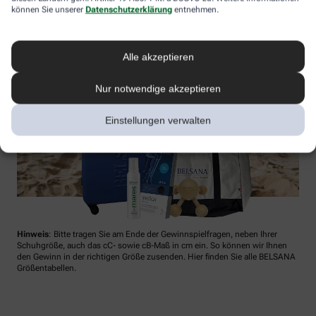
können Sie unserer
Datenschutzerklärung
entnehmen.
Alle akzeptieren
Nur notwendige akzeptieren
Einstellungen verwalten
Hinweis
: Bitte tragen Sie am Ende der Gewinnspielfragen, neben Ihrer
Schuhgröße, auch das cC- sowie cB-Maß in cm ein. So können wir Ihnen
den Gewinn in der richtigen Größe zusenden. Hier finden Sie alle BELSANA
Größentabellen.