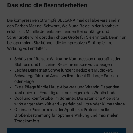
Das sind die Besonderheiten
Die kompressiven Strümpfe BELSANA medical aloe vera sind in
den Farben Marine, Schwarz, Weiß und Beige in der Apotheke
erhältlich. Mithilfe der entsprechenden Beinumfänge und
Schuhgröße wird dort die richtige Größe für Sie ermittelt. Denn nur
bei optimalem Sitz können die kompressiven Strümpfe ihre
Wirkung voll entfalten.
Schützt auf Reisen: Wirksame Kompression unterstützt den
Blutfluss und hilft, einer Reisethrombose vorzubeugen
Leichte Beine statt Schwellungen: Reduziert Müdigkeit,
Schweregefühl und Anschwellen – ideal für lange Fahrten
oder Flüge
Extra Pflege für die Haut: Aloe vera und Vitamin E spenden
kontinuierlich Feuchtigkeit und steigern das Wohlbefinden
Cool und komfortabel im Sommer: Die natürliche Aloe vera
wirkt angenehm kühlend – perfekt bei Hitze oder Klimaanlage
Optimale Passform aus der Apotheke: Professionelle
Größenbestimmung für optimale Wirkung und maximalen
Tragekomfort