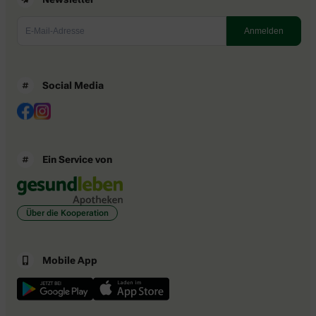
Social Media
Ein Service von
Über die Kooperation
Mobile App