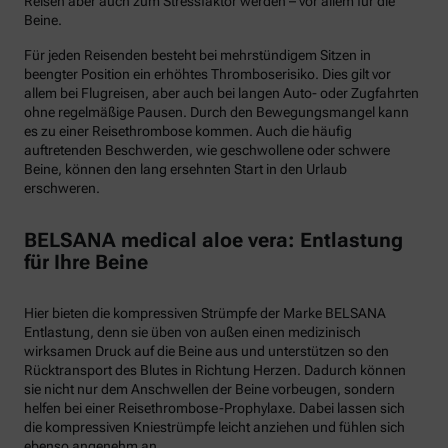
Reisen aber auch zum Stressfaktor werden – vor allem für die
Beine.
Für jeden Reisenden besteht bei mehrstündigem Sitzen in
beengter Position ein erhöhtes Thromboserisiko. Dies gilt vor
allem bei Flugreisen, aber auch bei langen Auto- oder Zugfahrten
ohne regelmäßige Pausen. Durch den Bewegungsmangel kann
es zu einer Reisethrombose kommen. Auch die häufig
auftretenden Beschwerden, wie geschwollene oder schwere
Beine, können den lang ersehnten Start in den Urlaub
erschweren.
BELSANA medical aloe vera: Entlastung
für Ihre Beine
Hier bieten die kompressiven Strümpfe der Marke BELSANA
Entlastung, denn sie üben von außen einen medizinisch
wirksamen Druck auf die Beine aus und unterstützen so den
Rücktransport des Blutes in Richtung Herzen. Dadurch können
sie nicht nur dem Anschwellen der Beine vorbeugen, sondern
helfen bei einer Reisethrombose-Prophylaxe. Dabei lassen sich
die kompressiven Kniestrümpfe leicht anziehen und fühlen sich
ebenso angenehm an.