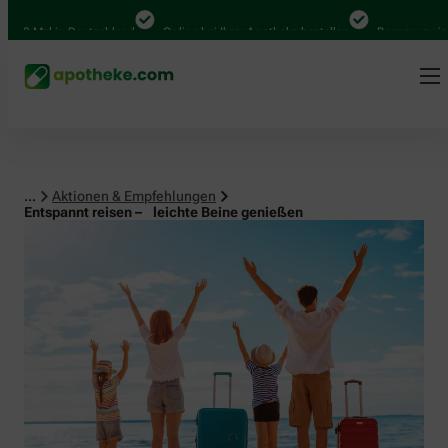
al in Deutschland
Online bei Ihrer Apotheke bestellen
Bequem zwischen Ab
...
Aktionen & Empfehlungen
Entspannt reisen – leichte Beine genießen