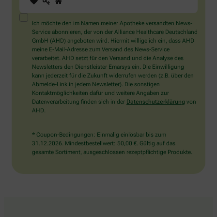
Sie
ein
Mensch?
Ich möchte den im Namen meiner Apotheke versandten News-
Dann
Service abonnieren, der von der Alliance Healthcare Deutschland
wählen
GmbH (AHD) angeboten wird. Hiermit willige ich ein, dass AHD
Sie
meine E-Mail-Adresse zum Versand des News-Service
bitte
verarbeitet. AHD setzt für den Versand und die Analyse des
das
Newsletters den Dienstleister Emarsys ein. Die Einwilligung
Haus.
kann jederzeit für die Zukunft widerrufen werden (z.B. über den
Abmelde-Link in jedem Newsletter). Die sonstigen
Kontaktmöglichkeiten dafür und weitere Angaben zur
Datenverarbeitung finden sich in der
Datenschutzerklärung
von
AHD.
* Coupon-Bedingungen: Einmalig einlösbar bis zum
31.12.2026. Mindestbestellwert: 50,00 €. Gültig auf das
gesamte Sortiment, ausgeschlossen rezeptpflichtige Produkte.