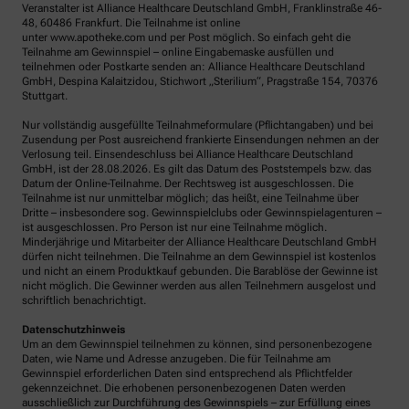
Veranstalter ist Alliance Healthcare Deutschland GmbH, Franklinstraße 46-
48, 60486 Frankfurt. Die Teilnahme ist online
unter www.apotheke.com und per Post möglich. So einfach geht die
Teilnahme am Gewinnspiel – online Eingabemaske ausfüllen und
teilnehmen oder Postkarte senden an: Alliance Healthcare Deutschland
GmbH, Despina Kalaitzidou, Stichwort „Sterilium“, Pragstraße 154, 70376
Stuttgart.
Nur vollständig ausgefüllte Teilnahmeformulare (Pflichtangaben) und bei
Zusendung per Post ausreichend frankierte Einsendungen nehmen an der
Verlosung teil. Einsendeschluss bei Alliance Healthcare Deutschland
GmbH, ist der 28.08.2026. Es gilt das Datum des Poststempels bzw. das
Datum der Online-Teilnahme. Der Rechtsweg ist ausgeschlossen. Die
Teilnahme ist nur unmittelbar möglich; das heißt, eine Teilnahme über
Dritte – insbesondere sog. Gewinnspielclubs oder Gewinnspielagenturen –
ist ausgeschlossen. Pro Person ist nur eine Teilnahme möglich.
Minderjährige und Mitarbeiter der Alliance Healthcare Deutschland GmbH
dürfen nicht teilnehmen. Die Teilnahme an dem Gewinnspiel ist kostenlos
und nicht an einem Produktkauf gebunden. Die Barablöse der Gewinne ist
nicht möglich. Die Gewinner werden aus allen Teilnehmern ausgelost und
schriftlich benachrichtigt.
Datenschutzhinweis
Um an dem Gewinnspiel teilnehmen zu können, sind personenbezogene
Daten, wie Name und Adresse anzugeben. Die für Teilnahme am
Gewinnspiel erforderlichen Daten sind entsprechend als Pflichtfelder
gekennzeichnet. Die erhobenen personenbezogenen Daten werden
ausschließlich zur Durchführung des Gewinnspiels – zur Erfüllung eines