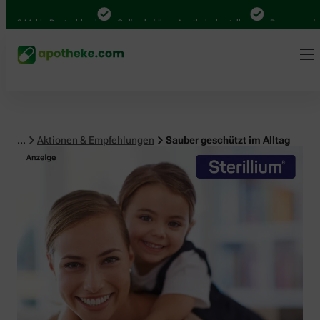
0 Mal in Deutschland
Online bei Ihrer Apotheke bestellen
Bequem zwischen 
...
Aktionen & Empfehlungen
Sauber geschützt im Alltag