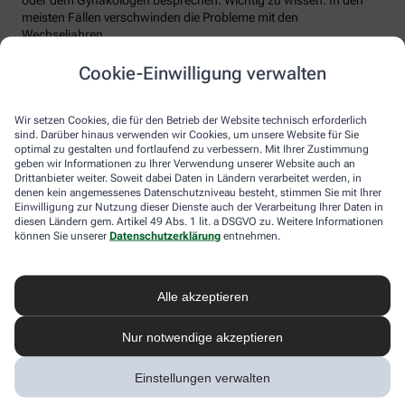
meisten Fällen verschwinden die Probleme mit den
Wechseljahren.
Voraussetzung für eine erfolgreiche Behandlung ist allerdings
Cookie-Einwilligung verwalten
immer, dass die Endometriose auch als solche erkannt wird.
Regelmäßig heftige Regelschmerzen sollten Frauen deshalb ernst
nehmen und ärztlich abklären lassen. Und sich auf keinen Fall
Wir setzen Cookies, die für den Betrieb der Website technisch erforderlich
einreden lassen, sie seien normal.
sind. Darüber hinaus verwenden wir Cookies, um unsere Website für Sie
optimal zu gestalten und fortlaufend zu verbessern. Mit Ihrer Zustimmung
geben wir Informationen zu Ihrer Verwendung unserer Website auch an
Drittanbieter weiter. Soweit dabei Daten in Ländern verarbeitet werden, in
denen kein angemessenes Datenschutzniveau besteht, stimmen Sie mit Ihrer
Einwilligung zur Nutzung dieser Dienste auch der Verarbeitung Ihrer Daten in
diesen Ländern gem. Artikel 49 Abs. 1 lit. a DSGVO zu. Weitere Informationen
können Sie unserer
Datenschutzerklärung
entnehmen.
Alle akzeptieren
Melden Sie sich hier an und sichern Sie
Nur notwendige akzeptieren
sich Ihren 10% Gutschein* für unsere
Apotheke
Einstellungen verwalten