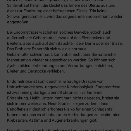
Schleimhaut heran. Sie kleidet das Innere des Uterus aus und
dient zur Einnistung einer befruchteten Eizelle. Tritt keine
Schwangerschaft ein, wird das sogenannte Endometrium wieder
abgestoßen.
Bei Endometriose wächst ein solches Gewebe jedoch auch
außerhalb der Gebärmutter, etwa auf den Eierstöcken und
Eileitern, aber auch auf dem Bauchfell, dem Darm oder der Blase.
Das Problem: Es verhält sich wie die normale
Gebärmutterschleimhaut, kann aber nicht über die natürliche
Menstruation wieder ausgeschieden werden. So können sich
Zysten bilden, Entzündungen und Vernarbungen entstehen,
Eileiter und Eierstöcke verkleben.
Endometriose ist somit auch eine häufige Ursache von
Unfruchtbarkeit bzw. ungewollter Kinderlosigkeit. Endometriose
ist zwar eine gutartige, aber oft chronisch verlaufende
Erkrankung. Heißt: Unternimmt man nichts dagegen, breitet sie
sich immer weiter aus. Neue Studien zeigen zudem, dass
Betroffene ein deutlich erhöhtes Risiko für einen Schlaganfall
haben und dass es offenbar auch Verbindungen zu bestimmten
Krebsarten, Asthma und Augenerkrankungen gibt.
Die Entstehung von Endometriose ist noch immer nicht eindeutig