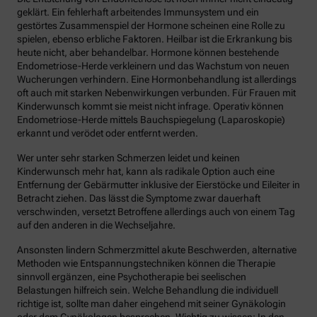
geklärt. Ein fehlerhaft arbeitendes Immunsystem und ein
gestörtes Zusammenspiel der Hormone scheinen eine Rolle zu
spielen, ebenso erbliche Faktoren. Heilbar ist die Erkrankung bis
heute nicht, aber behandelbar. Hormone können bestehende
Endometriose-Herde verkleinern und das Wachstum von neuen
Wucherungen verhindern. Eine Hormonbehandlung ist allerdings
oft auch mit starken Nebenwirkungen verbunden. Für Frauen mit
Kinderwunsch kommt sie meist nicht infrage. Operativ können
Endometriose-Herde mittels Bauchspiegelung (Laparoskopie)
erkannt und verödet oder entfernt werden.
Wer unter sehr starken Schmerzen leidet und keinen
Kinderwunsch mehr hat, kann als radikale Option auch eine
Entfernung der Gebärmutter inklusive der Eierstöcke und Eileiter in
Betracht ziehen. Das lässt die Symptome zwar dauerhaft
verschwinden, versetzt Betroffene allerdings auch von einem Tag
auf den anderen in die Wechseljahre.
Ansonsten lindern Schmerzmittel akute Beschwerden, alternative
Methoden wie Entspannungstechniken können die Therapie
sinnvoll ergänzen, eine Psychotherapie bei seelischen
Belastungen hilfreich sein. Welche Behandlung die individuell
richtige ist, sollte man daher eingehend mit seiner Gynäkologin
oder dem Gynäkologen besprechen. Wichtig zu wissen: In den