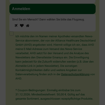
Sind Sie ein Mensch? Dann wählen Sie bitte
das Flugzeug
.
1
2
3
Sind
Sie
ein
Mensch?
Ich möchte den im Namen meiner Apotheke versandten News-
Dann
Service abonnieren, der von der Alliance Healthcare Deutschland
wählen
GmbH (AHD) angeboten wird. Hiermit willige ich ein, dass AHD
Sie
meine E-Mail-Adresse zum Versand des News-Service
bitte
verarbeitet. AHD setzt für den Versand und die Analyse des
das
Newsletters den Dienstleister Emarsys ein. Die Einwilligung
Flugzeug.
kann jederzeit für die Zukunft widerrufen werden (z.B. über den
Abmelde-Link in jedem Newsletter). Die sonstigen
Kontaktmöglichkeiten dafür und weitere Angaben zur
Datenverarbeitung finden sich in der
Datenschutzerklärung
von
AHD.
* Coupon-Bedingungen: Einmalig einlösbar bis zum
31.12.2026. Mindestbestellwert: 50,00 €. Gültig auf das
gesamte Sortiment, ausgeschlossen rezeptpflichtige Produkte.