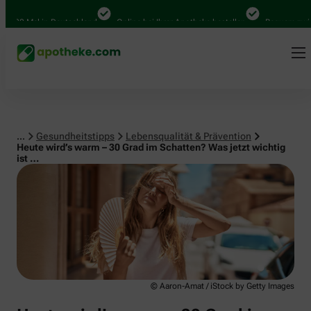
Lebensqualität & Prävention
00 Mal in Deutschland
Online bei Ihrer Apotheke bestellen
Bequem zwische
...
Gesundheitstipps
Lebensqualität & Prävention
Heute wird’s warm – 30 Grad im Schatten? Was jetzt wichtig
ist …
© Aaron-Amat / iStock by Getty Images