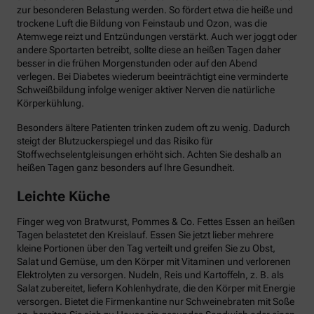
zur besonderen Belastung werden. So fördert etwa die heiße und
trockene Luft die Bildung von Feinstaub und Ozon, was die
Atemwege reizt und Entzündungen verstärkt. Auch wer joggt oder
andere Sportarten betreibt, sollte diese an heißen Tagen daher
besser in die frühen Morgenstunden oder auf den Abend
verlegen. Bei Diabetes wiederum beeinträchtigt eine verminderte
Schweißbildung infolge weniger aktiver Nerven die natürliche
Körperkühlung.
Besonders ältere Patienten trinken zudem oft zu wenig. Dadurch
steigt der Blutzuckerspiegel und das Risiko für
Stoffwechselentgleisungen erhöht sich. Achten Sie deshalb an
heißen Tagen ganz besonders auf Ihre Gesundheit.
Leichte Küche
Finger weg von Bratwurst, Pommes & Co. Fettes Essen an heißen
Tagen belastetet den Kreislauf. Essen Sie jetzt lieber mehrere
kleine Portionen über den Tag verteilt und greifen Sie zu Obst,
Salat und Gemüse, um den Körper mit Vitaminen und verlorenen
Elektrolyten zu versorgen. Nudeln, Reis und Kartoffeln, z. B. als
Salat zubereitet, liefern Kohlenhydrate, die den Körper mit Energie
versorgen. Bietet die Firmenkantine nur Schweinebraten mit Soße