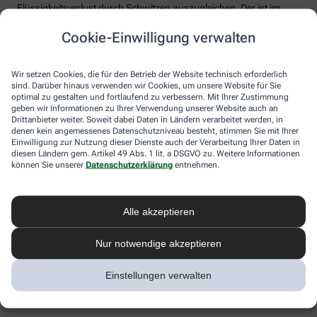
Flüssigkeitsverlust durch Schwitzen auszugleichen. Der ist im
Sommer nämlich oft doppelt so hoch wie bei moderaten
Cookie-Einwilligung verwalten
Temperaturen. Trinken wir zu wenig, sind Kopfschmerzen und
Konzentrationsprobleme meist die Folge.
Weniger bekannt ist, dass ein Flüssigkeitsmangel auch anderen
Wir setzen Cookies, die für den Betrieb der Website technisch erforderlich
sind. Darüber hinaus verwenden wir Cookies, um unsere Website für Sie
Organen zusetzt. So kann Hitzestress auch ernsthaft die Nieren
optimal zu gestalten und fortlaufend zu verbessern. Mit Ihrer Zustimmung
schädigen – und zwar nachhaltig und auch bei gesunden
geben wir Informationen zu Ihrer Verwendung unserer Website auch an
Menschen. Als Faustregel gilt: Zwei bis drei Liter täglich sollten es
Drittanbieter weiter. Soweit dabei Daten in Ländern verarbeitet werden, in
sein. Die besten Durstlöscher: Mineralwasser, ungesüßte Kräuter-
denen kein angemessenes Datenschutzniveau besteht, stimmen Sie mit Ihrer
und Früchtetees oder verdünnte Säfte. Auch wasserreiches Obst
Einwilligung zur Nutzung dieser Dienste auch der Verarbeitung Ihrer Daten in
und Gemüse wie Melonen, Gurken oder Tomaten kann
diesen Ländern gem. Artikel 49 Abs. 1 lit. a DSGVO zu. Weitere Informationen
können Sie unserer
Datenschutzerklärung
entnehmen.
Flüssigkeitsverluste ausgleichen. Bei Herz-Kreislauf- oder
Nierenerkrankungen sollte man die Trinkmenge ärztlich
besprechen.
Alle akzeptieren
Sonnenstich, Hitzeerschöpfung und
Hitzschlag: Was ist das eigentlich?
Nur notwendige akzeptieren
Der lange Strandtag in der Sonne, der anstrengende Sport bei 30
Einstellungen verwalten
Grad oder einfach nur die drückende Hitze in der Stadt:
Hitzeerkrankungen können mitunter lebensbedrohlich sein.
Worauf Sie achten sollten.