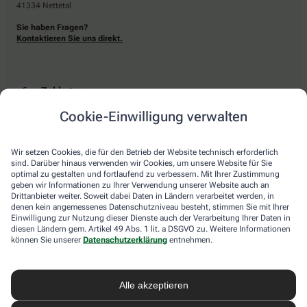
41334 Nettetal
Sie haben Fragen?
Kontaktieren Sie uns direkt.
Zahlarten
Cookie-Einwilligung verwalten
Bar oder mit einer anderen akzeptierten Zahlungsart Ihrer Apotheke vor Ort.
Wir setzen Cookies, die für den Betrieb der Website technisch erforderlich
sind. Darüber hinaus verwenden wir Cookies, um unsere Website für Sie
Lieferarten
optimal zu gestalten und fortlaufend zu verbessern. Mit Ihrer Zustimmung
geben wir Informationen zu Ihrer Verwendung unserer Website auch an
Drittanbieter weiter. Soweit dabei Daten in Ländern verarbeitet werden, in
Abholung in der Apotheke
denen kein angemessenes Datenschutzniveau besteht, stimmen Sie mit Ihrer
Botendienstlieferung
Einwilligung zur Nutzung dieser Dienste auch der Verarbeitung Ihrer Daten in
diesen Ländern gem. Artikel 49 Abs. 1 lit. a DSGVO zu. Weitere Informationen
können Sie unserer
Datenschutzerklärung
entnehmen.
apotheke.com Informationen
Alle akzeptieren
Newsletter