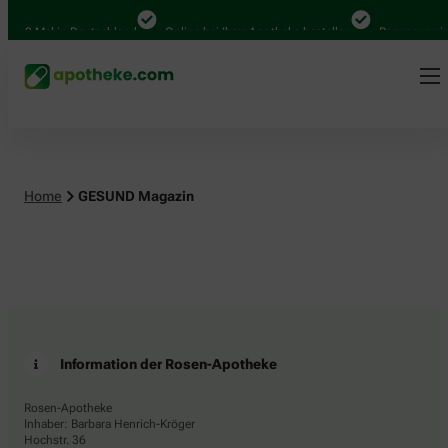
4.000 Mal in Deutschland
Online bei Ihrer Apotheke bestellen
Bequem zwisc
Home
GESUND Magazin
Information der Rosen-Apotheke
Rosen-Apotheke
Inhaber: Barbara Henrich-Kröger
Hochstr. 36