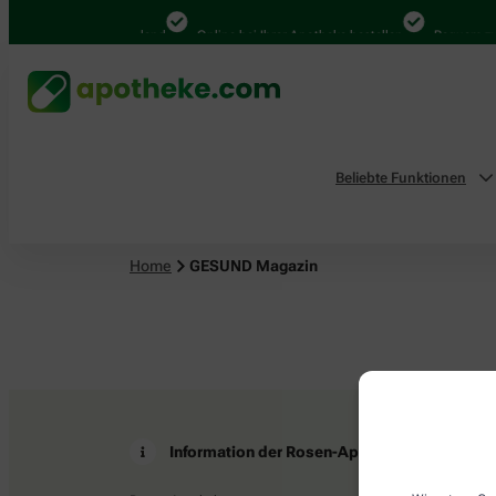
4.000 Mal in Deutschland
Online bei Ihrer Apotheke bestellen
Bequem zwi
Beliebte Funktionen
Home
GESUND Magazin
Information der Rosen-Apotheke
Z