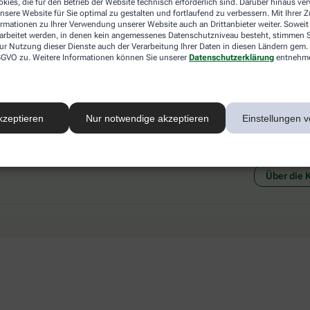
kies, die für den Betrieb der Website technisch erforderlich sind. Darüber hinaus v
 mit einer anderen akzeptierten
Abholung in der Apotheke
nsere Website für Sie optimal zu gestalten und fortlaufend zu verbessern. Mit Ihrer
art Ihrer Apotheke vor Ort.
Botendienstlieferung
ormationen zu Ihrer Verwendung unserer Website auch an Drittanbieter weiter. Soweit
rarbeitet werden, in denen kein angemessenes Datenschutzniveau besteht, stimmen Si
ur Nutzung dieser Dienste auch der Verarbeitung Ihrer Daten in diesen Ländern gem. 
 DSGVO zu. Weitere Informationen können Sie unserer
Datenschutzerklärung
entnehm
kzeptieren
Nur notwendige akzeptieren
Einstellungen v
Social Media
Ein Se
Über die 