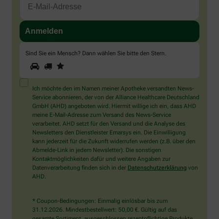
Sind Sie ein Mensch? Dann wählen Sie bitte
den Stern
.
1
2
3
Sind
Sie
ein
Mensch?
Ich möchte den im Namen meiner Apotheke versandten News-
Dann
Service abonnieren, der von der Alliance Healthcare Deutschland
wählen
GmbH (AHD) angeboten wird. Hiermit willige ich ein, dass AHD
Sie
meine E-Mail-Adresse zum Versand des News-Service
bitte
verarbeitet. AHD setzt für den Versand und die Analyse des
den
Newsletters den Dienstleister Emarsys ein. Die Einwilligung
Stern.
kann jederzeit für die Zukunft widerrufen werden (z.B. über den
Abmelde-Link in jedem Newsletter). Die sonstigen
Kontaktmöglichkeiten dafür und weitere Angaben zur
Datenverarbeitung finden sich in der
Datenschutzerklärung
von
AHD.
* Coupon-Bedingungen: Einmalig einlösbar bis zum
31.12.2026. Mindestbestellwert: 50,00 €. Gültig auf das
gesamte Sortiment, ausgeschlossen rezeptpflichtige Produkte.