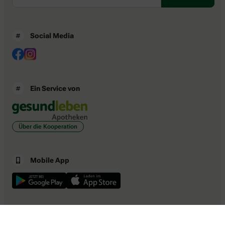
Social Media
Ein Service von
Über die Kooperation
Mobile App