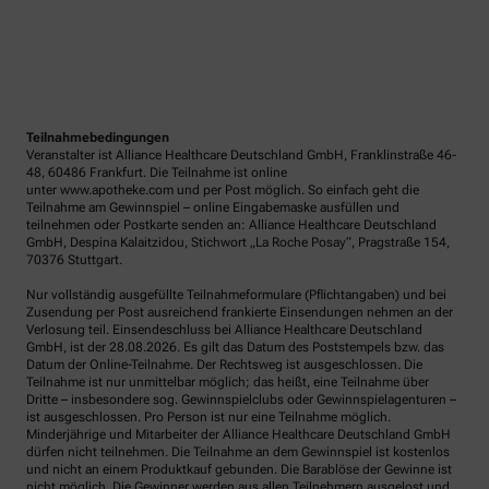
Teilnahmebedingungen
Veranstalter ist Alliance Healthcare Deutschland GmbH, Franklinstraße 46-
48, 60486 Frankfurt. Die Teilnahme ist online
unter www.apotheke.com und per Post möglich. So einfach geht die
Teilnahme am Gewinnspiel – online Eingabemaske ausfüllen und
teilnehmen oder Postkarte senden an: Alliance Healthcare Deutschland
GmbH, Despina Kalaitzidou, Stichwort „La Roche Posay“, Pragstraße 154,
70376 Stuttgart.
Nur vollständig ausgefüllte Teilnahmeformulare (Pflichtangaben) und bei
Zusendung per Post ausreichend frankierte Einsendungen nehmen an der
Verlosung teil. Einsendeschluss bei Alliance Healthcare Deutschland
GmbH, ist der 28.08.2026. Es gilt das Datum des Poststempels bzw. das
Datum der Online-Teilnahme. Der Rechtsweg ist ausgeschlossen. Die
Teilnahme ist nur unmittelbar möglich; das heißt, eine Teilnahme über
Dritte – insbesondere sog. Gewinnspielclubs oder Gewinnspielagenturen –
ist ausgeschlossen. Pro Person ist nur eine Teilnahme möglich.
Minderjährige und Mitarbeiter der Alliance Healthcare Deutschland GmbH
dürfen nicht teilnehmen. Die Teilnahme an dem Gewinnspiel ist kostenlos
und nicht an einem Produktkauf gebunden. Die Barablöse der Gewinne ist
nicht möglich. Die Gewinner werden aus allen Teilnehmern ausgelost und