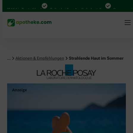
Mal in Deutschland
Online bei Ihrer Apotheke bestellen
Bequem zwischen A
...
Aktionen & Empfehlungen
Strahlende Haut im Sommer