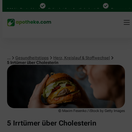
Herz, Kreislauf & Stoffwechsel
 Mal in Deutschland
Online bei Ihrer Apotheke bestellen
Bequem zwischen 
...
Gesundheitstipps
Herz, Kreislauf & Stoffwechsel
5 Irrtümer über Cholesterin
© Maxim Fesenko / iStock by Getty Images
5 Irrtümer über Cholesterin