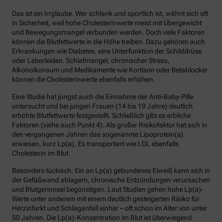
Das ist ein Irrglaube. Wer schlank und sportlich ist, wähnt sich oft
in Sicherheit, weil hohe Cholesterinwerte meist mit Übergewicht
und Bewegungsmangel verbunden werden. Doch viele Faktoren
können die Blutfettwerte in die Höhe treiben. Dazu gehören auch
Erkrankungen wie Diabetes, eine Unterfunktion der Schilddrüse
oder Leberleiden. Schlafmangel, chronischer Stress,
Alkoholkonsum und Medikamente wie Kortison oder Betablocker
können die Cholesterinwerte ebenfalls erhöhen.
Eine Studie hat jüngst auch die Einnahme der Anti-Baby-Pille
untersucht und bei jungen Frauen (14 bis 19 Jahre) deutlich
erhöhte Blutfettwerte festgestellt. Schließlich gibt es erbliche
Faktoren (siehe auch Punkt 4). Als großer Risikofaktor hat sich in
den vergangenen Jahren das sogenannte Lipoprotein(a)
erwiesen, kurz Lp(a). Es transportiert wie LDL ebenfalls
Cholesterin im Blut.
Besonders tückisch: Ein an Lp(a) gebundenes Eiweiß kann sich in
der Gefäßwand ablagern, chronische Entzündungen verursachen
und Blutgerinnsel begünstigen. Laut Studien gehen hohe Lp(a)-
Werte unter anderem mit einem deutlich gesteigerten Risiko für
Herzinfarkt und Schlaganfall einher – oft schon im Alter von unter
50 Jahren. Die Lp(a)-Konzentration im Blut ist überwiegend