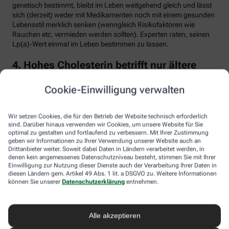
genetisch bestimmt, bleibt im Leben weitgehend gleich und lässt
sich (derzeit) weder mit Medikamenten noch mit einem gesunden
Lebensstil merklich senken (wenngleich Risikofaktoren wie
Rauchen etc. vermieden werden sollten). Experten raten, seinen
Lp(a)-Wert einmal im Leben bestimmen zu lassen.
4. Hohes Cholesterin betrifft nur ältere
Menschen
Cookie-Einwilligung verwalten
Falsch. Zwar steigt das Risiko für erhöhte Cholesterinwerte mit
zunehmendem Alter. Menschen mit sogenannter familiärer
Hypercholesterinämie (FH) haben jedoch schon von Geburt an
Wir setzen Cookies, die für den Betrieb der Website technisch erforderlich
erhöhte Blutfettwerte. Bei der erblich bedingten
sind. Darüber hinaus verwenden wir Cookies, um unsere Website für Sie
optimal zu gestalten und fortlaufend zu verbessern. Mit Ihrer Zustimmung
Stoffwechselerkrankung sammelt sich durch einen Gendefekt
geben wir Informationen zu Ihrer Verwendung unserer Website auch an
sehr viel LDL-Cholesterin im Blut an (über 190 bis 500 mg/dl) und
Drittanbieter weiter. Soweit dabei Daten in Ländern verarbeitet werden, in
lagert sich an den Wänden der Arterien und Venen ab. Betroffene
denen kein angemessenes Datenschutzniveau besteht, stimmen Sie mit Ihrer
entwickeln oft schon im jungen Erwachsenenalter eine
Einwilligung zur Nutzung dieser Dienste auch der Verarbeitung Ihrer Daten in
Arteriosklerose.
diesen Ländern gem. Artikel 49 Abs. 1 lit. a DSGVO zu. Weitere Informationen
können Sie unserer
Datenschutzerklärung
entnehmen.
Unbehandelt erkrankt etwa die Hälfte der Männer schon vor dem
50. Lebensjahr an einer koronaren Herzkrankheit (KHK), die zum
Herzinfarkt oder plötzlichem Herztod führen kann. Frauen sind
Alle akzeptieren
bis zur Menopause durch Hormone besser geschützt, bei ihnen
sind es rund 30 Prozent bis zum Alter von 60 Jahren. Die familiäre