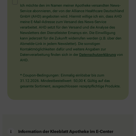
Mensch?
Ich möchte den im Namen meiner Apotheke versandten News-
Dann
Service abonnieren, der von der Alliance Healthcare Deutschland
wählen
GmbH (AHD) angeboten wird. Hiermit willige ich ein, dass AHD
Sie
meine E-Mail-Adresse zum Versand des News-Service
bitte
verarbeitet. AHD setzt für den Versand und die Analyse des
das
Newsletters den Dienstleister Emarsys ein. Die Einwilligung
Herz.
kann jederzeit für die Zukunft widerrufen werden (z.B. über den
Abmelde-Link in jedem Newsletter). Die sonstigen
Kontaktmöglichkeiten dafür und weitere Angaben zur
Datenverarbeitung finden sich in der
Datenschutzerklärung
von
AHD.
* Coupon-Bedingungen: Einmalig einlösbar bis zum
31.12.2026. Mindestbestellwert: 50,00 €. Gültig auf das
gesamte Sortiment, ausgeschlossen rezeptpflichtige Produkte.
Information der Kleeblatt Apotheke im E-Center