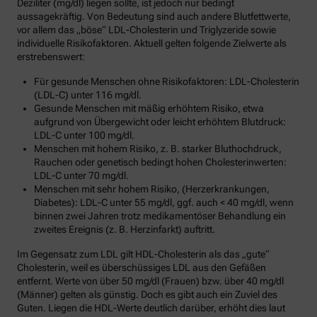
Deziliter (mg/dl) liegen sollte, ist jedoch nur bedingt
aussagekräftig. Von Bedeutung sind auch andere Blutfettwerte,
vor allem das „böse“ LDL-Cholesterin und Triglyzeride sowie
individuelle Risikofaktoren. Aktuell gelten folgende Zielwerte als
erstrebenswert:
Für gesunde Menschen ohne Risikofaktoren: LDL-Cholesterin
(LDL-C) unter 116 mg/dl.
Gesunde Menschen mit mäßig erhöhtem Risiko, etwa
aufgrund von Übergewicht oder leicht erhöhtem Blutdruck:
LDL-C unter 100 mg/dl.
Menschen mit hohem Risiko, z. B. starker Bluthochdruck,
Rauchen oder genetisch bedingt hohen Cholesterinwerten:
LDL-C unter 70 mg/dl.
Menschen mit sehr hohem Risiko, (Herzerkrankungen,
Diabetes): LDL-C unter 55 mg/dl, ggf. auch < 40 mg/dl, wenn
binnen zwei Jahren trotz medikamentöser Behandlung ein
zweites Ereignis (z. B. Herzinfarkt) auftritt.
Im Gegensatz zum LDL gilt HDL-Cholesterin als das „gute“
Cholesterin, weil es überschüssiges LDL aus den Gefäßen
entfernt. Werte von über 50 mg/dl (Frauen) bzw. über 40 mg/dl
(Männer) gelten als günstig. Doch es gibt auch ein Zuviel des
Guten. Liegen die HDL-Werte deutlich darüber, erhöht dies laut