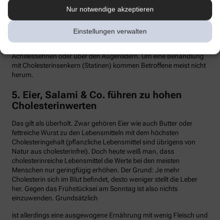
Nur notwendige akzeptieren
Hypercholesterinämie kommt bei etwa einer von 300 Personen
vor. Sind in der Familie Fälle von frühen Herzinfarkten, Stents oder
Bypass-Operationen bekannt, sollte man sein Cholesterin
Einstellungen verwalten
dringend überprüfen lassen. Anzeichen können auch gelbliche
Knötchen (Xanthome) unter der Haut sein, etwa an den
Achillessehnen oder über den Augenlidern. Um eine Behandlung
mit Cholesterinsenkern (Statinen) kommen Betroffene meist nicht
herum.
5. Eier, Salami & Co. führen zu hohen
Cholesterinwerten
Das gilt als überholt. Zwar gehören Eier wie auch Butter oder
fettreiche Wurst zu den Lebensmitteln mit dem höchsten
Cholesteringehalt (pflanzliche Lebensmittel sind übrigens von
Natur aus cholesterinfrei). Doch heute weiß man, dass
cholesterinreiche Lebensmittel die Werte bei den meisten
Menschen nur geringfügig erhöhen. Der Grund: Je mehr
Cholesterin sich im Blut befindet, desto weniger stellt die Leber
her. Gegen das Frühstücksei am Sonntag ist also nichts
einzuwenden. Grundsätzlich
ist allerdings eine ausgewogene Ernährung mit wenig Fleisch und