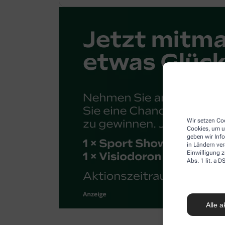
Wir setzen Coo
Cookies, um u
geben wir Inf
in Ländern ve
Einwilligung z
Abs. 1 lit. a
Alle a