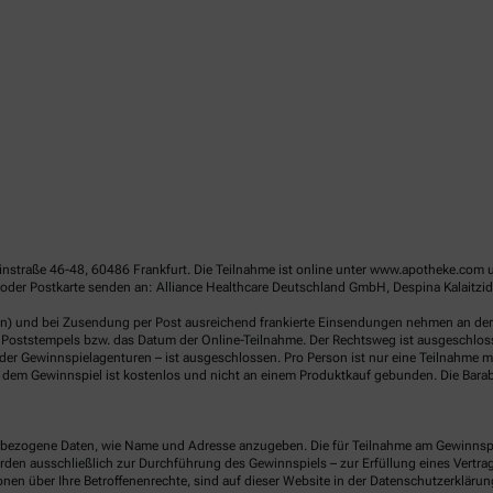
linstraße 46-48, 60486 Frankfurt. Die Teilnahme ist online unter www.apotheke.com 
oder Postkarte senden an: Alliance Healthcare Deutschland GmbH, Despina Kalaitzid
en) und bei Zusendung per Post ausreichend frankierte Einsendungen nehmen an der V
Poststempels bzw. das Datum der Online-Teilnahme. Der Rechtsweg ist ausgeschlossen
er Gewinnspielagenturen – ist ausgeschlossen. Pro Person ist nur eine Teilnahme mö
dem Gewinnspiel ist kostenlos und nicht an einem Produktkauf gebunden. Die Barab
ezogene Daten, wie Name und Adresse anzugeben. Die für Teilnahme am Gewinnspiel 
n ausschließlich zur Durchführung des Gewinnspiels – zur Erfüllung eines Vertrages
nen über Ihre Betroffenenrechte, sind auf dieser Website in der Datenschutzerklärun