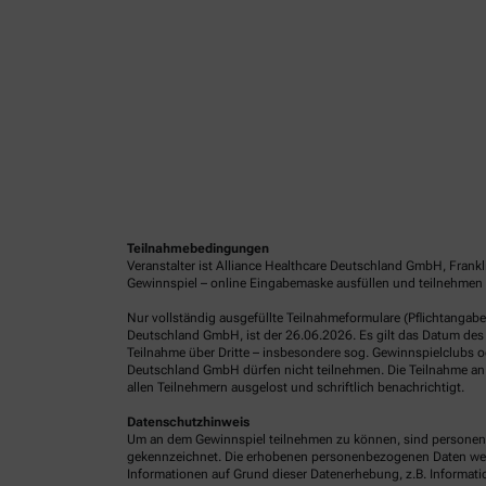
Teilnahmebedingungen
Veranstalter ist Alliance Healthcare Deutschland GmbH, Frank
Gewinnspiel – online Eingabemaske ausfüllen und teilnehmen 
Nur vollständig ausgefüllte Teilnahmeformulare (Pflichtangab
Deutschland GmbH, ist der 26.06.2026. Es gilt das Datum des 
Teilnahme über Dritte – insbesondere sog. Gewinnspielclubs od
Deutschland GmbH dürfen nicht teilnehmen. Die Teilnahme an 
allen Teilnehmern ausgelost und schriftlich benachrichtigt.
Datenschutzhinweis
Um an dem Gewinnspiel teilnehmen zu können, sind personenb
gekennzeichnet. Die erhobenen personenbezogenen Daten werde
Informationen auf Grund dieser Datenerhebung, z.B. Informatio