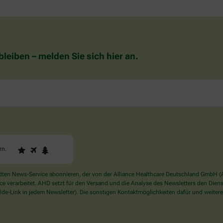
eiben – melden Sie sich hier an.
1
2
3
Sind
rn
.
Sie
ein
Mensch?
en News-Service abonnieren, der von der Alliance Healthcare Deutschland GmbH (AH
Dann
verarbeitet. AHD setzt für den Versand und die Analyse des Newsletters den Dienstle
wählen
de-Link in jedem Newsletter). Die sonstigen Kontaktmöglichkeiten dafür und weitere
Sie
bitte
den