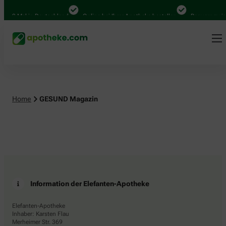
.000 Mal in Deutschland
Online bei Ihrer Apotheke bestellen
Bequem zwisc
Home
GESUND Magazin
Information der Elefanten-Apotheke
Elefanten-Apotheke
Inhaber: Karsten Flau
Merheimer Str. 369