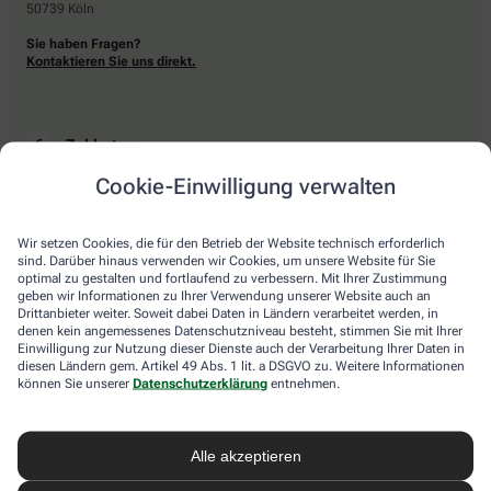
50739 Köln
Sie haben Fragen?
Kontaktieren Sie uns direkt.
Zahlarten
Cookie-Einwilligung verwalten
Bar oder mit einer anderen akzeptierten Zahlungsart Ihrer Apotheke vor Ort.
Wir setzen Cookies, die für den Betrieb der Website technisch erforderlich
sind. Darüber hinaus verwenden wir Cookies, um unsere Website für Sie
Lieferarten
optimal zu gestalten und fortlaufend zu verbessern. Mit Ihrer Zustimmung
geben wir Informationen zu Ihrer Verwendung unserer Website auch an
Drittanbieter weiter. Soweit dabei Daten in Ländern verarbeitet werden, in
Abholung in der Apotheke
denen kein angemessenes Datenschutzniveau besteht, stimmen Sie mit Ihrer
Botendienstlieferung
Einwilligung zur Nutzung dieser Dienste auch der Verarbeitung Ihrer Daten in
diesen Ländern gem. Artikel 49 Abs. 1 lit. a DSGVO zu. Weitere Informationen
können Sie unserer
Datenschutzerklärung
entnehmen.
apotheke.com Informationen
Alle akzeptieren
Newsletter