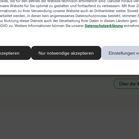
kies, die für den Betrieb der Website technisch erforderlich sind. Darüber hinaus v
 mit einer anderen akzeptierten
Abholung in der Apotheke
nsere Website für Sie optimal zu gestalten und fortlaufend zu verbessern. Mit Ihrer
art Ihrer Apotheke vor Ort.
Botendienstlieferung
ormationen zu Ihrer Verwendung unserer Website auch an Drittanbieter weiter. Soweit
rarbeitet werden, in denen kein angemessenes Datenschutzniveau besteht, stimmen Si
ur Nutzung dieser Dienste auch der Verarbeitung Ihrer Daten in diesen Ländern gem. 
 DSGVO zu. Weitere Informationen können Sie unserer
Datenschutzerklärung
entnehm
kzeptieren
Nur notwendige akzeptieren
Einstellungen v
Social Media
Ein Se
Über die 