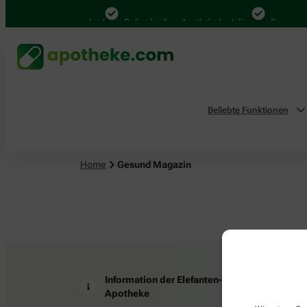
4.000 Mal in Deutschland
Online bei Ihrer Apotheke bestellen
Bequem zwi
Beliebte Funktionen
Home
Gesund Magazin
Information der Elefanten-
Z
Apotheke