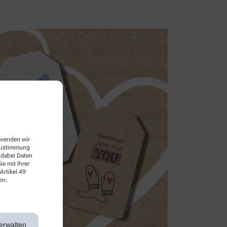
erwenden wir
 Zustimmung
 dabei Daten
e mit Ihrer
Artikel 49
en.
erwalten