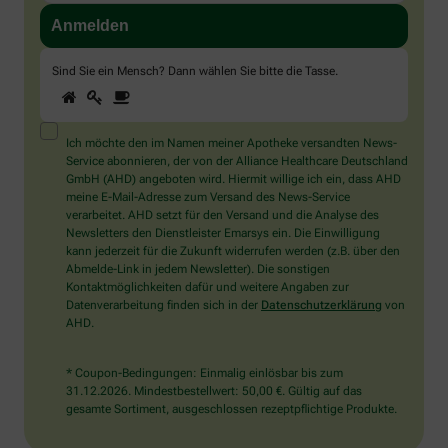
Sind Sie ein Mensch? Dann wählen Sie bitte
die Tasse
.
1
2
3
Sind
Sie
ein
Mensch?
Ich möchte den im Namen meiner Apotheke versandten News-
Dann
Service abonnieren, der von der Alliance Healthcare Deutschland
wählen
GmbH (AHD) angeboten wird. Hiermit willige ich ein, dass AHD
Sie
meine E-Mail-Adresse zum Versand des News-Service
bitte
verarbeitet. AHD setzt für den Versand und die Analyse des
die
Newsletters den Dienstleister Emarsys ein. Die Einwilligung
Tasse.
kann jederzeit für die Zukunft widerrufen werden (z.B. über den
Abmelde-Link in jedem Newsletter). Die sonstigen
Kontaktmöglichkeiten dafür und weitere Angaben zur
Datenverarbeitung finden sich in der
Datenschutzerklärung
von
AHD.
* Coupon-Bedingungen: Einmalig einlösbar bis zum
31.12.2026. Mindestbestellwert: 50,00 €. Gültig auf das
gesamte Sortiment, ausgeschlossen rezeptpflichtige Produkte.