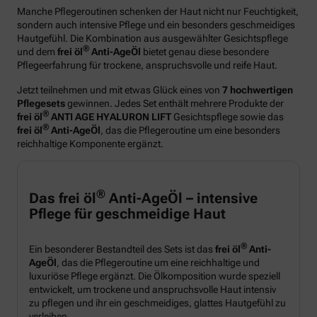
Manche Pflegeroutinen schenken der Haut nicht nur Feuchtigkeit,
sondern auch intensive Pflege und ein besonders geschmeidiges
Hautgefühl. Die Kombination aus ausgewählter Gesichtspflege
®
und dem
frei öl
Anti-AgeÖl
bietet genau diese besondere
Pflegeerfahrung für trockene, anspruchsvolle und reife Haut.
Jetzt teilnehmen und mit etwas Glück eines von
7 hochwertigen
Pflegesets
gewinnen. Jedes Set enthält mehrere Produkte der
®
frei öl
ANTI AGE HYALURON LIFT
Gesichtspflege sowie das
®
frei öl
Anti-AgeÖl
, das die Pflegeroutine um eine besonders
reichhaltige Komponente ergänzt.
®
Das frei öl
Anti-AgeÖl – intensive
Pflege für geschmeidige Haut
®
Ein besonderer Bestandteil des Sets ist das
frei öl
Anti-
AgeÖl
, das die Pflegeroutine um eine reichhaltige und
luxuriöse Pflege ergänzt. Die Ölkomposition wurde speziell
entwickelt, um trockene und anspruchsvolle Haut intensiv
zu pflegen und ihr ein geschmeidiges, glattes Hautgefühl zu
verleihen.