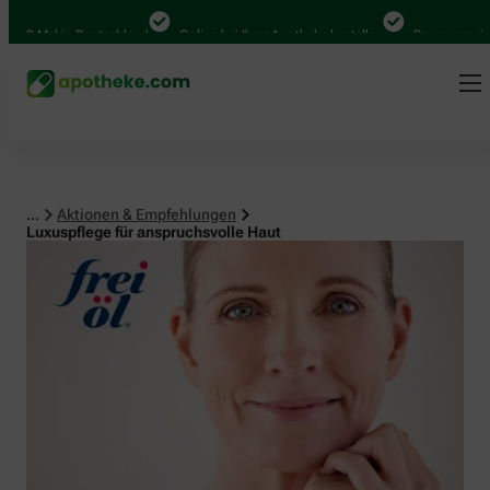
Mal in Deutschland
Online bei Ihrer Apotheke bestellen
Bequem zwischen A
...
Aktionen & Empfehlungen
Luxuspflege für anspruchsvolle Haut