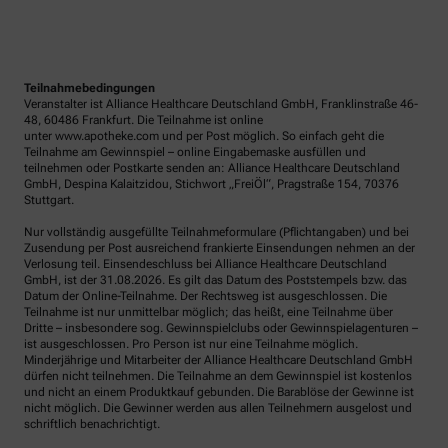
Teilnahmebedingungen
Veranstalter ist Alliance Healthcare Deutschland GmbH, Franklinstraße 46-
48, 60486 Frankfurt. Die Teilnahme ist online
unter www.apotheke.com und per Post möglich. So einfach geht die
Teilnahme am Gewinnspiel – online Eingabemaske ausfüllen und
teilnehmen oder Postkarte senden an: Alliance Healthcare Deutschland
GmbH, Despina Kalaitzidou, Stichwort „FreiÖl“, Pragstraße 154, 70376
Stuttgart.
Nur vollständig ausgefüllte Teilnahmeformulare (Pflichtangaben) und bei
Zusendung per Post ausreichend frankierte Einsendungen nehmen an der
Verlosung teil. Einsendeschluss bei Alliance Healthcare Deutschland
GmbH, ist der 31.08.2026. Es gilt das Datum des Poststempels bzw. das
Datum der Online-Teilnahme. Der Rechtsweg ist ausgeschlossen. Die
Teilnahme ist nur unmittelbar möglich; das heißt, eine Teilnahme über
Dritte – insbesondere sog. Gewinnspielclubs oder Gewinnspielagenturen –
ist ausgeschlossen. Pro Person ist nur eine Teilnahme möglich.
Minderjährige und Mitarbeiter der Alliance Healthcare Deutschland GmbH
dürfen nicht teilnehmen. Die Teilnahme an dem Gewinnspiel ist kostenlos
und nicht an einem Produktkauf gebunden. Die Barablöse der Gewinne ist
nicht möglich. Die Gewinner werden aus allen Teilnehmern ausgelost und
schriftlich benachrichtigt.