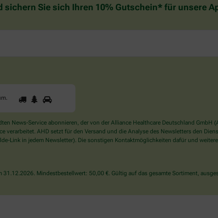
d sichern Sie sich Ihren 10% Gutschein* für unsere 
1
2
3
Sind
um
.
Sie
ein
Mensch?
en News-Service abonnieren, der von der Alliance Healthcare Deutschland GmbH (AH
Dann
verarbeitet. AHD setzt für den Versand und die Analyse des Newsletters den Dienstle
wählen
de-Link in jedem Newsletter). Die sonstigen Kontaktmöglichkeiten dafür und weitere
Sie
bitte
den
31.12.2026. Mindestbestellwert: 50,00 €. Gültig auf das gesamte Sortiment, ausges
Baum.