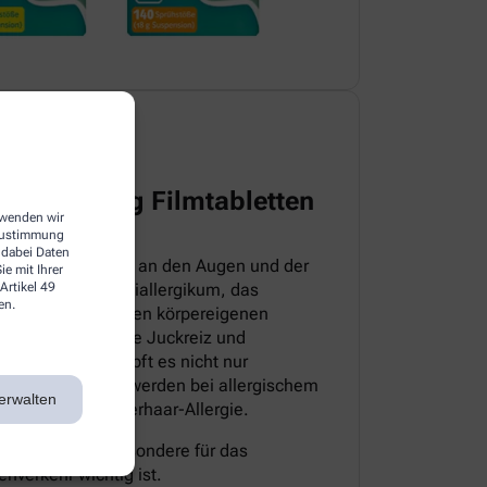
harma 5 mg Filmtabletten
erwenden wir
 Zustimmung
 dabei Daten
itteln, die direkt an den Augen und der
e mit Ihrer
Artikel 49
sloratadin ein Antiallergikum, das
en.
iv ist. Es hemmt den körpereigenen
pische Symptome wie Juckreiz und
sem Grund bekämpft es nicht nur
 auch die Beschwerden bei allergischem
erwalten
milben- sowie Tierhaar-Allergie.
müde, was insbesondere für das
nverkehr wichtig ist.