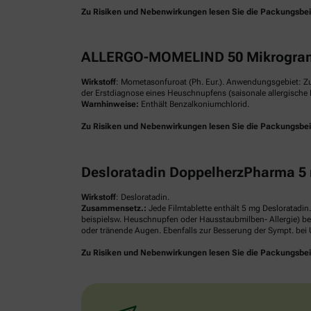
Zu Risiken und Nebenwirkungen lesen Sie die Packungsbeilag
ALLERGO-MOMELIND 50 Mikrogram
Wirkstoff
: Mometasonfuroat (Ph. Eur.). Anwendungsgebiet: Z
der Erstdiagnose eines Heuschnupfens (saisonale allergische R
Warnhinweise:
Enthält Benzalkoniumchlorid.
Zu Risiken und Nebenwirkungen lesen Sie die Packungsbeilag
Desloratadin DoppelherzPharma 5 
Wirkstoff
: Desloratadin.
Zusammensetz.:
Jede Filmtablette enthält 5 mg Desloratadin
beispielsw. Heuschnupfen oder Hausstaubmilben- Allergie) be
oder tränende Augen. Ebenfalls zur Besserung der Sympt. bei U
Zu Risiken und Nebenwirkungen lesen Sie die Packungsbeilag