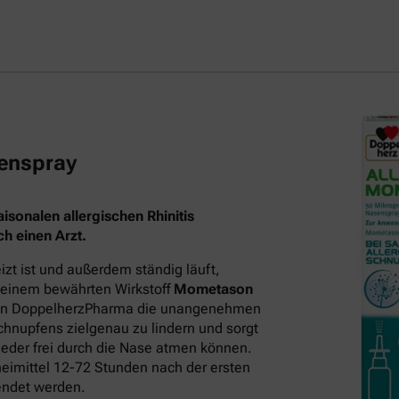
enspray
sonalen allergischen Rhinitis
h einen Arzt.
t ist und außerdem ständig läuft,
 seinem bewährten Wirkstoff
Mometason
on DoppelherzPharma die unangenehmen
hnupfens zielgenau zu lindern und sorgt
eder frei durch die Nase atmen können.
neimittel 12-72 Stunden nach der ersten
endet werden.