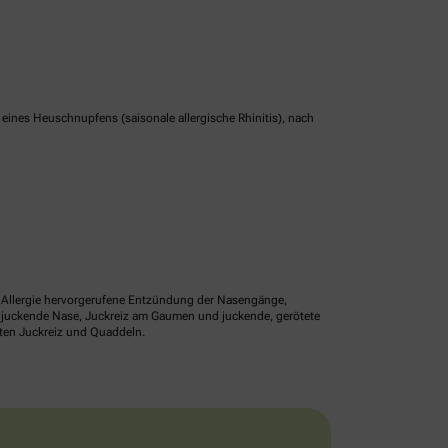
nes Heuschnupfens (saisonale allergische Rhinitis), nach
ne Allergie hervorgerufene Entzündung der Nasengänge,
r juckende Nase, Juckreiz am Gaumen und juckende, gerötete
lten Juckreiz und Quaddeln.