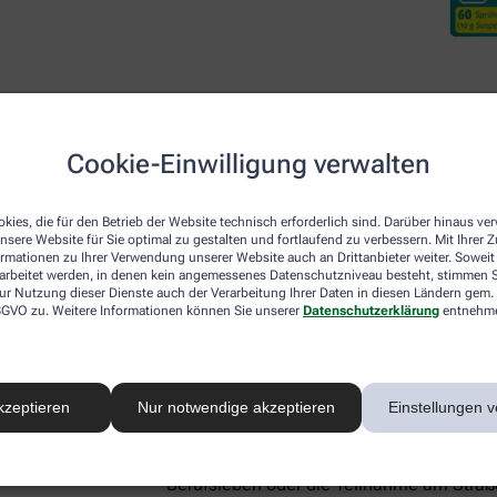
Cookie-Einwilligung verwalten
Desloratadin DoppelherzP
kies, die für den Betrieb der Website technisch erforderlich sind. Darüber hinaus v
nsere Website für Sie optimal zu gestalten und fortlaufend zu verbessern. Mit Ihrer
ormationen zu Ihrer Verwendung unserer Website auch an Drittanbieter weiter. Soweit
Neben den beiden lokal wirkenden Arzneim
rarbeitet werden, in denen kein angemessenes Datenschutzniveau besteht, stimmen Si
ur Nutzung dieser Dienste auch der Verarbeitung Ihrer Daten in diesen Ländern gem. 
Nase für Linderung sorgen, gibt es mit De
 DSGVO zu. Weitere Informationen können Sie unserer
Datenschutzerklärung
entnehm
systemisch – also im ganzen Körper – akt
Botenstoff Histamin, der für allergie-ty
Schwellungen verantwortlich ist. Aus die
Heuschnupfen-Symptome, sondern lindert
kzeptieren
Nur notwendige akzeptieren
Einstellungen v
Hautausschlag (Urtikaria), und Hausstaub
Gut zu wissen:
Desloratadin macht nicht 
Berufsleben oder die Teilnahme am Straße