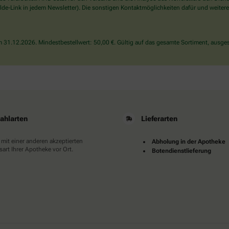
wählen
de-Link in jedem Newsletter). Die sonstigen Kontaktmöglichkeiten dafür und weitere
Sie
bitte
den
31.12.2026. Mindestbestellwert: 50,00 €. Gültig auf das gesamte Sortiment, ausges
Schlüssel.
ahlarten
Lieferarten
 mit einer anderen akzeptierten
Abholung in der Apotheke
art Ihrer Apotheke vor Ort.
Botendienstlieferung