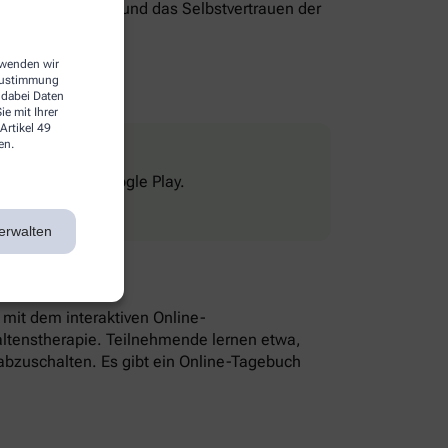
genverantwortung und das Selbstvertrauen der
erwenden wir
 Zustimmung
 dabei Daten
e mit Ihrer
Artikel 49
en.
Store und bei Google Play.
erwalten
n mit dem interaktiven Online-
altenstherapie. Teilnehmende lernen etwa,
bzuschalten. Es gibt ein Online-Tagebuch