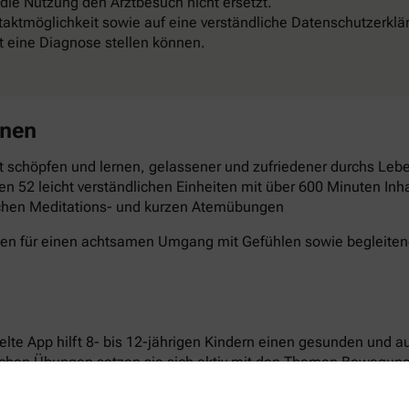
 die Nutzung den Arztbesuch nicht ersetzt.
aktmöglichkeit sowie auf eine verständliche Datenschutzerklä
st eine Diagnose stellen können.
rnen
 schöpfen und lernen, gelassener und zufriedener durchs Leben
en 52 leicht verständlichen Einheiten mit über 600 Minuten Inha
schen Meditations- und kurzen Atemübungen
gen für einen achtsamen Umgang mit Gefühlen sowie begleitende
elte App hilft 8- bis 12-jährigen Kindern einen gesunden und 
ichen Übungen setzen sie sich aktiv mit den Themen Bewegun
n laden dazu ein, Neues auszuprobieren und