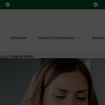
Bequem zwischen Abholung und Botendienst wählen
4.000 Mal 
Onlineshop
Aktionen & Empfehlungen
Gesundhe
ntion
Digitale Helfer