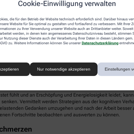
Cookie-Einwilligung verwalten
ieren. Gleichzeitig fördert die App die Selbstwahrnehmung, Ei
kies, die für den Betrieb der Website technisch erforderlich sind. Darüber hinaus v
nsere Website für Sie optimal zu gestalten und fortlaufend zu verbessern. Mit Ihrer
ormationen zu Ihrer Verwendung unserer Website auch an Drittanbieter weiter. Soweit
rarbeitet werden, in denen kein angemessenes Datenschutzniveau besteht, stimmen Si
ur Nutzung dieser Dienste auch der Verarbeitung Ihrer Daten in diesen Ländern gem. 
 DSGVO zu. Weitere Informationen können Sie unserer
Datenschutzerklärung
entnehm
infach digital einlösen: Die apotheke.com-App gibt’s im App 
kzeptieren
Nur notwendige akzeptieren
Einstellungen v
 Burnout
astet fühlt und an Erschöpfung und Energielosigkeit leidet, kan
 senken. Vermittelt werden Strategien aus der kognitiven Verh
 belastenden Gedanken umzugehen und nach der Arbeit besser a
enen Fortschritte beobachten und auswerten zu können.
schmerzen