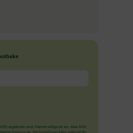
Apotheke
D) angeboten wird. Hiermit willige ich ein, dass AHD
ister Emarsys ein. Die Einwilligung kann jederzeit für