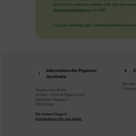
die Zukunft widerrufen werden (z.B. über den Abmel
Datenschutzerklärung
von AHD.
* Coupon-Bedingungen: Einmalig einlösbar bis zum 
Information der Pegasus-
Z
Apotheke
Bar oder
Zahlungs
Pegasus-Apotheke
Inhaber: Horst Wolfgang Huth
Mailänder Passage 1
50765 Köln
Sie haben Fragen?
Kontaktieren Sie uns direkt.