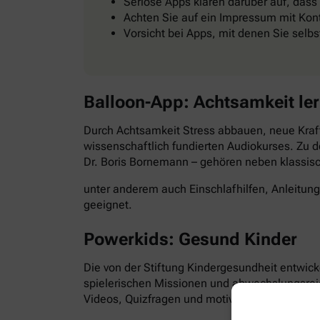
Seriöse Apps klären darüber auf, dass
Achten Sie auf ein Impressum mit Kont
Vorsicht bei Apps, mit denen Sie selb
Balloon-App: Achtsamkeit le
Durch Achtsamkeit Stress abbauen, neue Kraft
wissenschaftlich fundierten Audiokurses. Zu d
Dr. Boris Bornemann – gehören neben klassi
unter anderem auch Einschlafhilfen, Anleitun
geeignet.
Powerkids: Gesund Kinder
Die von der Stiftung Kindergesundheit entwick
spielerischen Missionen und abwechslungsre
Videos, Quizfragen und motivierende Aufgabe