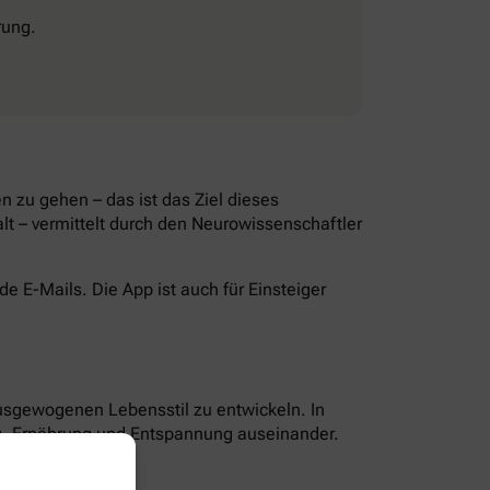
rung.
 zu gehen – das ist das Ziel dieses
lt – vermittelt durch den Neurowissenschaftler
 E-Mails. Die App ist auch für Einsteiger
ausgewogenen Lebensstil zu entwickeln. In
g, Ernährung und Entspannung auseinander.