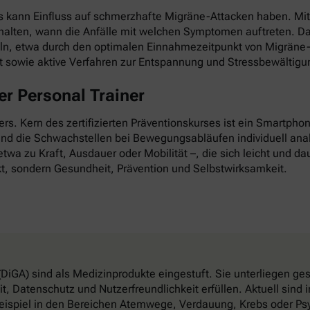
as kann Einfluss auf schmerzhafte Migräne-Attacken haben. Mi
esthalten, wann die Anfälle mit welchen Symptomen auftreten. D
ln, etwa durch den optimalen Einnahmezeitpunkt von Migräne-
it sowie aktive Verfahren zur Entspannung und Stressbewältigu
r Personal Trainer
nders. Kern des zertifizierten Präventionskurses ist ein Smartp
 und die Schwachstellen bei Bewegungsabläufen individuell anal
twa zu Kraft, Ausdauer oder Mobilität –, die sich leicht und dau
t, sondern Gesundheit, Prävention und Selbstwirksamkeit.
DiGA) sind als Medizinprodukte eingestuft. Sie unterliegen g
, Datenschutz und Nutzerfreundlichkeit erfüllen. Aktuell sin
eispiel in den Bereichen Atemwege, Verdauung, Krebs oder Psy