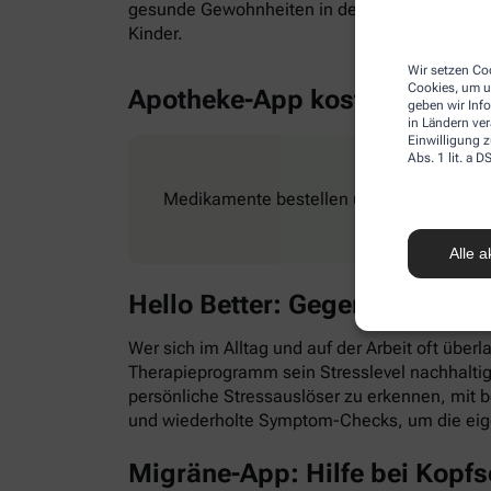
gesunde Gewohnheiten in den Alltag zu integr
Kinder.
Wir setzen Coo
Cookies, um u
Apotheke-App kostenlos
geben wir Inf
in Ländern ve
Einwilligung z
Abs. 1 lit. a
Medikamente bestellen und Rezepte ganz e
Alle a
Hello Better: Gegen Stress &
Wer sich im Alltag und auf der Arbeit oft überl
Therapieprogramm sein Stresslevel nachhaltig
persönliche Stressauslöser zu erkennen, mit
und wiederholte Symptom-Checks, um die eig
Migräne-App: Hilfe bei Kopf