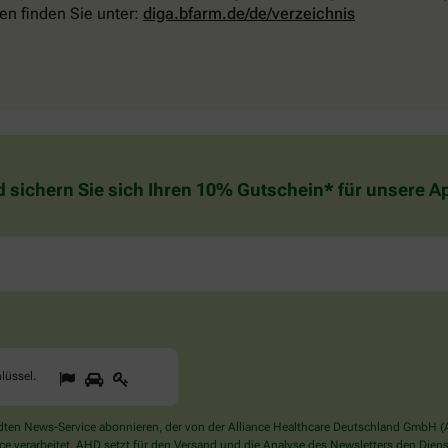
en finden Sie unter:
diga.bfarm.de/de/verzeichnis
d sichern Sie sich Ihren 10% Gutschein* für unsere 
1
2
3
Sind
lüssel
.
Sie
ein
Mensch?
en News-Service abonnieren, der von der Alliance Healthcare Deutschland GmbH (AH
Dann
verarbeitet. AHD setzt für den Versand und die Analyse des Newsletters den Dienstle