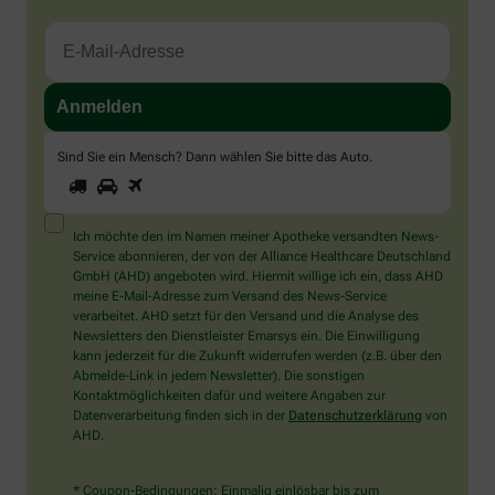
Sind Sie ein Mensch? Dann wählen Sie bitte
das Auto
.
1
2
3
Sind
Sie
ein
Mensch?
Ich möchte den im Namen meiner Apotheke versandten News-
Dann
Service abonnieren, der von der Alliance Healthcare Deutschland
wählen
GmbH (AHD) angeboten wird. Hiermit willige ich ein, dass AHD
Sie
meine E-Mail-Adresse zum Versand des News-Service
bitte
verarbeitet. AHD setzt für den Versand und die Analyse des
das
Newsletters den Dienstleister Emarsys ein. Die Einwilligung
Auto.
kann jederzeit für die Zukunft widerrufen werden (z.B. über den
Abmelde-Link in jedem Newsletter). Die sonstigen
Kontaktmöglichkeiten dafür und weitere Angaben zur
Datenverarbeitung finden sich in der
Datenschutzerklärung
von
AHD.
* Coupon-Bedingungen: Einmalig einlösbar bis zum