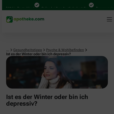
Psyche & Wohlbefinden
00 Mal in Deutschland
Online bei Ihrer Apotheke bestellen
Bequem zwischen
...
Gesundheitstipps
Psyche & Wohlbefinden
Ist es der Winter oder bin ich depressiv?
Ist es der Winter oder bin ich
depressiv?