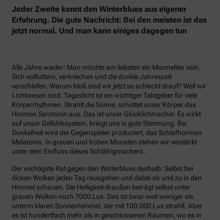
Jeder Zweite kennt den Winterblues aus eigener
Erfahrung. Die gute Nachricht: Bei den meisten ist das
jetzt normal. Und man kann einiges dagegen tun
Alle Jahre wieder: Man möchte am liebsten ein Murmeltier sein.
Sich vollfuttern, verkriechen und die dunkle Jahreszeit
verschlafen. Warum bloß sind wir jetzt so schlecht drauf? Weil wir
Lichtwesen sind. Tageslicht ist ein wichtiger Taktgeber für viele
Körperrhythmen. Strahlt die Sonne, schüttet unser Körper das
Hormon Serotonin aus. Das ist unser Glücklichmacher. Es wirkt
auf unser Gefühlssystem, bringt uns in gute Stimmung. Bei
Dunkelheit wird der Gegenspieler produziert, das Schlafhormon
Melatonin. In grauen und trüben Monaten stehen wir verstärkt
unter dem Einfluss dieses Schläfrigmachers.
Der wichtigste Rat gegen den Winterblues deshalb: Selbst bei
dicken Wolken jeden Tag rausgehen und dabei ab und zu in den
Himmel schauen. Die Helligkeit draußen beträgt selbst unter
grauen Wolken noch 7000 Lux. Das ist zwar weit weniger als
unterm klaren Sonnenhimmel, der mit 100.000 Lux strahlt. Aber
es ist hundertfach mehr als in geschlossenen Räumen, wo es in