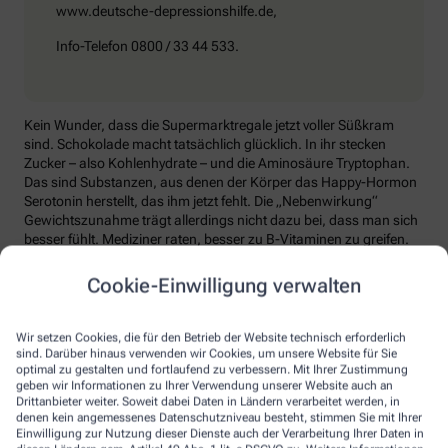
www.deutsche-depressionshilfe.de,
Info-Telefon 0800 / 33 44 533.
Kein Wunder, dass die Supermarktregale jetzt voller Süßkram
sind. Schokolade macht tatsächlich glücklich. In ihr stecken
Zucker – also Kohlenhydrate – und die Aminosäure Tryptophan.
Das sind Substanzen, aus denen der Körper das Happy-Hormon
Serotonin herstellt, das ihm jetzt fehlt. Die „Nebenwirkung“
Gewichtszunahme trägt allerdings nicht dazu bei, dass man sich
besser fühlt. Mediziner raten, besser zu B-Vitaminen zu greifen.
Die liefern unter anderem Baustoffe für Serotonin, fördern den
Energiestoffwechsel und unterstützen die Stressverarbeitung.
Cookie-Einwilligung verwalten
Kontraproduktiv beim Wintertief: sich einzuigeln und
zurückzuziehen. Im Gegenteil: Aktiv zu bleiben, mit Familie und
Wir setzen Cookies, die für den Betrieb der Website technisch erforderlich
Freunden etwas zu unternehmen, viel frische Luft zu tanken und
sind. Darüber hinaus verwenden wir Cookies, um unsere Website für Sie
sich zum Beispiel mit seinem Hobby intensiv zu beschäftigen, hebt
optimal zu gestalten und fortlaufend zu verbessern. Mit Ihrer Zustimmung
geben wir Informationen zu Ihrer Verwendung unserer Website auch an
die Laune. Dabei hilft, sich jeden Sonntag zu notieren, was man in
Drittanbieter weiter. Soweit dabei Daten in Ländern verarbeitet werden, in
der kommenden Woche Schönes machen will.
denen kein angemessenes Datenschutzniveau besteht, stimmen Sie mit Ihrer
Einwilligung zur Nutzung dieser Dienste auch der Verarbeitung Ihrer Daten in
Sommer-Feeling lässt sich auch zurückholen: mit anderen in